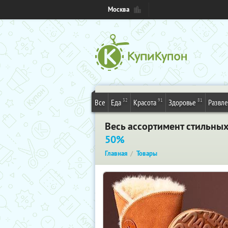
Москва
32
91
81
Все
Еда
Красота
Здоровье
Развл
Весь ассортимент стильных
50%
Главная
Товары