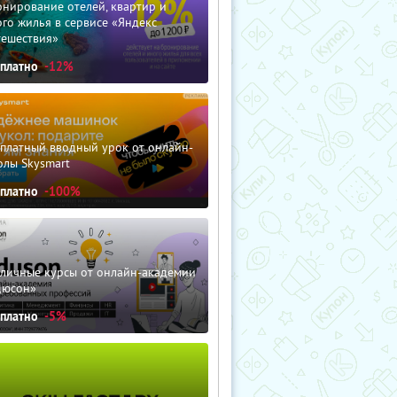
нирование отелей, квартир и
го жилья в сервисе «Яндекс
тешествия»
сплатно
-12%
сплатный вводный урок от онлайн-
олы Skysmart
сплатно
-100%
зличные курсы от онлайн-академии
дюсон»
сплатно
-5%