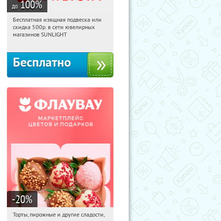
100
%
до
Бесплатная изящная подвеска или
19:27:39
Получили:
74
скидка 500р. в сети ювелирных
Россия
магазинов SUNLIGHT
Бесплатно
-20
%
Торты, пирожные и другие сладости,
19:27:39
Получили:
6