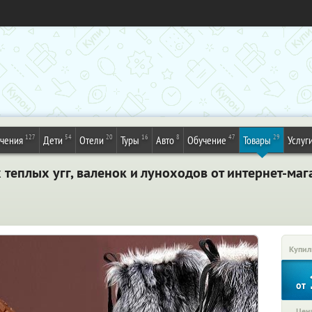
127
54
20
16
8
47
29
ечения
Дети
Отели
Туры
Авто
Обучение
Товары
Услуг
 теплых угг, валенок и луноходов от интернет-ма
Купил
от
Цена