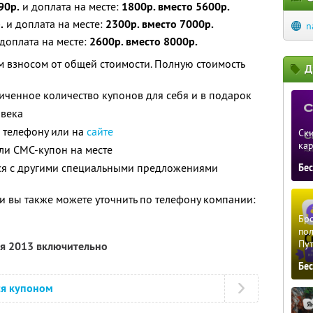
90р.
и доплата на месте:
1800р. вместо 5600р.
.
и доплата на месте:
2300р. вместо 7000р.
n
доплата на месте:
2600р. вместо 8000р.
 взносом от общей стоимости. Полную стоимость
Д
ченное количество купонов для себя и в подарок
овека
 телефону или на
сайте
Ски
ка
ли СМС-купон на месте
тся с другими специальными предложениями
Бе
 вы также можете уточнить по телефону компании:
Бро
пол
Пу
ля 2013 включительно
Бе
ся купоном