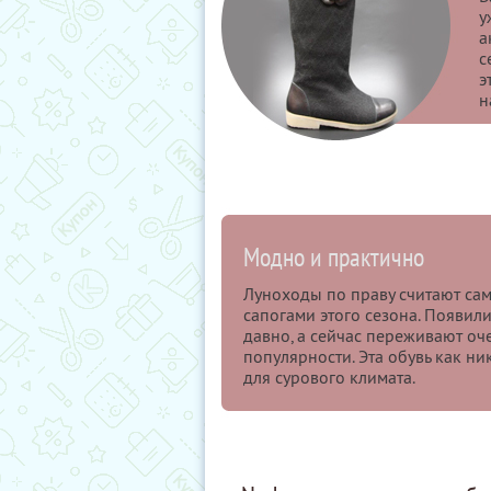
у
а
с
э
н
Модно и практично
Луноходы по праву считают с
сапогами этого сезона. Появил
давно, а сейчас переживают о
популярности. Эта обувь как ни
для сурового климата.