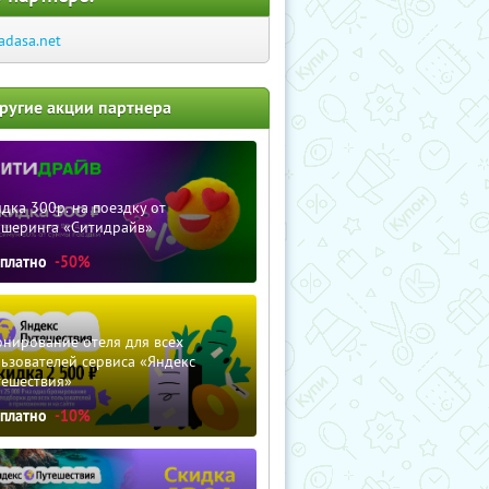
adasa.net
ругие акции партнера
дка 300р. на поездку от
ршеринга «Ситидрайв»
сплатно
-50%
нирование отеля для всех
ьзователей сервиса «Яндекс
тешествия»
сплатно
-10%