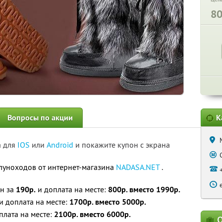
8
Вопросы по акции
К
а для
IOS
или
Android
и покажите купон с экрана
и луноходов от интернет-магазина
NADASA.NET
.
он за
190р.
и доплата на месте:
800р. вместо 1990р.
и доплата на месте:
1700р. вместо 5000р.
плата на месте:
2100р. вместо 6000р.
О