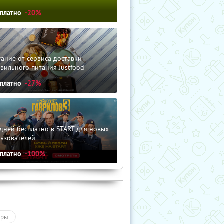
сплатно
-20%
ание от сервиса доставки
вильного питания Justfood
сплатно
-27%
дней бесплатно в START для новых
льзователей
сплатно
-100%
ары