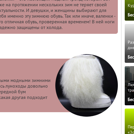
же на протяжении нескольких зим не теряет своей
Кур
ктуальности. И девушки, и женщины выбирают для
Бе
ебя именно эту зимнюю обувь. Так или иначе, валенки -
то отличная обувь, проверенная временем! В ней ноги
адежно защищены от холода.
Ра
дне
Бе
амыми модными зимними
Люб
ись луноходы довольно
тра
чередной бум
какая другая подходит
Бе
Пер
«З