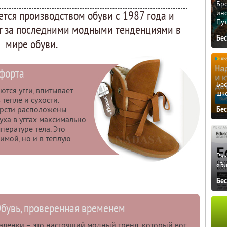
Бро
тся производством обуви с 1987 года и
ино
Пу
т за последними модными тенденциями в
Бе
мире обуви.
форта
Бе
ются угги, впитывает
шк
 тепле и сухости.
ерсти расположены
Бе
уха в уггах максимально
пературе тела. Это
зимой, но и в теплую
Ра
«Э
Бе
бувь, проверенная временем
аленки – это настоящий модный тренд, который вот