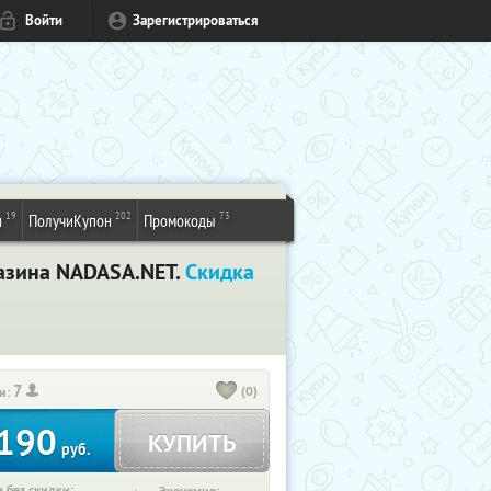
Войти
Зарегистрироваться
19
202
73
и
ПолучиКупон
Промокоды
газина NADASA.NET.
Скидка
7
(0)
и:
190
КУПИТЬ
руб.
 без скидки: