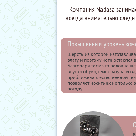
Компания Nadasa занимае
всегда внимательно следи
Повышенный уровень ком
Шерсть, из которой изготавлива
влагу, и поэтому ноги остаются в
Благодаря тому, что волокна ш
внутри обуви, температура возд
приближена к естественной тем
позволяет носить их не только 
погоду.
О
В