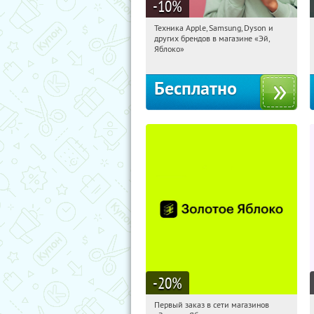
-10
%
Техника Apple, Samsung, Dyson и
19:27:39
Получи первым!
других брендов в магазине «Эй,
Багратионовская
Яблоко»
Бесплатно
-20
%
Первый заказ в сети магазинов
19:27:39
Получи первым!