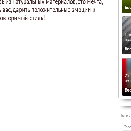
увь из натуральных материалов, это мечта,
Бе
ь вас, дарить положительные эмоции и
овторимый стиль!
Пит
пра
Бе
25 
по
Бе
Теги:
Тов