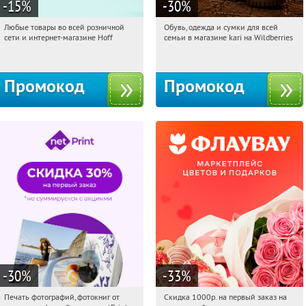
-15
%
-30
%
Любые товары во всей розничной
Обувь, одежда и сумки для всей
19:27:39
Получили:
83
19:27:39
Получили:
31
сети и интернет-магазине Hoff
семьи в магазине kari на Wildberries
Москва, 1-й Волоколамский проезд,
Россия
10с1
Промокод
Промокод
-30
%
-33
%
Печать фотографий, фотокниг от
Скидка 1000р. на первый заказ на
19:27:39
Получили:
4
19:27:39
Получили:
18