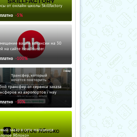
сы от онлайн-школы Skillfactory
сплатно
-5%
змещение вашей вакансии на 30
й на сайте HeadHunter
сплатно
-100%
ой трансфер от сервиса заказа
нсферов из аэропортов i'way
сплатно
-10%
вый заказ в сети магазинов
олотое Яблоко»