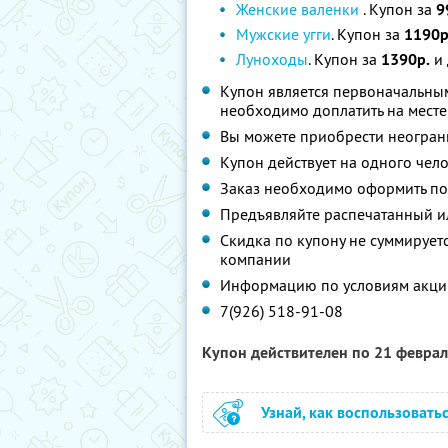
Женские валенки
. Купон за
9
Мужские угги
. Купон за
1190р
Луноходы
. Купон за
1390р.
и 
Купон является первоначальным
необходимо доплатить на месте
Вы можете приобрести неограни
Купон действует на одного чел
Заказ необходимо оформить по
Предъявляйте распечатанный и
Скидка по купону не суммируе
компании
Информацию по условиям акции
7(926) 518-91-08
Купон действителен по 21 февра
Узнай, как воспользовать