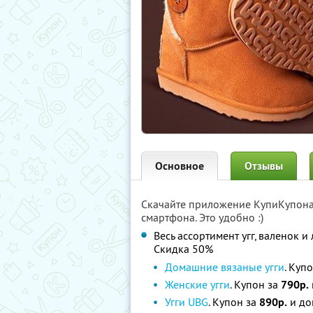
Основное
Отзывы
Скачайте приложение КупиКупон
смартфона. Это удобно :)
Весь ассортимент угг, валенок 
Скидка 50%
Домашние вязаные угги
. Куп
Женские угги
. Купон за
790р.
Угги UBG
. Купон за
890р.
и до