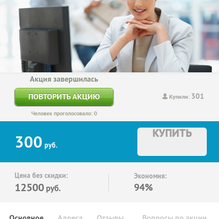
Акция завершилась
301
ПОВТОРИТЬ АКЦИЮ
Купили:
Человек проголосовало: 0
КУПИТЬ
300
руб.
Цена без скидки:
Экономия:
12500
94%
руб.
Основное
Адреса
Отзывы
Вопросы по акции