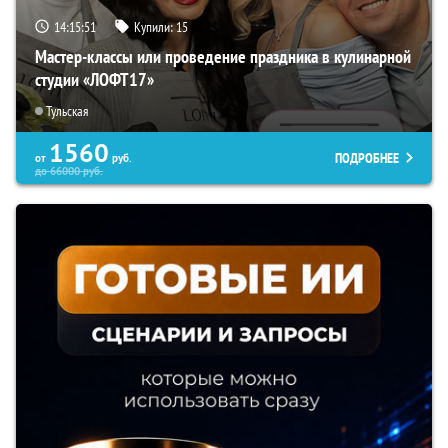
14:15:50
Купили:
15
Мастер-классы или проведение праздника в кулинарной
студии «ЛОФТ17»
Тульская
1560
ПОДРОБНЕЕ
от
руб.
до
66000
руб.