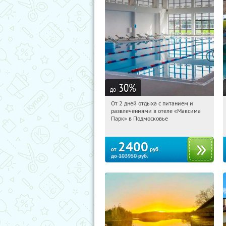
30
%
до
От 2 дней отдыха с питанием и
02:34:38
Купили:
1
развлечениями в отеле «Максима
Московская обл., Дмитровский р-н, д.
Парк» в Подмосковье
Горки Сухаревские
2400
от
руб.
до
103950
руб.