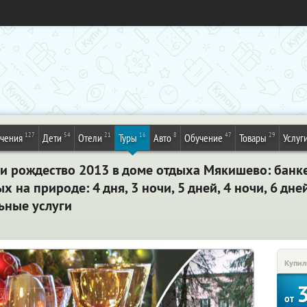
127
54
21
16
8
47
29
ечения
Дети
Отели
Туры
Авто
Обучение
Товары
Услуг
и рождество 2013 в доме отдыха Мякишево: банке
х на природе: 4 дня, 3 ночи, 5 дней, 4 ночи, 6 дне
ьные услуги
Купил
от