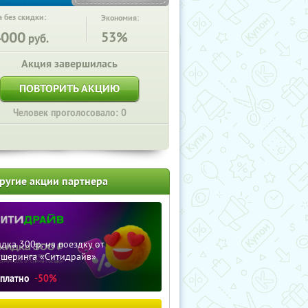
 без скидки:
Экономия:
4000
53%
руб.
Акция завершилась
ПОВТОРИТЬ АКЦИЮ
Человек проголосовало: 0
ругие акции партнера
дка 300р. на поездку от
ршеринга «Ситидрайв»
сплатно
-50%