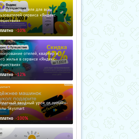
нирование отеля для всех
ьзователей сервиса «Яндекс
тешествия»
сплатно
-10%
нирование отелей, квартир и
го жилья в сервисе «Яндекс
тешествия»
сплатно
-12%
сплатный вводный урок от онлайн-
олы Skysmart
сплатно
-100%