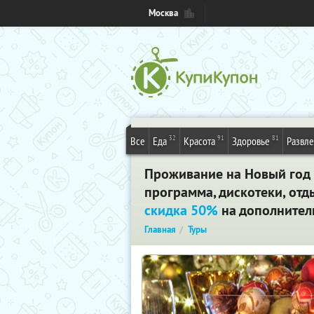
Москва
32
91
81
Все
Еда
Красота
Здоровье
Развл
Проживание на Новый год 
программа, дискотеки, отды
скидка 50%
на дополнител
Главная
Туры