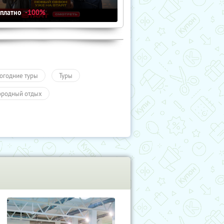
сплатно
-100%
огодние туры
Туры
ородный отдых