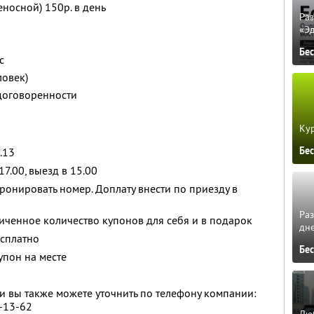
носной) 150р. в день
Ра
«Э
Бе
с
ловек)
 договоренности
Кур
Бе
.13
17.00, выезд в 15.00
ронировать номер. Доплату внести по приезду в
Ра
ченное количество купонов для себя и в подарок
дне
есплатно
Бе
упон на месте
 вы также можете уточнить по телефону компании:
9-13-62
Люб