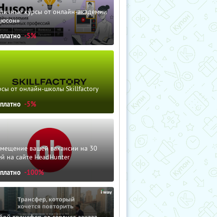
зличные курсы от онлайн-академии
дюсон»
сплатно
-5%
сы от онлайн-школы Skillfactory
сплатно
-5%
змещение вашей вакансии на 30
й на сайте HeadHunter
сплатно
-100%
ой трансфер от сервиса заказа