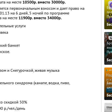
ата на месте
10500р. вместо 30000р.
Бро
яется первоначальным взносом и дает право на
пол
01.13 на 6 дней, 5 ночей по программе
Пу
а на месте
11900р. вместо 34000р.
Бе
ельные услуги
овека
Бро
кий банкет
ино
нское.
Пу
Бе
зом и Снегурочкой, живая музыка
льного синдрома (канапе, водка, пиво,
Бе
шк
Бе
со скидкой 50%
0 р./чел./день