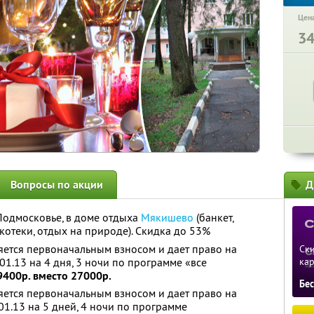
Цена
3
Вопросы по акции
Д
Подмосковье, в доме отдыха
Мякишево
(банкет,
котеки, отдых на природе). Скидка до 53%
яется первоначальным взносом и дает право на
Ски
01.13 на 4 дня, 3 ночи по программе «все
ка
9400р. вместо 27000р.
Бе
яется первоначальным взносом и дает право на
01.13 на 5 дней, 4 ночи по программе