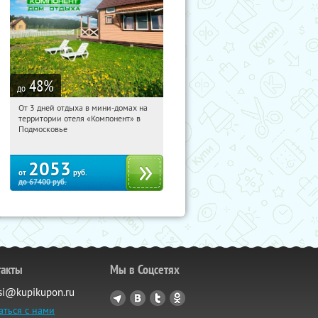
48
%
до
От 3 дней отдыха в мини-домах на
02:34:38
Купили:
117
территории отеля «Компонент» в
Московская обл., Солнечногорский р-
Подмосковье
н, д. Колтышево, 1
2053
от
руб.
до
67400
руб.
такты
Мы в Соцсетях
si@kupikupon.ru
аться с нами