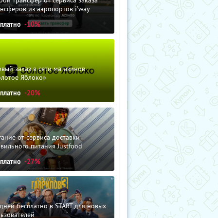
нсферов из аэропортов i'way
сплатно
-10%
вый заказ в сети магазинов
олотое Яблоко»
сплатно
-20%
ание от сервиса доставки
вильного питания Justfood
сплатно
-27%
дней бесплатно в START для новых
льзователей