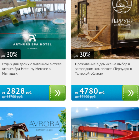
30
%
30
%
до
до
Отдых для двоих с питанием в отеле
Проживание в домике на выбор в
02:34:38
Купи первым!
02:34:38
Купили:
8
Arthurs Spa Hotel by Mercure в
загородном комплексе «Терруар» в
Московская обл., г. Мытищи, д.
Тульская обл., Ясногорский р-н, с.
Мытищах
Тульской области
Ларево, ул. Хвойная, стр. 26
Кузмищево
2828
4780
от
руб.
от
руб.
до
65700
руб.
до
57400
руб.