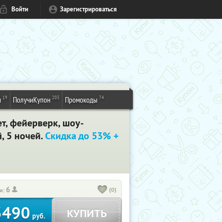
Войти
Зарегистрироваться
19
203
74
и
ПолучиКупон
Промокоды
т, фейерверк, шоу-
й, 5 ночей.
Скидка до 53% +
6
(0)
и:
3490
КУПИТЬ
руб.