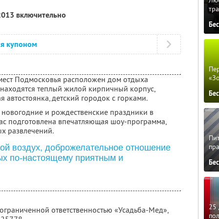
тра
 2013 включительно
Бе
ся купоном
Пер
«З
 мест Подмосковья расположен дом отдыха
находятся теплый жилой кирпичный корпус,
Бе
я автостоянка, детский городок с горками.
ь новогодние и рождественские праздники в
вас подготовлена впечатляющая шоу-программа,
х развлечений.
Пит
пра
ой воздух, доброжелательное отношение
ых по-настоящему приятным и
Бе
25 
 ограниченной ответственностью «Усадьба-Мед»,
по