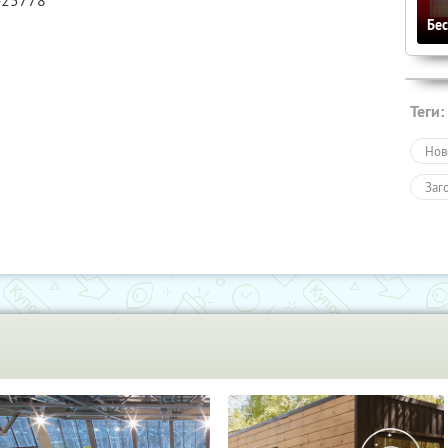
425778
Бе
Теги:
Нов
Заг