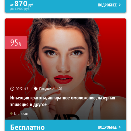
870
ПОДРОБНЕЕ
от
руб.
до
18900
руб.
-95
%
09:51:41
Получили:
1620
Инъекции красоты, аппаратное омоложение, лазерная
эпиляция и другое
Таганская
Бесплатно
ПОДРОБНЕЕ