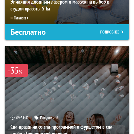
Эпиляция диодным лазером и массаж на выбор в
студии красоты S-ka
Таганская
Бесплатно
ПОДРОБНЕЕ
-35
%
09:51:41
Получили:
8
Спа-праздник со спа-программой и фуршетом в спа-
клубе «Тропический остров»