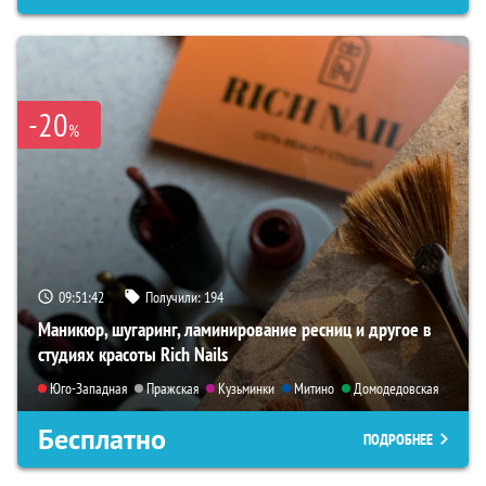
-20
%
09:51:41
Получили:
194
Маникюр, шугаринг, ламинирование ресниц и другое в
студиях красоты Rich Nails
Юго-Западная
Пражская
Кузьминки
Митино
Домодедовская
Бесплатно
ПОДРОБНЕЕ