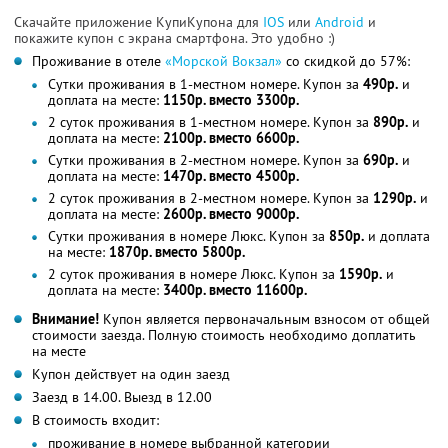
Скачайте приложение КупиКупона для
IOS
или
Android
и
покажите купон с экрана смартфона. Это удобно :)
Проживание в отеле
«Морской Вокзал»
со скидкой до 57%:
Сутки проживания в 1-местном номере. Купон за
490р.
и
доплата на месте:
1150р. вместо 3300р.
2 суток проживания в 1-местном номере. Купон за
890р.
и
доплата на месте:
2100р. вместо 6600р.
Сутки проживания в 2-местном номере. Купон за
690р.
и
доплата на месте:
1470р. вместо 4500р.
2 суток проживания в 2-местном номере. Купон за
1290р.
и
доплата на месте:
2600р. вместо 9000р.
Сутки проживания в номере Люкс. Купон за
850р.
и доплата
на месте:
1870р. вместо 5800р.
2 суток проживания в номере Люкс. Купон за
1590р.
и
доплата на месте:
3400р. вместо 11600р.
Внимание!
Купон является первоначальным взносом от общей
стоимости заезда. Полную стоимость необходимо доплатить
на месте
Купон действует на один заезд
Заезд в 14.00. Выезд в 12.00
В стоимость входит:
проживание в номере выбранной категории