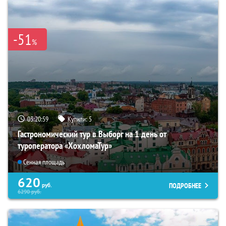
-51
%
03:20:59
Купили:
5
Гастрономический тур в Выборг на 1 день от
туроператора «ХохломаТур»
Сенная площадь
620
ПОДРОБНЕЕ
руб.
6290
руб.