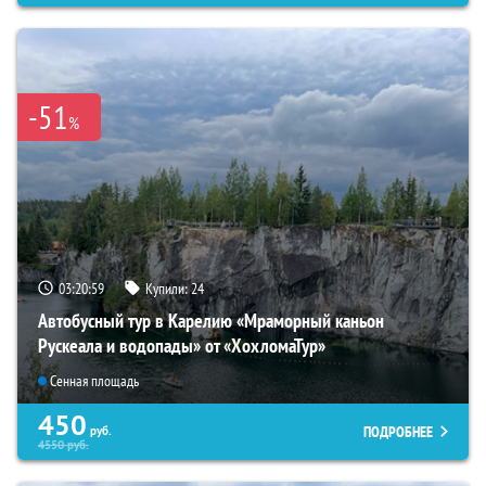
-51
%
03:20:59
Купили:
24
Автобусный тур в Карелию «Мраморный каньон
Рускеала и водопады» от «ХохломаТур»
Сенная площадь
450
ПОДРОБНЕЕ
руб.
4550
руб.