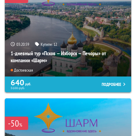
03:20:59
Купили:
12
1-дневный тур «Псков — Изборск — Печоры» от
компании «Шарм»
Достоевская
640
ПОДРОБНЕЕ
руб.
5100
руб.
-50
%