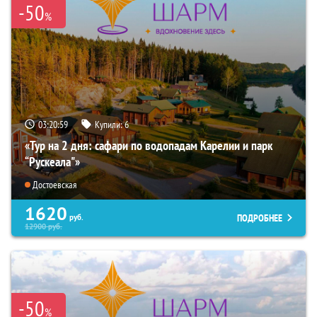
-50
%
03:20:59
Купили:
6
«Тур на 2 дня: сафари по водопадам Карелии и парк
“Рускеала"»
Достоевская
1620
ПОДРОБНЕЕ
руб.
12900
руб.
-50
%