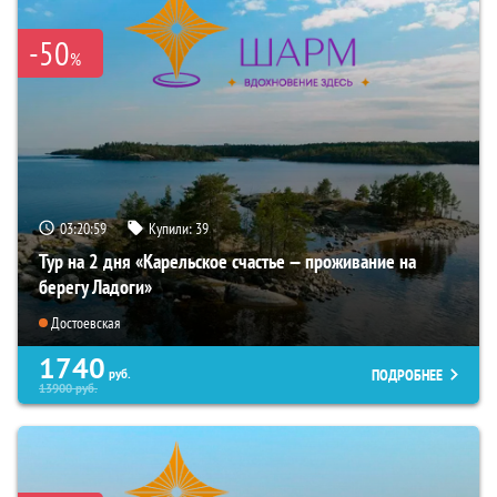
-50
%
03:20:59
Купили:
39
Тур на 2 дня «Карельское счастье — проживание на
берегу Ладоги»
Достоевская
1740
ПОДРОБНЕЕ
руб.
13900
руб.