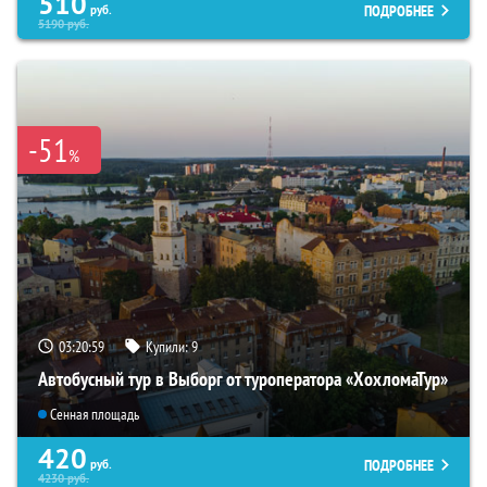
510
ПОДРОБНЕЕ
руб.
5190
руб.
-51
%
03:20:59
Купили:
9
Автобусный тур в Выборг от туроператора «ХохломаТур»
Сенная площадь
420
ПОДРОБНЕЕ
руб.
4230
руб.