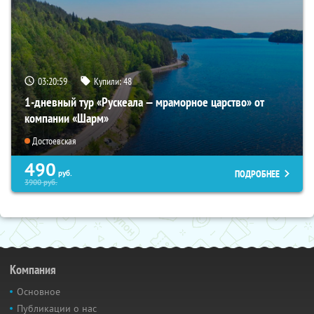
03:20:59
Купили:
48
1-дневный тур «Рускеала — мраморное царство» от
компании «Шарм»
Достоевская
490
ПОДРОБНЕЕ
руб.
3900
руб.
Компания
Основное
Публикации о нас