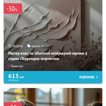
-30
%
08:00:47
Купили:
4
Мастер-класс по объемной интерьерной картине в
студии «Территория творчества»
Тушинская
615
ПОДРОБНЕЕ
руб.
2900
руб.