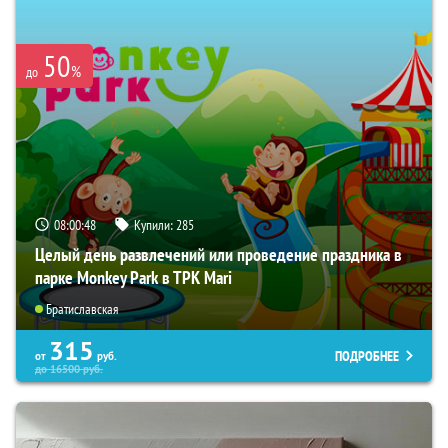
50
%
до
08:00:47
Купили:
285
Целый день развлечений или проведение праздника в
парке Monkey Park в ТРК Mari
Братиславская
315
ПОДРОБНЕЕ
от
руб.
до
16500
руб.