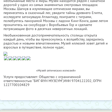
необычайные места и миры. Музей находится рядом с канатной
дорогой у одно из самых знаменитых смотровых площадок
Москвы. Шагнув в изумляющие оптические миражи, вы
перенесетесь в сказочный лес, увидите тайны древнего Египта,
исследуете затонувшую Атлантиду, поиграете с тиграми,
полюбуетесь панорамой Москвы с ладони Кинг-Конга, даже летом
прокатитесь на сноуборде с Воробьевых Гор и сделаете
потрясающие фото в десятках невероятных локаций.
Необыкновенная достопримечательность столицы открыта
каждый день, чтобы вы прикоснулись к волшебству, зарядились
радостью и новыми впечатлениями. Музей иллюзий зовет детей и
взрослых в путешествие, полное чудес.
«Музей оптических иллюзий»
Услуги предоставляет: Общество с ограниченной
ответственностью "БИГ ФУН МУЗЕУМ",
ИНН 9704122202
, ОГРН
1227700104829