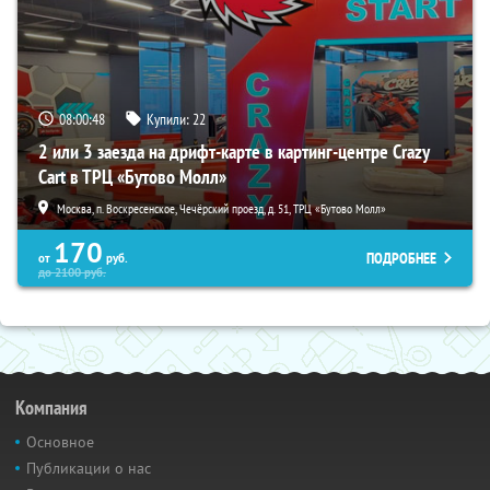
08:00:47
Купили:
22
2 или 3 заезда на дрифт-карте в картинг-центре Crazy
Cart в ТРЦ «Бутово Молл»
Москва, п. Воскресенское, Чечёрский проезд, д. 51, ТРЦ «Бутово Молл»
170
ПОДРОБНЕЕ
от
руб.
до
2100
руб.
Компания
Основное
Публикации о нас