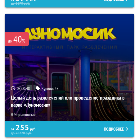
до
3870
руб.
40
%
до
08:00:47
Купили:
37
Целый день развлечений или проведение праздника в
парке «Луномосик»
Чертановская
255
ПОДРОБНЕЕ
от
руб.
до
28770
руб.