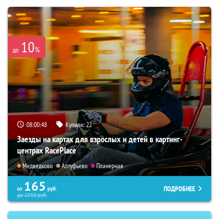
10
%
до
08:00:47
Купили:
22
Заезды на картах для взрослых и детей в картинг-
центрах RacePlace
Медведково
Алтуфьево
Планерная
165
ПОДРОБНЕЕ
от
руб.
до
2250
руб.