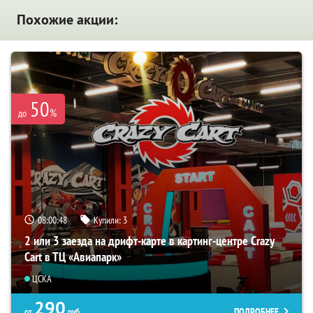
Похожие акции:
50
%
до
08:00:47
Купили:
3
2 или 3 заезда на дрифт-карте в картинг-центре Crazy
Cart в ТЦ «Авиапарк»
ЦСКА
290
ПОДРОБНЕЕ
от
руб.