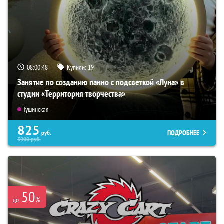
08:00:47
Купили:
19
Занятие по созданию панно с подсветкой «Луна» в
студии «Территория творчества»
Тушинская
825
ПОДРОБНЕЕ
руб.
3900
руб.
50
%
до