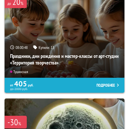
20
%
до
08:00:47
Купили:
13
Праздники, дни рождения и мастер-классы от арт-студии
«Территория творчества»
Тушинская
405
ПОДРОБНЕЕ
от
руб.
до
2000
руб.
-30
%