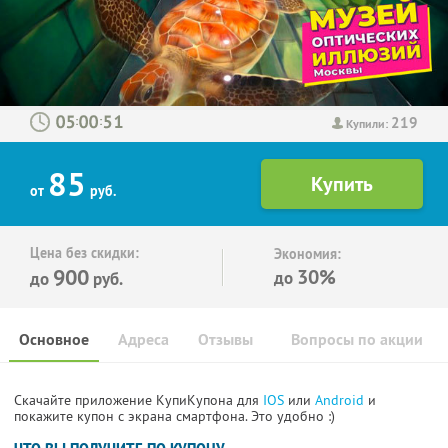
219
:
:
Купили:
85
от
руб.
Цена без скидки:
Экономия:
900
30%
до
до
руб.
Основное
Адреса
Отзывы
Вопросы по акции
Скачайте приложение КупиКупона для
IOS
или
Android
и
покажите купон с экрана смартфона. Это удобно :)