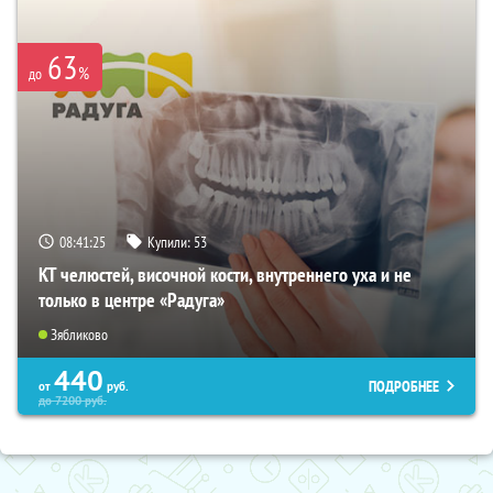
63
%
до
08:41:24
Купили:
53
КТ челюстей, височной кости, внутреннего уха и не
только в центре «Радуга»
Зябликово
440
ПОДРОБНЕЕ
от
руб.
до
7200
руб.