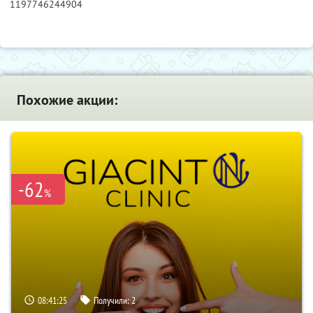
1197746244904
Похожие акции:
-62
%
08:41:24
Получили:
2