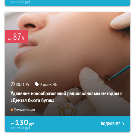
до
15000
руб.
87
%
до
08:41:24
Купили:
46
Удаление новообразований радиоволновым методом в
«Дентал бьюти бутик»
Третьяковская
130
ПОДРОБНЕЕ
от
руб.
до
19800
руб.