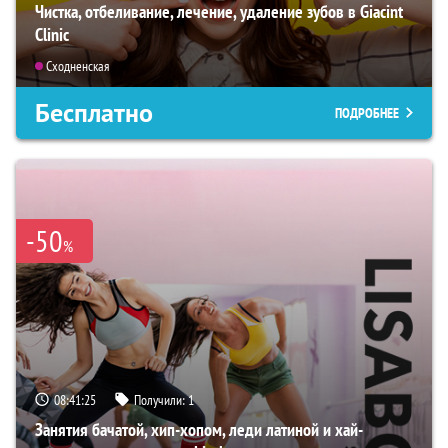
Чистка, отбеливание, лечение, удаление зубов в Giacint
Clinic
Сходненская
Бесплатно
ПОДРОБНЕЕ
-50
%
08:41:24
Получили:
1
Занятия бачатой, хип-хопом, леди латиной и хай-