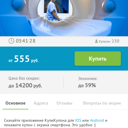
230
:
:
Купили:
555
от
руб.
Цена без скидки:
Экономия:
14200
59%
до
до
руб.
Основное
Адреса
Отзывы
Вопросы по акции
Скачайте приложение КупиКупона для
IOS
или
Android
и
покажите купон с экрана смартфона. Это удобно :)