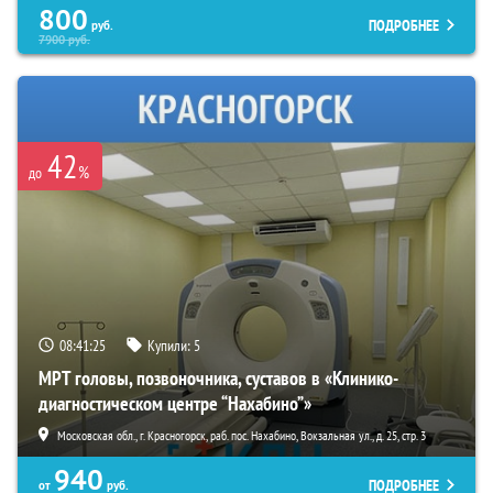
800
ПОДРОБНЕЕ
руб.
7900
руб.
42
%
до
08:41:24
Купили:
5
МРТ головы, позвоночника, суставов в «Клинико-
диагностическом центре “Нахабино”»
Московская обл., г. Красногорск, раб. пос. Нахабино, Вокзальная ул., д. 25, стр. 3
940
ПОДРОБНЕЕ
от
руб.