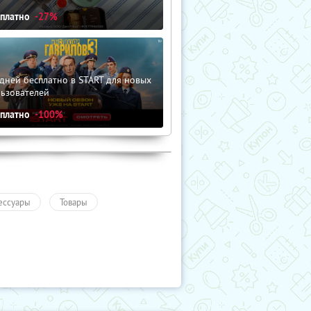
сплатно
-27%
дней бесплатно в START для новых
льзователей
сплатно
-100%
ессуары
Товары