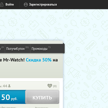
Войти
Зарегистрироваться
19
201
73
и
ПолучиКупон
Промокоды
е Mr-Watch!
Скидка 50%
на
44
(0)
и:
50
КУПИТЬ
т
руб.
 без скидки: