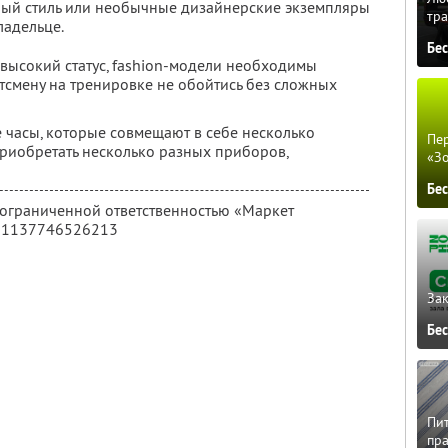
ный стиль или необычные дизайнерские экземпляры
тра
ладельце.
Бе
ысокий статус, fashion-модели необходимы
тсмену на тренировке не обойтись без сложных
е часы, которые совмещают в себе несколько
Пер
приобретать несколько разных приборов,
«З
Бе
с ограниченной ответственностью «Маркет
Н 1137746526213
Зак
Бе
Пит
пра