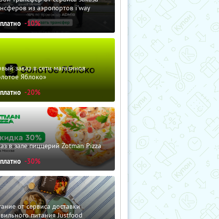
нсферов из аэропортов i'way
сплатно
-10%
вый заказ в сети магазинов
олотое Яблоко»
сплатно
-20%
аз в зале пиццерий Zotman Pizza
сплатно
-30%
ание от сервиса доставки
вильного питания Justfood