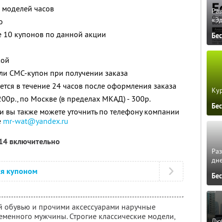
 моделей часов
Ра
«Э
о
е 10 купонов по данной акции
Бе
кой
ли СМС-купон при получении заказа
ется в течение 24 часов после оформления заказа
Кур
200р., по Москве (в пределах МКАД) - 300р.
Бе
 вы также можете уточнить по телефону компании
е
mr-wat@yandex.ru
014 включительно
Ра
дне
ся купоном
Бе
й обувью и прочими аксессуарами наручные
еменного мужчины. Строгие классические модели,
Люб