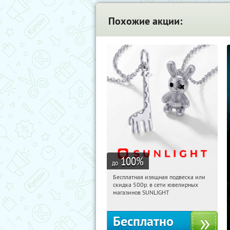
Похожие акции:
100
%
до
Бесплатная изящная подвеска или
13:41:40
Получили:
73
скидка 500р. в сети ювелирных
Россия
магазинов SUNLIGHT
Бесплатно