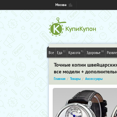
Москва
32
91
80
Все
Еда
Красота
Здоровье
Развл
Точные копии швейцарских
все модели + дополнительн
Главная
Товары
Аксессуары