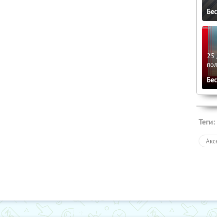
Бе
25 
по
Бе
Теги:
Акс