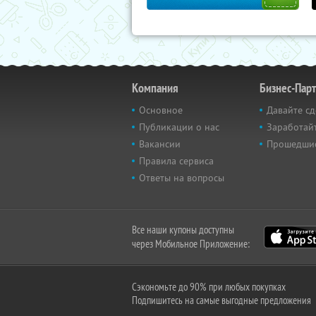
Компания
Бизнес-Пар
Основное
Давайте сд
Публикации о нас
Заработайт
Вакансии
Прошедши
Правила сервиса
Ответы на вопросы
Все наши купоны доступны
через Мобильное Приложение:
Сэкономьте до 90% при любых покупках
Подпишитесь на самые выгодные предложения