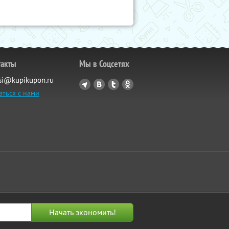
такты
Мы в Соцсетях
si@kupikupon.ru
аться с нами