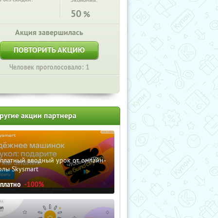
Экономия:
50
%
Акция завершилась
ПОВТОРИТЬ АКЦИЮ
Человек проголосовало: 1
ругие акции партнера
сплатный вводный урок от онлайн-
олы Skysmart
сплатно
-100%