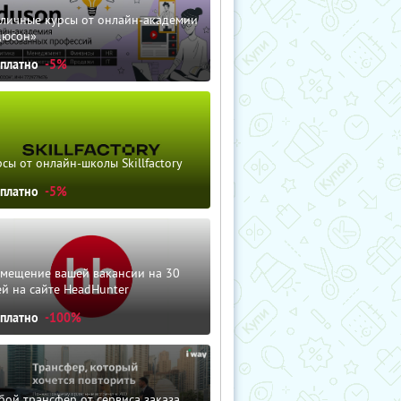
зличные курсы от онлайн-академии
дюсон»
сплатно
-5%
сы от онлайн-школы Skillfactory
сплатно
-5%
змещение вашей вакансии на 30
й на сайте HeadHunter
сплатно
-100%
ой трансфер от сервиса заказа