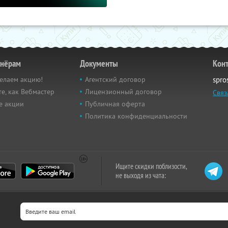
тнёрам
Документы
Кон
елаем акцию!
Агентский договор
spro
е, как Вебмастер
Лицензионный договор
Связ
е акции
Публичная оферта
Политика конфиденциальности
Ищите скидки поблизости,
не выходя из чата: