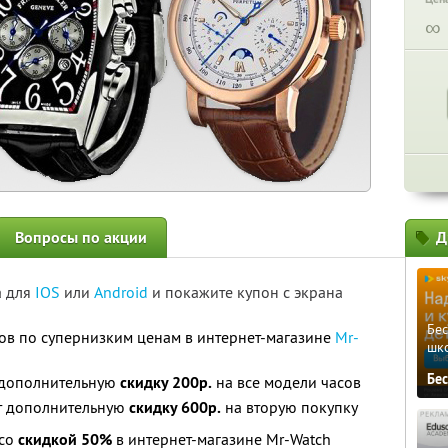
∞
Вопросы по акции
Д
а для
IOS
или
Android
и покажите купон с экрана
Бе
ов по супернизким ценам в интернет-магазине
Mr-
шк
Бе
 дополнительную
скидку 200р.
на все модели часов
т дополнительную
скидку 600р.
на вторую покупку
 со
скидкой 50%
в интернет-магазине Mr-Watch