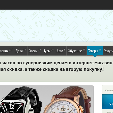
127
54
20
16
8
47
28
ечения
Дети
Отели
Туры
Авто
Обучение
Товары
Услуг
 часов по супернизким ценам в интернет-магазин
ая скидка, а также скидка на вторую покупку!
Купил
о
Цена