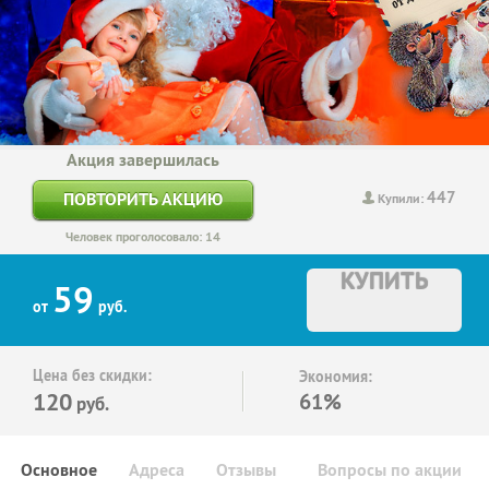
Акция завершилась
447
ПОВТОРИТЬ АКЦИЮ
Купили:
Человек проголосовало: 14
КУПИТЬ
59
от
руб.
Цена без скидки:
Экономия:
120
61%
руб.
Основное
Адреса
Отзывы
Вопросы по акции