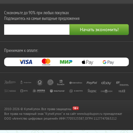
Сэкономьте до 90% при любых покупках
Подпишитесь на самые выгодные предложения
Принимаем к оплате:
2010-2026 © КупиКупон. Все права защищены.
Все права на товарный знак "КупиКупон" и на сайт www.kupikupon.ru принадлежат
OOO «Агентство цифровых решений» ИНН 7705523387, ОГРН 1127747063212