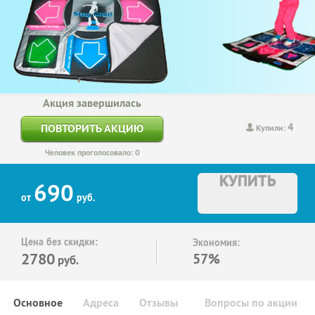
Акция завершилась
4
ПОВТОРИТЬ АКЦИЮ
Купили:
Человек проголосовало: 0
КУПИТЬ
690
от
руб.
Цена без скидки:
Экономия:
2780
57%
руб.
Основное
Адреса
Отзывы
Вопросы по акции