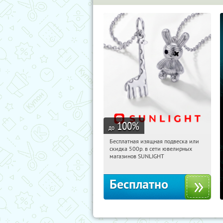
100
%
до
Бесплатная изящная подвеска или
14:38:08
Получили:
73
скидка 500р. в сети ювелирных
Россия
магазинов SUNLIGHT
Бесплатно