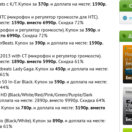
ts с К/Т. Купон за
370р
. и доплата на месте:
1590р.
О
HTC (микрофон и регулятор громкости для HTC).
m
месте:
1590р. вместо 6990р.
Скидка 72%
крофон и регулятор громкости). Купон за
390р
. и
сто 6990р.
Скидка 72%
Д
rBeats. Купон за
390р
. и доплата на месте:
1590р.
2013 with CT (микрофон и регулятор громкости).
месте:
1890р. вместо 5990р.
Скидка 61%
Бе
beats Lady Gaga. Купон за
450р
. и доплата на месте:
шк
 61%
Бе
 50 In-Ear Black. Купон за
590р
. и доплата на месте:
 44%
HD (Black/White/Red/Pink/Green/Purple/Dark
доплата на месте: 2890р. вместо 9990р. Скидка 64%
Ра
. Купон за
780р
. и доплата на месте:
3190р. вместо
«Э
Бе
o (Black/White). Купон за
890р
. и доплата на месте:
а 61%