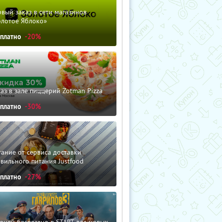
вый заказ в сети магазинов
олотое Яблоко»
сплатно
-20%
аз в зале пиццерий Zotman Pizza
сплатно
-30%
ание от сервиса доставки
вильного питания Justfood
сплатно
-27%
дней бесплатно в START для новых