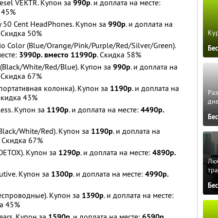
esel VEKTR. Купон за
990р
. и доплата на месте:
 45%
y 50 Cent HeadPhones. Купон за
990р
. и доплата на
Кур
. Скидка 50%
 Color (Blue/Orange/Pink/Purple/Red/Silver/Green).
Бе
месте:
3990р. вместо 11990р
. Скидка 58%
(Black/White/Red/Blue). Купон за
990р
. и доплата на
. Скидка 67%
(портативная колонка). Купон за
1190р
. и доплата на
Ра
 Скидка 43%
дне
ess. Купон за
1190р
. и доплата на месте:
4490р.
Бе
Black/White/Red). Купон за
1190р
. и доплата на
Скидка 67%
DETOX). Купон за
1290р
. и доплата на месте:
4890р.
Люб
тра
tive. Купон за
1300р
. и доплата на месте:
4990р.
Бе
еспроводные). Купон за
1390р
. и доплата на месте:
а 45%
ars. Купон за
1590р
. и доплата на месте:
6590р.