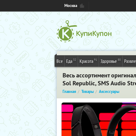
Москва
32
91
80
Все
Еда
Красота
Здоровье
Развл
Весь ассортимент оригинал
Sol Republic, SMS Audio Str
Главная
Товары
Аксессуары