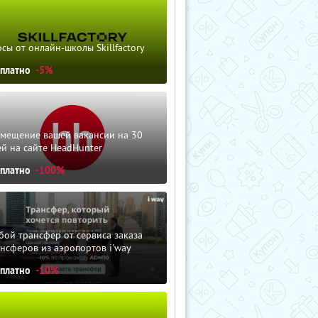
сы от онлайн-школы Skillfactory
сплатно
-5%
змещение вашей вакансии на 30
й на сайте HeadHunter
сплатно
-100%
ой трансфер от сервиса заказа
нсферов из аэропортов i'way
сплатно
-10%