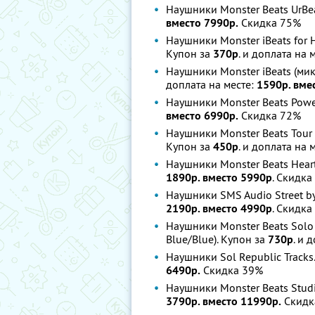
Наушники Monster Beats UrBea
вместо 7990р.
Скидка 75%
Наушники Monster iBeats for 
Купон за
370р
. и доплата на 
Наушники Monster iBeats (ми
доплата на месте:
1590р. вме
Наушники Monster Beats Powe
вместо 6990р.
Скидка 72%
Наушники Monster Beats Tour 
Купон за
450р
. и доплата на 
Наушники Monster Beats Heart
1890р. вместо 5990р
. Скидка
Наушники SMS Audio Street by
2190р. вместо 4990р
. Скидка
Наушники Monster Beats Solo 
Blue/Blue). Купон за
730р
. и 
Наушники Sol Republic Tracks
6490р.
Скидка 39%
Наушники Monster Beats Studi
3790р. вместо 11990р.
Скидк