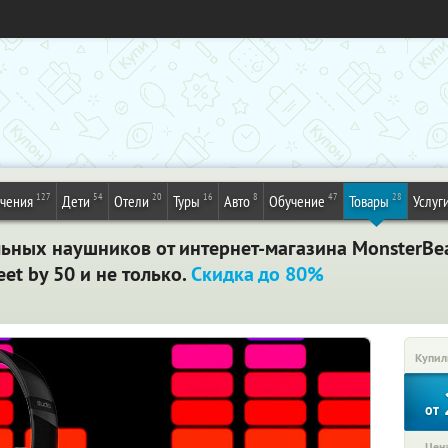
127
54
20
16
8
47
28
ечения
Дети
Отели
Туры
Авто
Обучение
Товары
Услуг
ьных наушников от интернет-магазина MonsterBeat
eet by 50 и не только.
Скидка до 80%
Купил
от
Цена