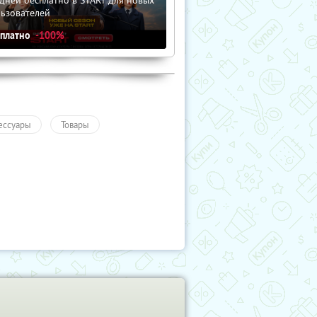
льзователей
сплатно
-100%
ессуары
Товары