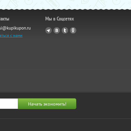
такты
Мы в Соцсетях
si@kupikupon.ru
аться с нами