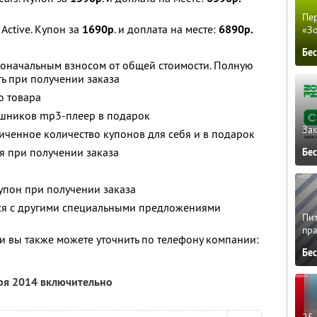
Пер
Active. Купон за
1690р
. и доплата на месте:
6890р.
«З
Бе
воначальным взносом от общей стоимости. Полную
ь при получении заказа
о товара
шников mp3-плеер в подарок
Зак
ченное количество купонов для себя и в подарок
ся при получении заказа
Бе
упон при получении заказа
тся с другими специальными предложениями
Пит
пра
 вы также можете уточнить по телефону компании:
Бе
бря 2014 включительно
25 