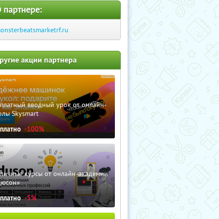
 партнере:
onsterbeatsmarketrf.ru
ругие акции партнера
сплатный вводный урок от онлайн-
олы Skysmart
сплатно
-100%
зличные курсы от онлайн-академии
дюсон»
сплатно
-5%