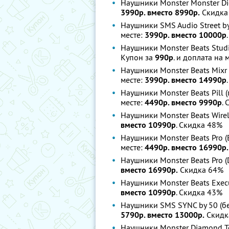
Наушники Monster Monster Di
3990р. вместо 8990р.
Скидка
Наушники SMS Audio Street b
месте:
3990р. вместо 10000р
Наушники Monster Beats Studio
Купон за
990р
. и доплата на 
Наушники Monster Beats Mixr 
месте:
3990р. вместо 14990р
Наушники Monster Beats Pill 
месте:
4490р. вместо 9990р
.
Наушники Monster Beats Wirel
вместо 10990р
. Скидка 48%
Наушники Monster Beats Pro (
месте:
4490р. вместо 16990р.
Наушники Monster Beats Pro (
вместо 16990р.
Скидка 64%
Наушники Monster Beats Execu
вместо 10990р
. Скидка 43%
Наушники SMS SYNC by 50 (б
5790р. вместо 13000р.
Скидк
Наушники Monster Diamond Te