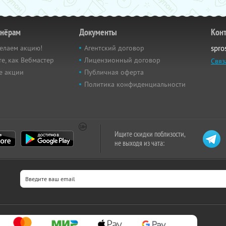
тнёрам
Документы
Кон
елаем акцию!
Агентский договор
spro
е, как Вебмастер
Лицензионный договор
Связ
е акции
Публичная оферта
Политика конфиденциальности
Ищите скидки поблизости,
не выходя из чата: