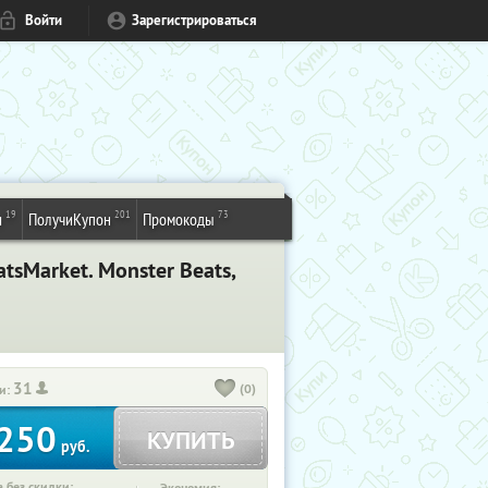
Войти
Зарегистрироваться
19
201
73
и
ПолучиКупон
Промокоды
sMarket. Monster Beats,
31
(0)
и:
250
КУПИТЬ
руб.
 без скидки: