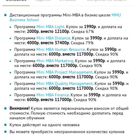
Дистанционные программы Mini-MBA в бизнес-школе
MMU
Business School
Программа
Mini MBA Light
. Купон за
1990р
. и доплата на
месте:
2000р. вместо 12100р.
Скидка 67%
Программа
Mini MBA Distance
. Купон за
3990р
. и доплата на
месте:
4000р. вместо 37400р
. Скидка 79%
Программа
Mini MBA Human Resource
. Купон за
5990р
. и
доплата на месте:
6000р. вместо 117000р.
Скидка 90%
Программа
Mini MBA Marketing
. Купон за
5990р
. и доплата
на месте:
6000р. вместо 117000р.
Скидка 90%
Программа
Mini MBA Project Management
. Купон за
5990р
. и
доплата на месте:
6000р. вместо 117000р
. Скидка 90%
Программа
Mini MBA Quality Management
. Купон за
5990р
. и
доплата на месте:
6000р. вместо 117000р
. Скидка 90%
Программа
Mini MBA Finance
. Купон за
5990р
. и доплата на
месте:
6000р. вместо 117000р.
Скидка 90%
Внимание!
Купон является первоначальным взносом от общей
стоимости. Полную стоимость необходимо доплатить перед
началом обучения
Купон действует на одного человека
Вы можете приобрести неограниченное количество купонов