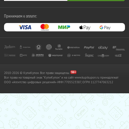
Принимаем к оплате:
2010-2026 © КупиКупон. Все права защищены.
Все права на товарный знак "КупиКупон" и на сайт www.kupikupon.ru принадлежат
OOO «Агентство цифровых решений» ИНН 7705523387, ОГРН 1127747063212