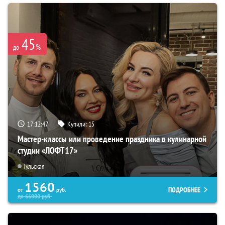
45
%
до
17:12:45
Купили:
15
Мастер-классы или проведение праздника в кулинарной
студии «ЛОФТ17»
Тульская
1560
ПОДРОБНЕЕ
от
руб.
до
66000
руб.