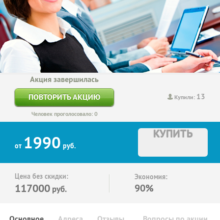
Акция завершилась
13
ПОВТОРИТЬ АКЦИЮ
Купили:
Человек проголосовало: 0
КУПИТЬ
1990
от
руб.
Цена без скидки:
Экономия:
117000
90%
руб.
Основное
Адреса
Отзывы
Вопросы по акции