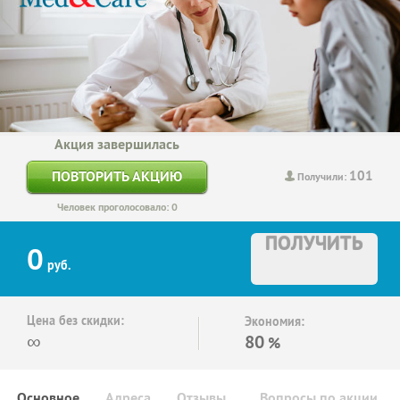
Акция завершилась
101
ПОВТОРИТЬ АКЦИЮ
Получили:
Человек проголосовало: 0
ПОЛУЧИТЬ
0
руб.
Цена без скидки:
Экономия:
∞
80
%
Основное
Адреса
Отзывы
Вопросы по акции