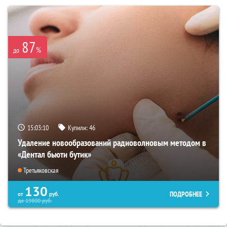
87
%
до
15:03:09
Купили:
46
Удаление новообразований радиоволновым методом в
«Дентал бьюти бутик»
Третьяковская
130
ПОДРОБНЕЕ
от
руб.
до
19800
руб.