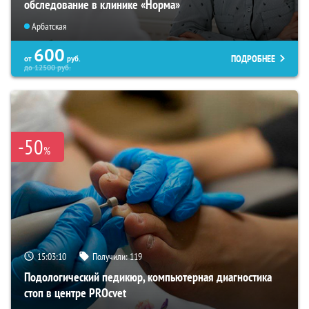
обследование в клинике «Норма»
Арбатская
600
ПОДРОБНЕЕ
от
руб.
до
12500
руб.
-50
%
15:03:09
Получили:
119
Подологический педикюр, компьютерная диагностика
стоп в центре PROcvet