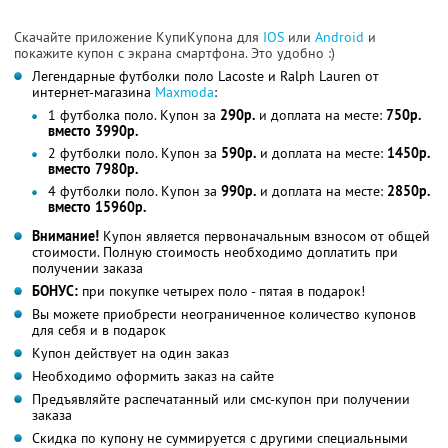
Скачайте приложение КупиКупона для
IOS
или
Android
и
покажите купон с экрана смартфона. Это удобно :)
Легендарные футболки поло Lacoste и Ralph Lauren от
интернет-магазина
Maxmoda
:
1 футболка поло. Купон за
290р.
и доплата на месте:
750р.
вместо 3990р.
2 футболки поло. Купон за
590р.
и доплата на месте:
1450р.
вместо 7980р.
4 футболки поло. Купон за
990р.
и доплата на месте:
2850р.
вместо 15960р.
Внимание!
Купон является первоначальным взносом от общей
стоимости. Полную стоимость необходимо доплатить при
получении заказа
БОНУС:
при покупке четырех поло - пятая в подарок!
Вы можете приобрести неограниченное количество купонов
для себя и в подарок
Купон действует на один заказ
Необходимо оформить заказ на сайте
Предъявляйте распечатанный или смс-купон при получении
заказа
Скидка по купону не суммируется с другими специальными