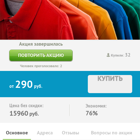
Акция завершилась
32
ПОВТОРИТЬ АКЦИЮ
Купили:
Человек проголосовало: 2
КУПИТЬ
290
от
руб.
Цена без скидки:
Экономия:
15960
76%
руб.
Основное
Адреса
Отзывы
Вопросы по акции