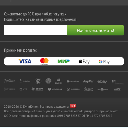
Сэкономьте до 90% при любых покупках
Подпишитесь на самые выгодные предложения
Принимаем к оплате:
2010-2026 © КупиКупон. Все права защищены.
Все права на товарный знак "КупиКупон" и на сайт www.kupikupon.ru принадлежат
OOO «Агентство цифровых решений» ИНН 7705523387, ОГРН 1127747063212