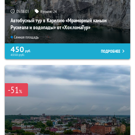
05:38:01
Купили:
24
Автобусный тур в Карелию «Мраморный каньон
Рускеала и водопады» от «ХохломаТур»
Сенная площадь
450
ПОДРОБНЕЕ
руб.
4550
руб.
-51
%