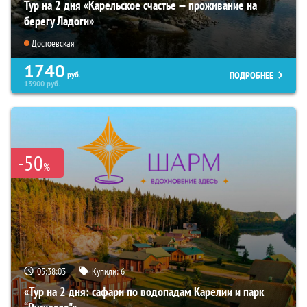
Тур на 2 дня «Карельское счастье — проживание на
берегу Ладоги»
Достоевская
1740
ПОДРОБНЕЕ
руб.
13900
руб.
-50
%
05:38:01
Купили:
6
«Тур на 2 дня: сафари по водопадам Карелии и парк