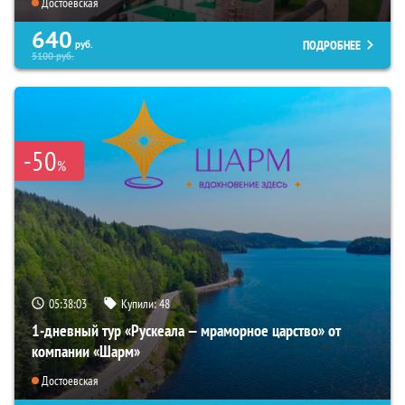
Достоевская
640
ПОДРОБНЕЕ
руб.
5100
руб.
-50
%
05:38:01
Купили:
48
1-дневный тур «Рускеала — мраморное царство» от
компании «Шарм»
Достоевская