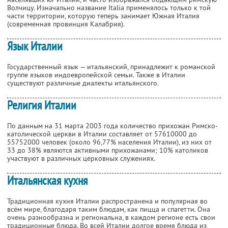
Волчицу. Изначально название Italia применялось только к той
части территории, которую теперь занимает Южная Италия
(современная провинция Калабрия).
Язык Италии
Государственный язык — итальянский, принадлежит к романской
группе языков индоевропейской семьи. Также в Италии
существуют различные диалекты итальянского.
Религия Италии
По данным на 31 марта 2003 года количество прихожан Римско-
католической церкви в Италии составляет от 57610000 до
55752000 человек (около 96,77% населения Италии), из них от
33 до 38% являются активными прихожанами; 10% католиков
участвуют в различных церковных служениях.
Итальянская кухня
Традиционная кухня Италии распространена и популярная во
всём мире, благодаря таким блюдам, как пицца и спагетти. Она
очень разнообразна и региональна, в каждом регионе есть свои
традиционные блюда. Во всей Италии долгое время блюда из