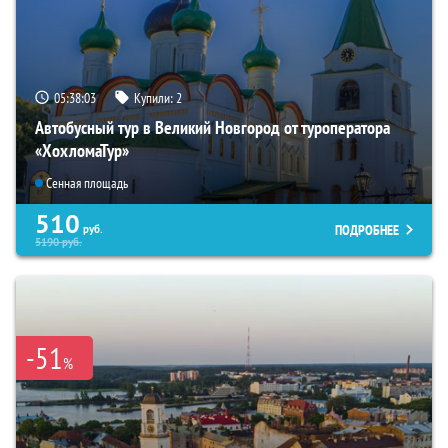
05:38:01
Купили:
2
Автобусный тур в Великий Новгород от туроператора
«ХохломаТур»
Сенная площадь
510
ПОДРОБНЕЕ
руб.
5190
руб.
-51
%