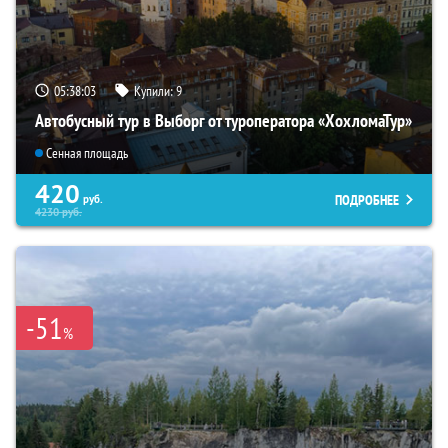
05:38:01
Купили:
9
Автобусный тур в Выборг от туроператора «ХохломаТур»
Сенная площадь
420
ПОДРОБНЕЕ
руб.
4230
руб.
-51
%