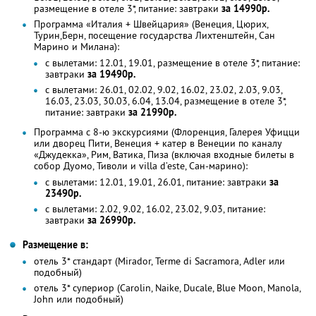
размещение в отеле 3*, питание: завтраки
за 14990р.
Программа «Италия + Швейцария» (Венеция, Цюрих,
Турин,Берн, посещение государства Лихтенштейн, Сан
Марино и Милана):
с вылетами: 12.01, 19.01, размещение в отеле 3*, питание:
завтраки
за 19490р.
с вылетами: 26.01, 02.02, 9.02, 16.02, 23.02, 2.03, 9.03,
16.03, 23.03, 30.03, 6.04, 13.04, размещение в отеле 3*,
питание: завтраки
за 21990р.
Программа с 8-ю экскурсиями (Флоренция, Галерея Уфицци
или дворец Пити, Венеция + катер в Венеции по каналу
«Джудекка», Рим, Ватика, Пиза (включая входные билеты в
собор Дуомо, Тиволи и villa d’este, Сан-марино):
с вылетами: 12.01, 19.01, 26.01, питание: завтраки
за
23490р.
с вылетами: 2.02, 9.02, 16.02, 23.02, 9.03, питание:
завтраки
за 26990р.
Размещение в:
отель 3* стандарт (Mirador, Terme di Sacramora, Adler или
подобный)
отель 3* супериор (Carolin, Naike, Ducale, Blue Moon, Manola,
John или подобный)