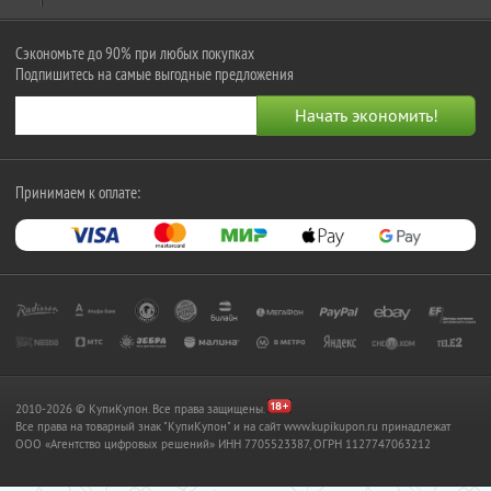
Сэкономьте до 90% при любых покупках
Подпишитесь на самые выгодные предложения
Принимаем к оплате:
2010-2026 © КупиКупон. Все права защищены.
Все права на товарный знак "КупиКупон" и на сайт www.kupikupon.ru принадлежат
OOO «Агентство цифровых решений» ИНН 7705523387, ОГРН 1127747063212