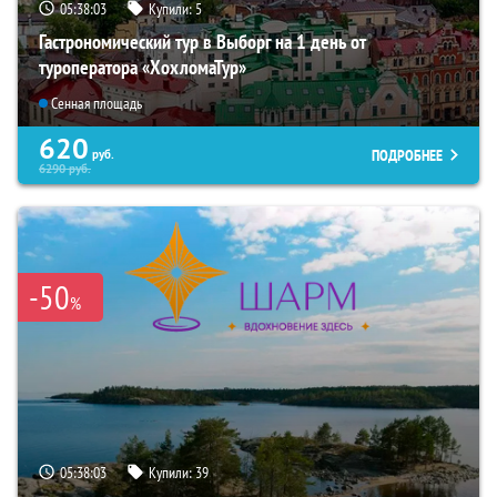
05:38:01
Купили:
5
Гастрономический тур в Выборг на 1 день от
туроператора «ХохломаТур»
Сенная площадь
620
ПОДРОБНЕЕ
руб.
6290
руб.
-50
%
05:38:01
Купили:
39