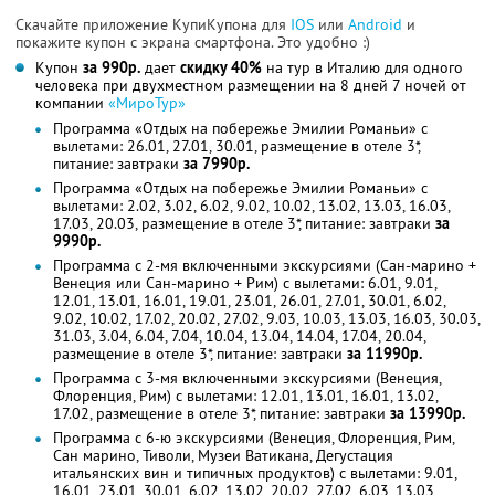
Скачайте приложение КупиКупона для
IOS
или
Android
и
покажите купон с экрана смартфона. Это удобно :)
Купон
за 990р.
дает
скидку 40%
на тур в Италию для одного
человека при двухместном размещении на 8 дней 7 ночей от
компании
«МироТур»
Программа «Отдых на побережье Эмилии Романьи» с
вылетами: 26.01, 27.01, 30.01, размещение в отеле 3*,
питание: завтраки
за 7990р.
Программа «Отдых на побережье Эмилии Романьи» с
вылетами: 2.02, 3.02, 6.02, 9.02, 10.02, 13.02, 13.03, 16.03,
17.03, 20.03, размещение в отеле 3*, питание: завтраки
за
9990р.
Программа с 2-мя включенными экскурсиями (Сан-марино +
Венеция или Сан-марино + Рим) с вылетами: 6.01, 9.01,
12.01, 13.01, 16.01, 19.01, 23.01, 26.01, 27.01, 30.01, 6.02,
9.02, 10.02, 17.02, 20.02, 27.02, 9.03, 10.03, 13.03, 16.03, 30.03,
31.03, 3.04, 6.04, 7.04, 10.04, 13.04, 14.04, 17.04, 20.04,
размещение в отеле 3*, питание: завтраки
за 11990р.
Программа с 3-мя включенными экскурсиями (Венеция,
Флоренция, Рим) с вылетами: 12.01, 13.01, 16.01, 13.02,
17.02, размещение в отеле 3*, питание: завтраки
за 13990р.
Программа с 6-ю экскурсиями (Венеция, Флоренция, Рим,
Сан марино, Тиволи, Музеи Ватикана, Дегустация
итальянских вин и типичных продуктов) с вылетами: 9.01,
16.01, 23.01, 30.01, 6.02, 13.02, 20.02, 27.02, 6.03, 13.03,