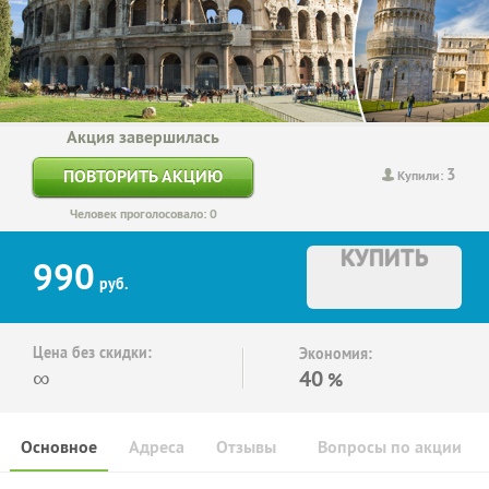
Акция завершилась
3
ПОВТОРИТЬ АКЦИЮ
Купили:
Человек проголосовало: 0
КУПИТЬ
990
руб.
Цена без скидки:
Экономия:
∞
40
%
Основное
Адреса
Отзывы
Вопросы по акции