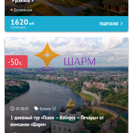
“Рускеала"»
Достоевская
1620
ПОДРОБНЕЕ
руб.
12900
руб.
-50
%
05:38:01
Купили:
12
1-дневный тур «Псков — Изборск — Печоры» от
компании «Шарм»