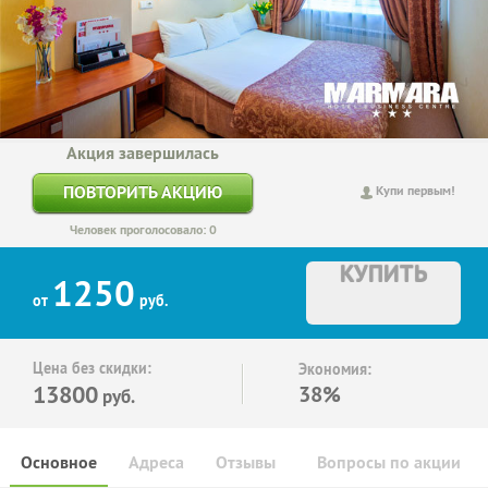
Акция завершилась
ПОВТОРИТЬ АКЦИЮ
Купи первым!
Человек проголосовало: 0
КУПИТЬ
1250
от
руб.
Цена без скидки:
Экономия:
13800
38%
руб.
Основное
Адреса
Отзывы
Вопросы по акции