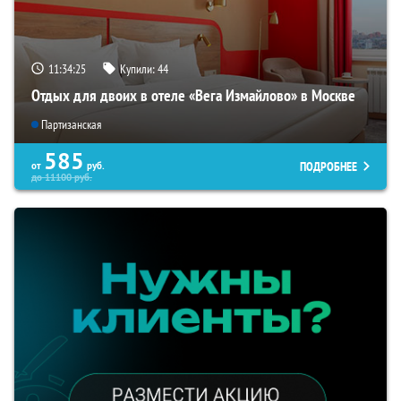
11:34:25
Купили:
44
Отдых для двоих в отеле «Вега Измайлово» в Москве
Партизанская
585
ПОДРОБНЕЕ
от
руб.
до
11100
руб.