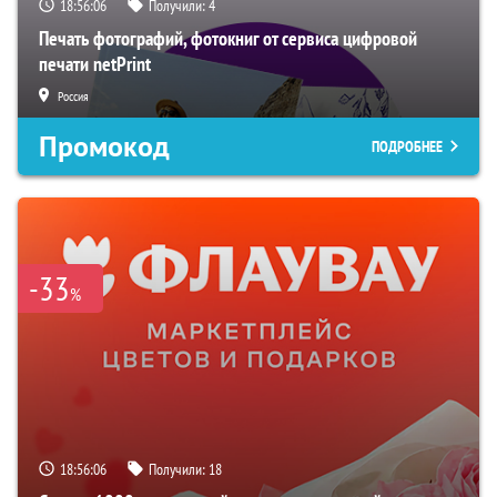
18:56:05
Получили:
4
Печать фотографий, фотокниг от сервиса цифровой
печати netPrint
Россия
Промокод
ПОДРОБНЕЕ
-33
%
18:56:05
Получили:
18