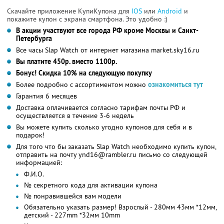
Скачайте приложение КупиКупона для
IOS
или
Android
и
покажите купон с экрана смартфона. Это удобно :)
В акции участвуют все города РФ кроме Москвы и Санкт-
Петербурга
Все часы Slap Watch от интернет магазина market.sky16.ru
Вы платите 450р. вместо 1100р.
Бонус! Скидка 10% на следующую покупку
Более подробно с ассортиментом можно
ознакомиться тут
Гарантия 6 месяцев
Доставка оплачивается согласно тарифам почты РФ и
осуществляется в течение 3-6 недель
Вы можете купить сколько угодно купонов для себя и в
подарок!
Для того что бы заказать Slap Watch необходимо купить купон,
отправить на почту ynd16@rambler.ru письмо со следующей
информацией:
Ф.И.О.
№ секретного кода для активации купона
№ понравившейся вам модели
Обязательно указать размер! Взрослый - 280мм
43мм *12мм,
детский - 227mm *32мм
10mm