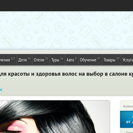
127
54
21
16
8
47
29
ечения
Дети
Отели
Туры
Авто
Обучение
Товары
Услуг
я красоты и здоровья волос на выбор в салоне к
ос
Купил
от
Цена