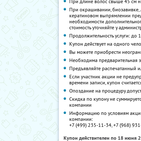
При длине волос свыше 45 см н
При окрашивании, биозавивке,
кератиновом выпрямлении преду
необходимости дополнительного
стоимость уточняйте у админист
Продолжительность услуги: до 1
Купон действует на одного чел
Вы можете приобрести неограни
Необходима предварительная з
Предъявляйте распечатанный и
Если участник акции не предупр
времени записи, купон считает
Опоздание на процедуру допуст
Скидка по купону не суммируе
компании
Информацию по условиям акции
компании:
+7 (499) 235-11-34, +7 (968) 93
Купон действителен по 18 июня 