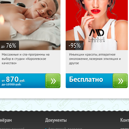
76
%
-95
%
до
Массажные и спа-программы на
Инъекции красоты, аппаратное
16:21:32
Купили:
4
16:21:32
Получили:
1613
выбор в студии «Королевское
омоложение, лазерная эпиляция и
Третьяковская
Таганская
качество»
другое
870
Бесплатно
от
руб.
до
18900
руб.
тнёрам
Документы
Кон
елаем акцию!
Агентский договор