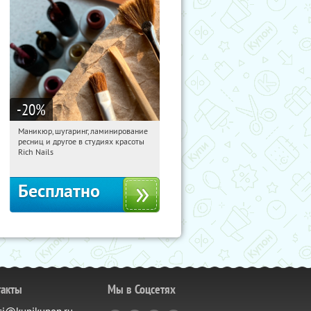
-20
%
Маникюр, шугаринг, ламинирование
16:21:32
Получили:
193
ресниц и другое в студиях красоты
Юго-Западная
Пражская
Rich Nails
Кузьминки
Митино
Домодедовская
Бесплатно
такты
Мы в Соцсетях