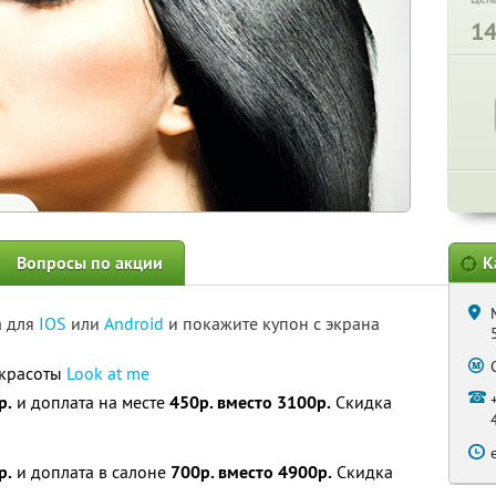
1
Вопросы по акции
К
а для
IOS
или
Android
и покажите купон с экрана
 красоты
Look at me
р.
и доплата на месте
450р. вместо 3100р.
Скидка
р.
и доплата в салоне
700р. вместо 4900р.
Скидка