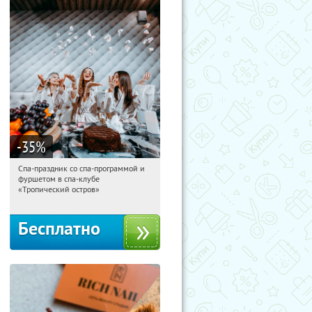
-35
%
Спа-праздник со спа-программой и
16:21:32
Получили:
5
фуршетом в спа-клубе
Улица 1905 года
«Тропический остров»
Бесплатно