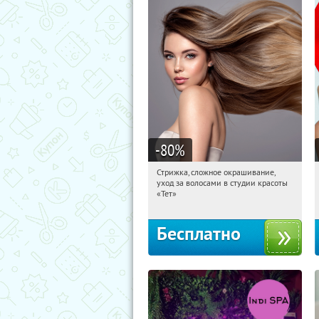
-80
%
Стрижка, сложное окрашивание,
16:21:32
Получили:
1
уход за волосами в студии красоты
Чистые пруды
«Тет»
Бесплатно