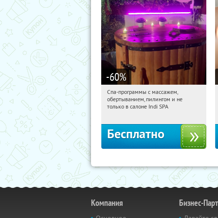
-60
%
Спа-программы с массажем,
16:21:32
Получили:
22
обертыванием, пилингом и не
Потапово
только в салоне Indi SPA
Бесплатно
Компания
Бизнес-Пар
Основное
Давайте сд