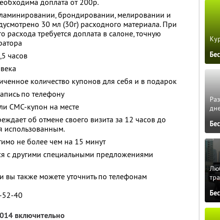
еобходима доплата от 200р.
 ламинировании, брондировании, мелировании и
смотрено 30 мл (30г) расходного материала. При
 расхода требуется доплата в салоне, точную
Кур
ратора
Бе
,5 часов
овека
ченное количество купонов для себя и в подарок
апись по телефону
Ра
ли СМС-купон на месте
дне
еждает об отмене своего визита за 12 часов до
Бе
ся использованным.
имо не более чем на 15 минут
тся с другими специальными предложениями
Люб
 вы также можете уточнить по телефонам
тра
Бе
1-52-40
2014 включительно