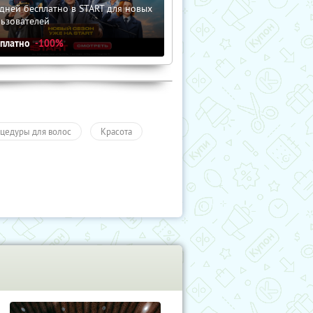
дней бесплатно в START для новых
льзователей
сплатно
-100%
цедуры для волос
Красота