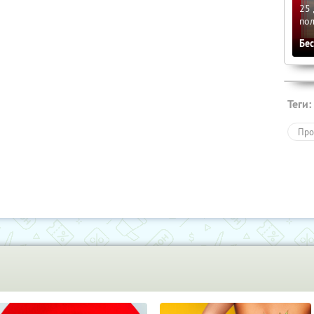
25 
по
Бе
Теги:
Про