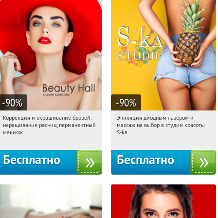
-90
%
-90
%
Коррекция и окрашивание бровей,
Эпиляция диодным лазером и
16:21:32
Получили:
6
16:21:32
Получили:
26
наращивание ресниц, перманентный
массаж на выбор в студии красоты
Нахимовский проспект
Таганская
макияж
S-ka
Бесплатно
Бесплатно