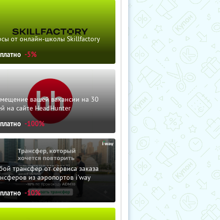
сы от онлайн-школы Skillfactory
сплатно
-5%
змещение вашей вакансии на 30
й на сайте HeadHunter
сплатно
-100%
ой трансфер от сервиса заказа
нсферов из аэропортов i'way
сплатно
-10%