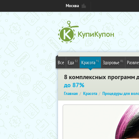
Москва
32
91
81
Все
Еда
Красота
Здоровье
Развл
8 комплексных программ дл
до 87%
Главная
Красота
Процедуры для вол