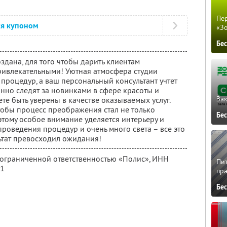
Пер
ся купоном
«З
Бе
оздана, для того чтобы дарить клиентам
ривлекательными! Уютная атмосфера студии
процедур, а ваш персональный консультант учтет
нно следят за новинками в сфере красоты и
Зак
те быть уверены в качестве оказываемых услуг.
тобы процесс преображения стал не только
Бе
этому особое внимание уделяется интерьеру и
роведения процедур и очень много света – все это
льтат превосходил ожидания!
с ограниченной ответственностью «Полис»,
ИНН
Пит
91
пра
Бе