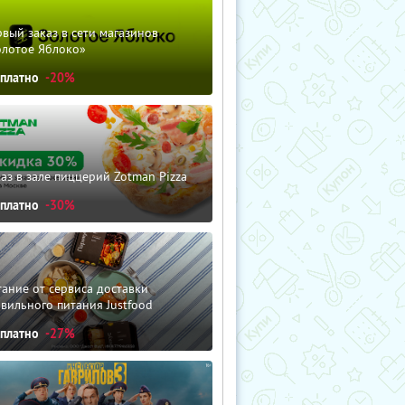
вый заказ в сети магазинов
олотое Яблоко»
сплатно
-20%
аз в зале пиццерий Zotman Pizza
сплатно
-30%
ание от сервиса доставки
вильного питания Justfood
сплатно
-27%