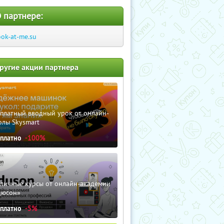
 партнере:
ook-at-me.su
ругие акции партнера
сплатный вводный урок от онлайн-
олы Skysmart
сплатно
-100%
зличные курсы от онлайн-академии
дюсон»
сплатно
-5%