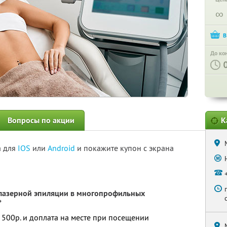
∞
До ко
Вопросы по акции
К
а для
IOS
или
Android
и покажите купон с экрана
лазерной эпиляции в многопрофильных
*
 500р. и доплата на месте при посещении