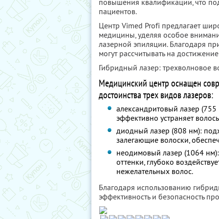
повышения квалификации, что по
пациентов.
Центр Vimed Profi предлагает ши
медицины, уделяя особое вниман
лазерной эпиляции. Благодаря п
могут рассчитывать на достижение
Гибридный лазер: трехволновое во
Медицинский центр оснащен совр
достоинства трех видов лазеров:
александритовый лазер (755 н
эффективно устраняет волосы
диодный лазер (808 нм): под
залегающие волоски, обеспеч
неодимовый лазер (1064 нм):
оттенки, глубоко воздействуе
нежелательных волос.
Благодаря использованию гибрид
эффективность и безопасность пр