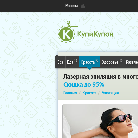
Москва
32
91
80
Все
Еда
Красота
Здоровье
Развл
Лазерная эпиляция в мног
Скидка до 95%
Главная
Красота
Эпиляция