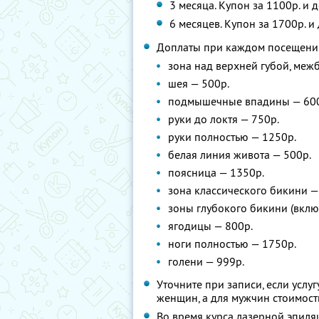
3 месяца. Купон за 1100р. и
6 месяцев. Купон за 1700р. 
Доплаты при каждом посещени
зона над верхней губой, меж
шея — 500р.
подмышечные впадины — 60
руки до локтя — 750р.
руки полностью — 1250р.
белая линия живота — 500р.
поясница — 1350р.
зона классического бикини —
зоны глубокого бикини (вклю
ягодицы — 800р.
ноги полностью — 1750р.
голени — 999р.
Уточните при записи, если услуг
женщин, а для мужчин стоимост
Во время курса лазерной эпиля