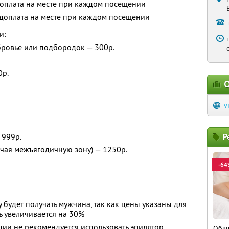
 доплата на месте при каждом посещении
и доплата на месте при каждом посещении
и:
бровье или подбородок — 300р.
0р.
О
v
 999р.
Р
чая межъягодичную зону) — 1250р.
-64
у будет получать мужчина, так как цены указаны для
ь увеличивается на 30%
ции не рекомендуется использовать эпилятор,
Общи