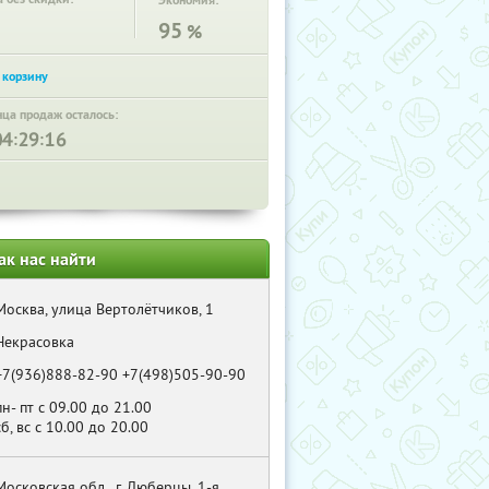
Экономия:
95
%
нца продаж осталось:
:
:
ак нас найти
Москва, улица Вертолётчиков, 1
Некрасовка
+7(936)888-82-90 +7(498)505-90-90
пн- пт с 09.00 до 21.00
сб, вс с 10.00 до 20.00
Московская обл., г. Люберцы, 1-я