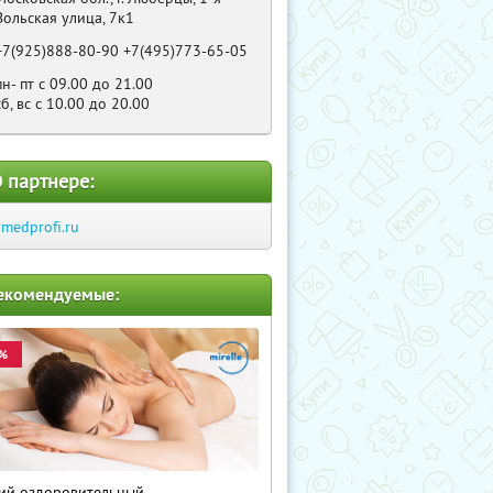
Вольская улица, 7к1
+7(925)888-80-90 +7(495)773-65-05
пн- пт с 09.00 до 21.00
сб, вс с 10.00 до 20.00
 партнере:
imedprofi.ru
екомендуемые:
%
й оздоровительный,