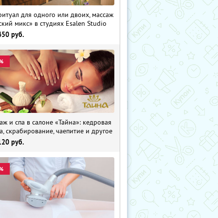
ритуал для одного или двоих, массаж
ский микс» в студиях Esalen Studio
450
руб.
%
аж и спа в салоне «Тайна»: кедровая
а, скрабирование, чаепитие и другое
120
руб.
%