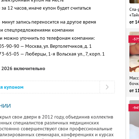
за 12 часов, иначе купон будет считаться
Спа-
«Тай
 минут запись переносится на другое время
от
1
ими спецпредложениями компании
 можно уточнить по телефонам компании:
-57
05-90-90 — Москва, ул. Вертолетчиков, д. 1
73-65-05 — Люберцы, 1-я Вольская ул., 7, корп. 1
я 2026 включительно
Масс
бочк
ся купоном
от
1
НИИ
-94
крыл свои двери в 2012 году, объединив коллектив
нных специалистов различных медицинских
постоянно совершенствуют свои профессиональные
иализированных семинарах, конференциях и курсах