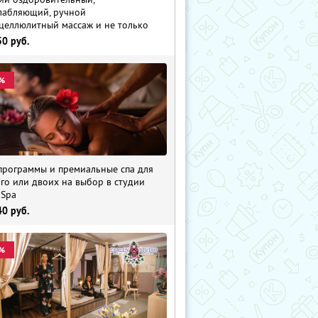
лабляющий, ручной
целлюлитный массаж и не только
50
руб.
%
программы и премиальные спа для
го или двоих на выбор в студии
 Spa
40
руб.
%