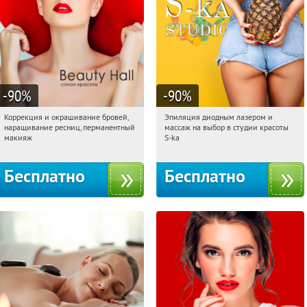
-90
%
-90
%
Коррекция и окрашивание бровей,
Эпиляция диодным лазером и
07:29:12
Получили:
6
07:29:12
Получили:
22
наращивание ресниц, перманентный
массаж на выбор в студии красоты
Нахимовский проспект
Таганская
макияж
S-ka
Бесплатно
Бесплатно