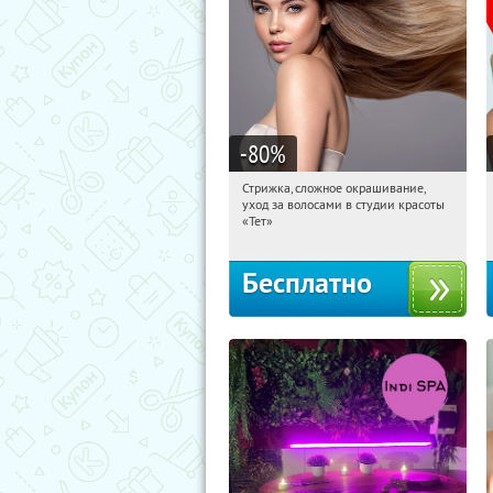
-80
%
Стрижка, сложное окрашивание,
07:29:12
Получили:
1
уход за волосами в студии красоты
Чистые пруды
«Тет»
Бесплатно