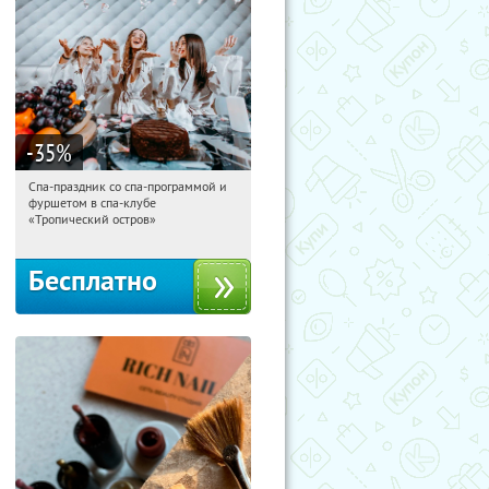
-35
%
Спа-праздник со спа-программой и
07:29:12
Получили:
5
фуршетом в спа-клубе
Улица 1905 года
«Тропический остров»
Бесплатно