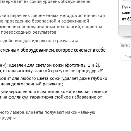
дтверждает высокий уровень обслуживания
Ручн
кави
рокий перечень современных методов эстетической
от
6
ие проведению безопасной и эффективной
рименению инновационных технологий, пациенты
 превосходных результатов.
здействие для идеального результата
Теги:
еменным оборудованием, которое сочетает в себе
Лаз
м): идеален для светлой кожи (фототипы 1 и 2),
, оставляя кожу гладкой сразу после процедуры%
ходит для любого цвета кожи, удаляет даже глубоко
ивая долгосрочный результат;
 универсален для всех типов кожи, включая темные
т на фолликул, гарантируя стойкое избавление от
ного лазера, клиенты получают максимальную
оцедуры.