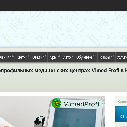
127
54
20
16
8
47
28
ечения
Дети
Отели
Туры
Авто
Обучение
Товары
Услуг
опрофильных медицинских центрах Vimed Profi в 
Купил
от
Цена