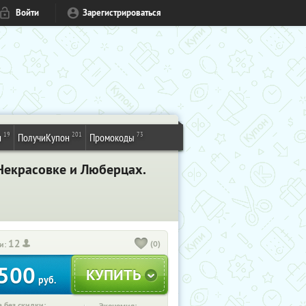
Войти
Зарегистрироваться
19
201
73
и
ПолучиКупон
Промокоды
Некрасовке и Люберцах.
12
(0)
и:
500
руб.
 без скидки: