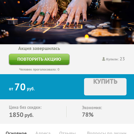
Акция завершилась
23
ПОВТОРИТЬ АКЦИЮ
Купили:
Человек проголосовало: 0
КУПИТЬ
70
от
руб.
Цена без скидки:
Экономия:
1850
78%
руб.
Основное
Адреса
Отзывы
Вопросы по акции