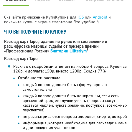
Скачайте приложение КупиКупона для
IOS
или
Android
и
покажите купон с экрана смартфона. Это удобно :)
ЧТО ВЫ ПОЛУЧИТЕ ПО КУПОНУ
Расклад карт Таро, гадание на рунах или составление и
расшифровка матрицы судьбы от призера премии
«Профессионал России»
Виктории Liliteriym
*
Расклад карт Таро
Расклад с подробным ответом на любые 4 вопроса. Купон за
126р. и доплата: 150р. вместо 1200р. Скидка 77%
Особенности расклада:
каждый вопрос должен быть сформулирован
самостоятельно
каждый вопрос должен быть конкретным, если есть
временной срок, его лучше учесть (вопросы могут
касаться мыслей, чувств, желаний, поступков, возможных
перспектив)
не рассматриваются вопросы здоровья, смерти, лотерей
информация, которая необходима для расклада: имена
и дни рождения участников