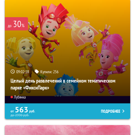
30
%
до
09:02:16
Купили:
256
Целый день развлечений в семейном тематическом
парке «ФиксиПарк»
Лубянка
563
ПОДРОБНЕЕ
от
руб.
до
2990
руб.