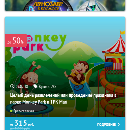
50
%
до
09:02:16
Купили:
287
Целый день развлечений или проведение праздника в
парке Monkey Park в ТРК Mari
Братиславская
315
ПОДРОБНЕЕ
от
руб.
до
16500
руб.