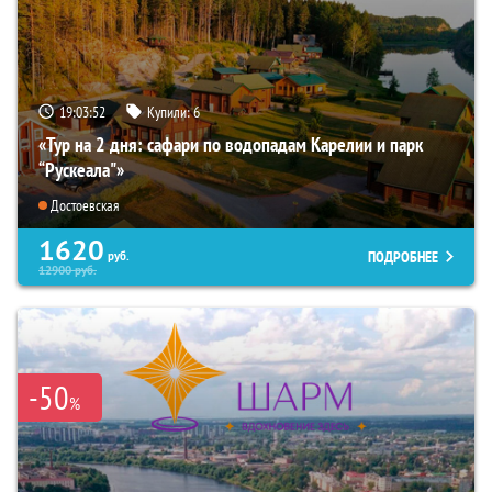
19:03:51
Купили:
6
«Тур на 2 дня: сафари по водопадам Карелии и парк
“Рускеала"»
Достоевская
1620
ПОДРОБНЕЕ
руб.
12900
руб.
-50
%