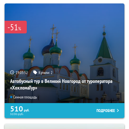
-51
%
19:03:51
Купили:
2
Автобусный тур в Великий Новгород от туроператора
«ХохломаТур»
Сенная площадь
510
ПОДРОБНЕЕ
руб.
5190
руб.