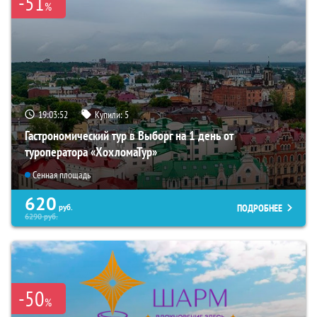
-51
%
19:03:51
Купили:
5
Гастрономический тур в Выборг на 1 день от
туроператора «ХохломаТур»
Сенная площадь
620
ПОДРОБНЕЕ
руб.
6290
руб.
-50
%