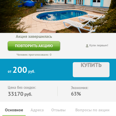
Акция завершилась
ПОВТОРИТЬ АКЦИЮ
Купи первым!
Человек проголосовало: 0
КУПИТЬ
200
от
руб.
Цена без скидки:
Экономия:
33170
63%
руб.
Основное
Адреса
Отзывы
Вопросы по акции