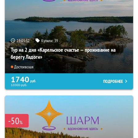
19:03:51
Купили:
39
Тур на 2 дня «Карельское счастье — проживание на
берегу Ладоги»
Достоевская
1740
ПОДРОБНЕЕ
руб.
13900
руб.
-50
%