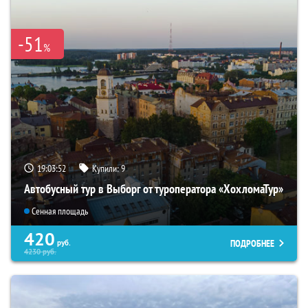
-51
%
19:03:51
Купили:
9
Автобусный тур в Выборг от туроператора «ХохломаТур»
Сенная площадь
420
ПОДРОБНЕЕ
руб.
4230
руб.