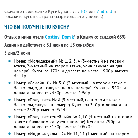
Скачайте приложение КупиКупона для
IOS
или
Android
и
покажите купон с экрана смартфона. Это удобно :)
ЧТО ВЫ ПОЛУЧИТЕ ПО КУПОНУ
Отдых в мини-отеле
Gostinyi Domik
* в Крыму
со скидкой 63%
Акция не действует с 31 июня по 15 сентября
3 дня/2 ночи
Номер «Молодежный» № 1, 2, 3, 4 (3-местный на первом
этаже, 2-местный на втором этаже, один санузел на два
номера). Купон за 470р. и доплата на месте: 1900р. вместо
6414р.
Номер «Семейный» № 5, 6 (3-местный, на втором этаже с
балконом, один санузел на два номера). Купон за 590р. и
доплата на месте: 2350р. вместо 7950р.
Номер «Полулюкс» № 8 (3-местный, на втором этаже с
балконом, санузел в номере). Купон за 710р. и доплата на
месте: 2820р. вместо 9544р.
Номер «Полулюкс семейный» № 9, 10 (4-местный, на втором
этаже с балконом, санузел в номере). Купон за 790р. и
доплата на месте: 3150р. вместо 10670р.
Номер «Индивидуальный» № 11, 14 (1-местный, на втором