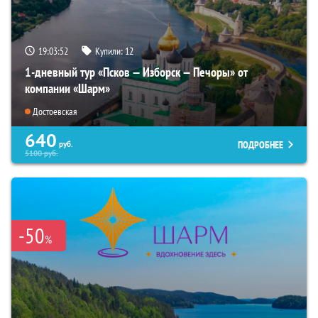
19:03:51
Купили:
12
1-дневный тур «Псков — Изборск — Печоры» от
компании «Шарм»
Достоевская
640
ПОДРОБНЕЕ
руб.
5100
руб.
-50
%