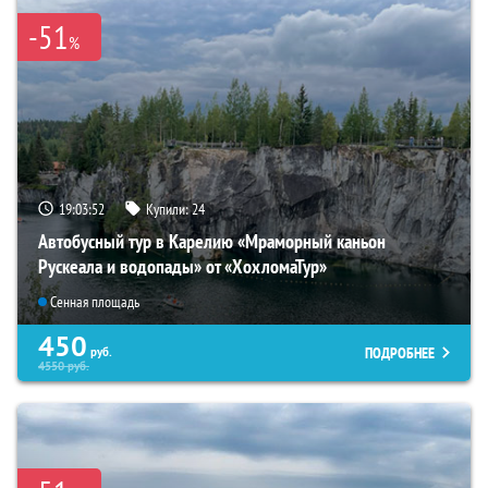
-51
%
19:03:51
Купили:
24
Автобусный тур в Карелию «Мраморный каньон
Рускеала и водопады» от «ХохломаТур»
Сенная площадь
450
ПОДРОБНЕЕ
руб.
4550
руб.