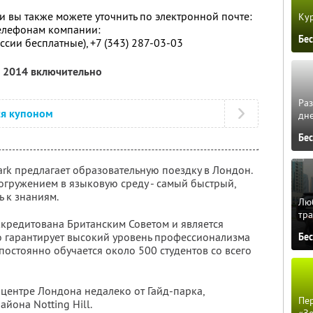
вы также можете уточнить по электронной почте:
Кур
елефонам компании:
Бе
ссии бесплатные), +7 (343) 287-03-03
а 2014 включительно
Ра
ся купоном
дне
Бе
k предлагает образовательную поездку в Лондон.
огружением в языковую среду - самый быстрый,
 к знаниям.
Люб
тра
ккредитована Британским Советом и является
то гарантирует высокий уровень профессионализма
Бе
 постоянно обучается около 500 студентов со всего
 центре Лондона недалеко от Гайд-парка,
Пер
йона Notting Hill.
«З