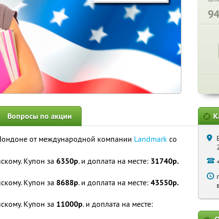
9
Вопросы по акции
К
 Лондоне от международной компании
Landmark
со
скому. Купон за
6350р
. и доплата на месте:
31740р.
скому. Купон за
8688р
. и доплата на месте:
43550р.
скому. Купон за
11000р
. и доплата на месте: