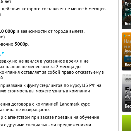
18 лет
Бро
 действия которого составляет не менее 6 месяцев
ино
и
Пу
Бе
10 000р
. в зависимости от города вылета,
но)
ровочно
5000р
.
Бе
:
шк
ездку, но не явился в указанное время и не
Бе
х планов не менее чем за 2 месяца до
омпания оставляет за собой право отказать ему в
ой
привязана к фунту стерлингов по курсу ЦБ РФ на
ную стоимость вы можете узнать в компании
Ра
«Э
ючения договора с компанией Landmark курс
Бе
разница не возвращается
р с агентством при заказе поездки на обучение
тся с другими специальными предложениями