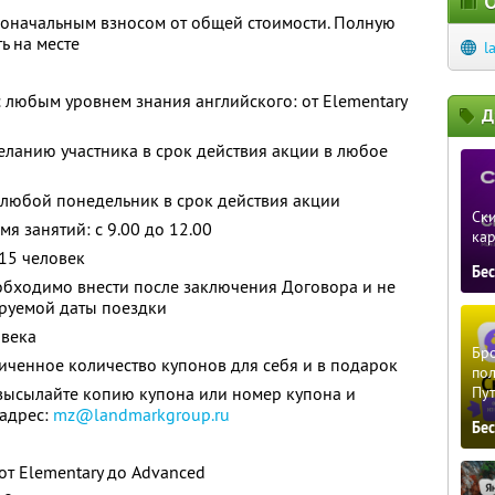
О
воначальным взносом от общей стоимости. Полную
ь на месте
l
 любым уровнем знания английского: от Elemеntary
Д
ланию участника в срок действия акции в любое
 любой понедельник в срок действия акции
Ски
емя занятий: с 9.00 до 12.00
ка
 15 человек
Бе
обходимо внести после заключения Договора и не
ируемой даты поездки
овека
Бро
ченное количество купонов для себя и в подарок
пол
 высылайте копию купона или номер купона и
Пу
 адрес:
mz@landmarkgroup.ru
Бе
от Elementary до Advanced