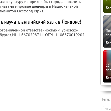
я в культуру, историю и быт города: посетить
и глазами мировые шедевры в Национальной
Бе
аменитой Оксфорд стрит.
ь изучать английский язык в Лондоне!
 ограниченной ответственностью «Туристско-
Пит
урга»,
ИНН 6670298714
, ОГРН 1106670019202
пра
Бе
25 
по
Бе
Теги:
Язы