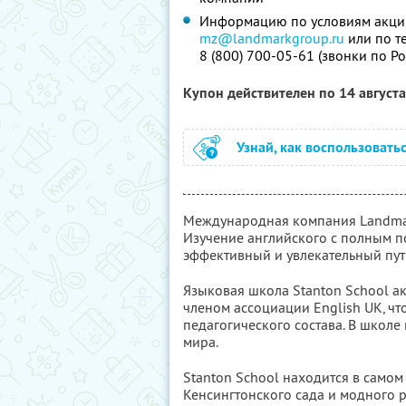
Информацию по условиям акции 
mz@landmarkgroup.ru
или по т
8 (800) 700-05-61 (звонки по Ро
Купон действителен по 14 август
Узнай, как воспользовать
Международная компания Landmar
Изучение английского с полным п
эффективный и увлекательный путь
Языковая школа Stanton School а
членом ассоциации English UK, ч
педагогического состава. В школе
мира.
Stanton School находится в самом
Кенсингтонского сада и модного ра