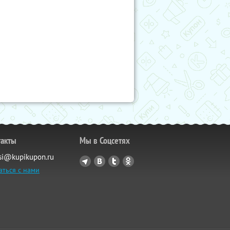
такты
Мы в Соцсетях
si@kupikupon.ru
аться с нами