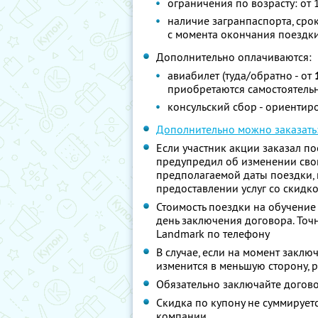
ограничения по возрасту: от 
наличие загранпаспорта, срок
с момента окончания поездк
Дополнительно оплачиваются:
авиабилет (туда/обратно - от
приобретаются самостоятель
консульский сбор - ориенти
Дополнительно можно заказать
Если участник акции заказал по
предупредил об изменении свои
предполагаемой даты поездки, к
предоставлении услуг со скидк
Стоимость поездки на обучение 
день заключения договора. Точ
Landmark по телефону
В случае, если на момент закл
изменится в меньшую сторону, 
Обязательно заключайте догово
Скидка по купону не суммируе
компании