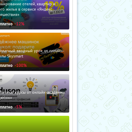
нирование отелей, квартир и
го жилья в сервисе «Яндекс
тешествия»
сплатно
-12%
сплатный вводный урок от онлайн-
олы Skysmart
сплатно
-100%
зличные курсы от онлайн-академии
дюсон»
сплатно
-5%