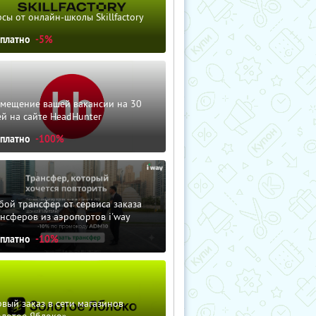
сы от онлайн-школы Skillfactory
сплатно
-5%
змещение вашей вакансии на 30
й на сайте HeadHunter
сплатно
-100%
ой трансфер от сервиса заказа
нсферов из аэропортов i'way
сплатно
-10%
вый заказ в сети магазинов
олотое Яблоко»