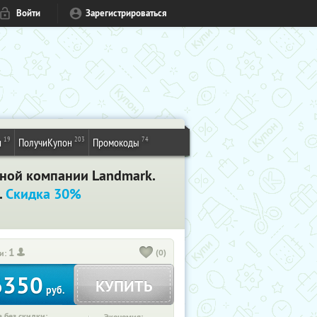
Войти
Зарегистрироваться
19
203
74
и
ПолучиКупон
Промокоды
дной компании Landmark.
.
Скидка 30%
1
(0)
и:
6350
КУПИТЬ
руб.
 без скидки: