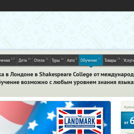
127
54
21
16
8
47
29
ечения
Дети
Отели
Туры
Авто
Обучение
Товары
Услуг
а в Лондоне в Shakespeare College от междунаро
 Обучение возможно с любым уровнем знания языка
Купил
от
Цена