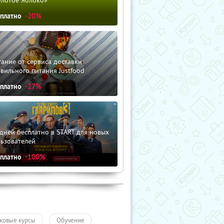
сплатно
-20%
ание от сервиса доставки
вильного питания Justfood
сплатно
-27%
дней бесплатно в START для новых
льзователей
сплатно
-100%
ковые курсы
Обучение