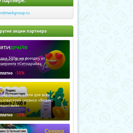
 партнере:
andmarkgroup.ru
ругие акции партнера
дка 300р. на поездку от
ршеринга «Ситидрайв»
сплатно
-50%
нирование отеля для всех
ьзователей сервиса «Яндекс
тешествия»
сплатно
-10%