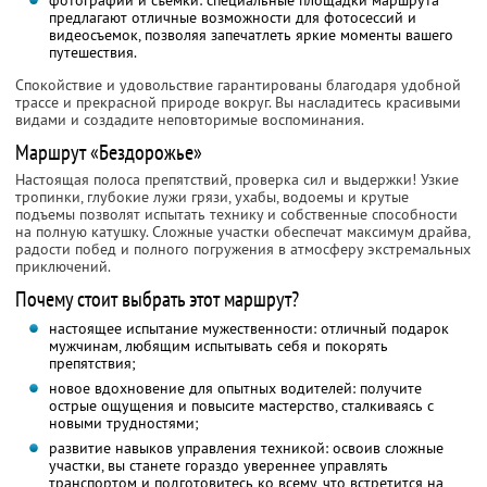
фотографии и съемки: специальные площадки маршрута
предлагают отличные возможности для фотосессий и
видеосъемок, позволяя запечатлеть яркие моменты вашего
путешествия.
Спокойствие и удовольствие гарантированы благодаря удобной
трассе и прекрасной природе вокруг. Вы насладитесь красивыми
видами и создадите неповторимые воспоминания.
Маршрут «Бездорожье»
Настоящая полоса препятствий, проверка сил и выдержки! Узкие
тропинки, глубокие лужи грязи, ухабы, водоемы и крутые
подъемы позволят испытать технику и собственные способности
на полную катушку. Сложные участки обеспечат максимум драйва,
радости побед и полного погружения в атмосферу экстремальных
приключений.
Почему стоит выбрать этот маршрут?
настоящее испытание мужественности: отличный подарок
мужчинам, любящим испытывать себя и покорять
препятствия;
новое вдохновение для опытных водителей: получите
острые ощущения и повысите мастерство, сталкиваясь с
новыми трудностями;
развитие навыков управления техникой: освоив сложные
участки, вы станете гораздо увереннее управлять
транспортом и подготовитесь ко всему, что встретится на