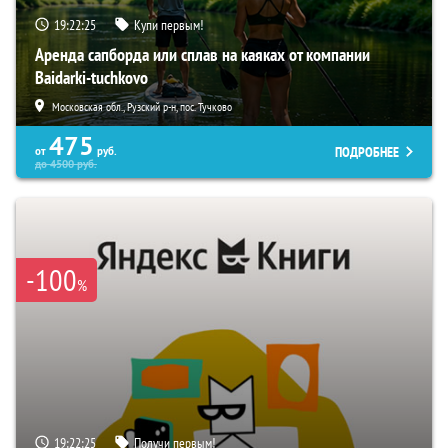
19:22:24
Купи первым!
Аренда сапборда или сплав на каяках от компании
Baidarki-tuchkovo
Московская обл., Рузский р-н, пос. Тучково
475
ПОДРОБНЕЕ
от
руб.
до
4500
руб.
-100
%
19:22:24
Получи первым!