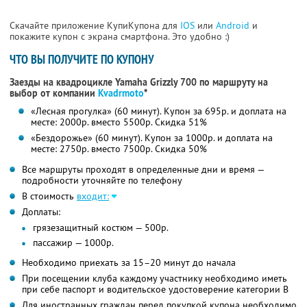
Скачайте приложение КупиКупона для
IOS
или
Android
и
покажите купон с экрана смартфона. Это удобно :)
ЧТО ВЫ ПОЛУЧИТЕ ПО КУПОНУ
Заезды на квадроцикле Yamaha Grizzly 700 по маршруту на
выбор от компании
Kvadrmoto
*
«Лесная прогулка» (60 минут). Купон за 695р. и доплата на
месте: 2000р. вместо 5500р. Скидка 51%
«Бездорожье» (60 минут). Купон за 1000р. и доплата на
месте: 2750р. вместо 7500р. Скидка 50%
Все маршруты проходят в определенные дни и время —
подробности уточняйте по телефону
В стоимость
входит:
Доплаты:
грязезащитный костюм — 500р.
пассажир — 1000р.
Необходимо приехать за 15–20 минут до начала
При посещении клуба каждому участнику необходимо иметь
при себе паспорт и водительское удостоверение категории В
Для иностранных граждан перед покупкой купона необходимо