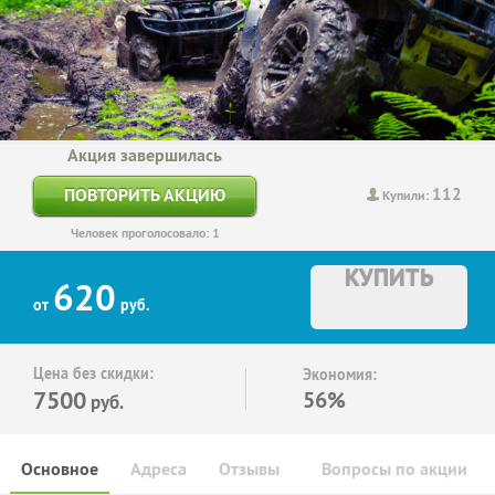
Акция завершилась
112
ПОВТОРИТЬ АКЦИЮ
Купили:
Человек проголосовало: 1
КУПИТЬ
620
от
руб.
Цена без скидки:
Экономия:
7500
56%
руб.
Основное
Адреса
Отзывы
Вопросы по акции