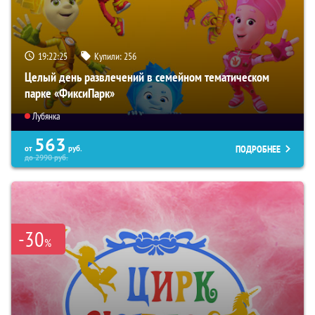
19:22:24
Купили:
256
Целый день развлечений в семейном тематическом
парке «ФиксиПарк»
Лубянка
563
ПОДРОБНЕЕ
от
руб.
до
2990
руб.
-30
%