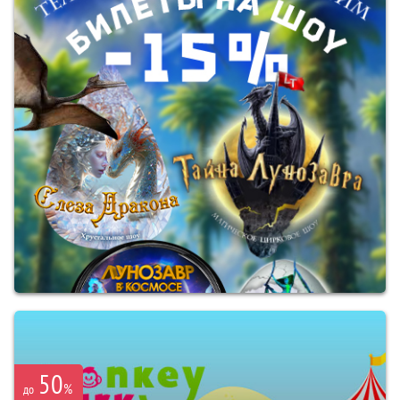
50
%
до