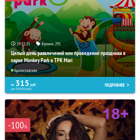
19:22:24
Купили:
291
Целый день развлечений или проведение праздника в
парке Monkey Park в ТРК Mari
Братиславская
315
ПОДРОБНЕЕ
от
руб.
до
16500
руб.
-100
%