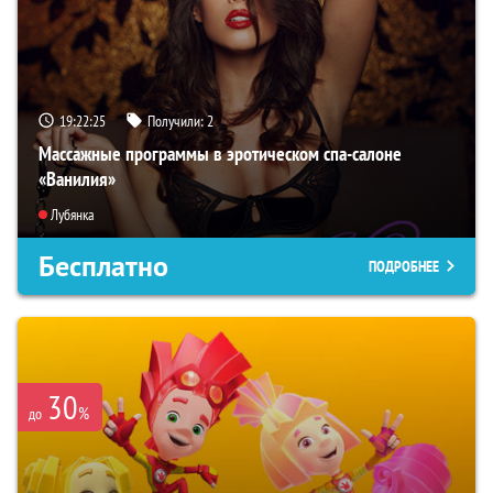
19:22:24
Получили:
2
Массажные программы в эротическом спа-салоне
«Ванилия»
Лубянка
Бесплатно
ПОДРОБНЕЕ
30
%
до