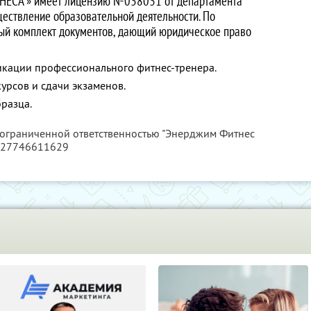
ТНЕСА
» имеет лицензию №038031 от департамента
ествление образовательной деятельности. По
ный комплект документов, дающий юридическое право
кации профессионального фитнес-тренера.
урсов и сдачи экзаменов.
разца.
с ограниченной ответственностью "Энерджим Фитнес
127746611629