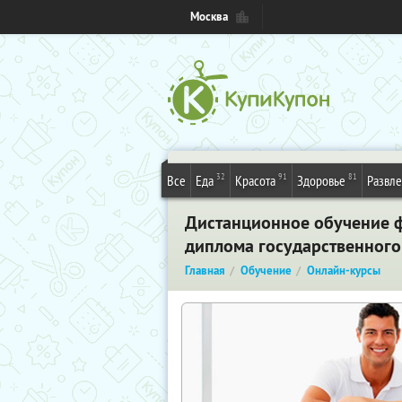
Москва
32
91
81
Все
Еда
Красота
Здоровье
Развл
Дистанционное обучение 
диплома государственного
Главная
Обучение
Онлайн-курсы