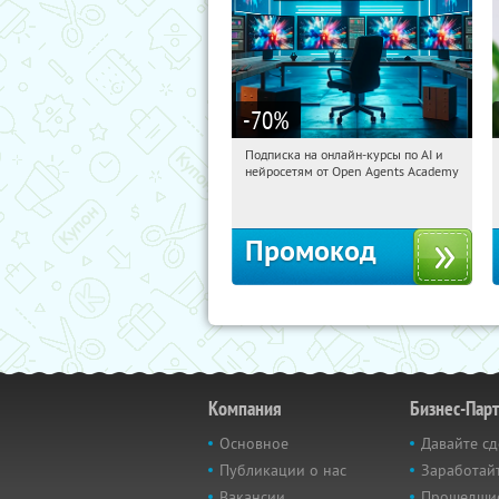
-70
%
Подписка на онлайн-курсы по AI и
21:30:24
Получили:
18
нейросетям от Open Agents Academy
Россия
Промокод
Компания
Бизнес-Пар
Основное
Давайте сд
Публикации о нас
Заработайт
Вакансии
Прошедши