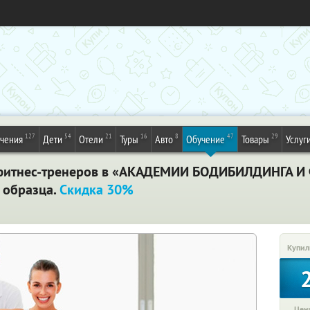
127
54
21
16
8
47
29
ечения
Дети
Отели
Туры
Авто
Обучение
Товары
Услуг
фитнес-тренеров в «АКАДЕМИИ БОДИБИЛДИНГА И 
 образца.
Скидка 30%
Купил
Цена