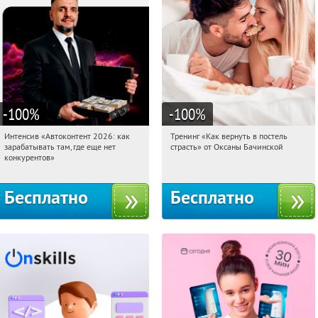
-100
%
-100
%
Интенсив «Автоконтент 2026: как
Тренинг «Как вернуть в постель
21:30:24
Получили:
4
21:30:24
Получили:
16
зарабатывать там, где еще нет
страсть» от Оксаны Бачинской
Россия
Россия
конкурентов»
Бесплатно
Бесплатно