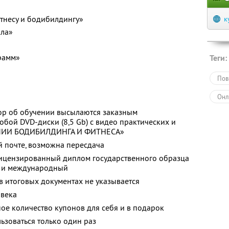
тнесу и бодибилдингу»
к
ала»
рамм»
Теги:
Пов
Онл
ор об обучении высылаются заказным
обой DVD-диски (8,5 Gb) с видео практических и
ЕМИИ БОДИБИЛДИНГА И ФИТНЕСА»
й почте, возможна пересдача
лицензированный диплом государственного образца
й и международный
в итоговых документах не указывается
овека
ое количество купонов для себя и в подарок
зоваться только один раз