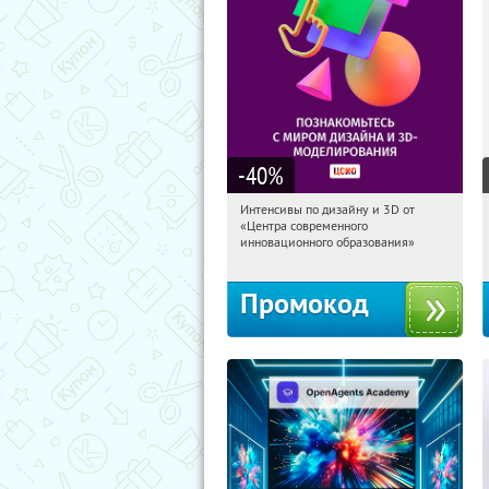
-40
%
Интенсивы по дизайну и 3D от
21:30:24
Получили:
6
«Центра современного
Семёновская
инновационного образования»
Промокод