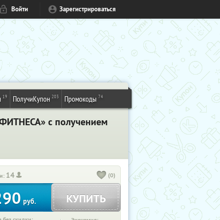
Войти
Зарегистрироваться
19
203
74
и
ПолучиКупон
Промокоды
ФИТНЕСА» с получением
14
(0)
и:
290
КУПИТЬ
руб.
 без скидки: