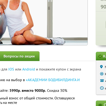
9
Вопросы по акции
К
а для
IOS
или
Android
и покажите купон с экрана
нию на выбор в
«АКАДЕМИИ БОДИБИЛДИНГА И
сайте:
5990р. вместо 9000р.
Скидка 30%
ный взнос от общей стоимости. Оставшуюся
ь на месте
О