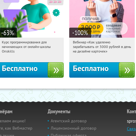
-63
%
-100
%
Курс программирования для
Вебинар «Как удаленно
21:30:24
Получили:
4
21:30:24
Получили:
48
начинающих от онлайн-школы
зарабатывать от 3000 рублей в день
Россия
Россия
Onskills
на дизайне карточек»
Бесплатно
Бесплатно
тнёрам
Документы
Кон
елаем акцию!
Агентский договор
spro
е, как Вебмастер
Лицензионный договор
Связ
е акции
Публичная оферта