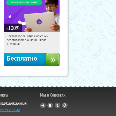
-100
%
Бесплатное занятие с опытным
21:30:24
Получили:
2
репетитором в онлайн-школе
Москва, Россия
«Тетрика»
Бесплатно
такты
Мы в Соцсетях
si@kupikupon.ru
аться с нами