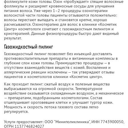
фолликулите кожи головы. Озон «пробуждает» спящие волосяные
фолликулы и расширяет кровеносные сосуды для улучшения
питания волоса. Уже через 1–2 процедуры озонотерапии
волосистой части головы пациенты отзываются положительно:
волосы перестают выпадать и становятся крепче, хорошо
расчесываются. Озонотерапию для волос в клинике «Косметик
Центр» косметологи сочетают с газожидкостным пилингом и
криотерапией. Данные физиопроцедуры быстро дают видимый
результат.
Газожидкостный пилинг
Газожидкостный пилинг позволяет без инъекций доставлять
противовоспалительные препараты и витаминные комплексы в
глубокие слои кожи головы. Преимущество процедуры — в
отсутствии взаимодействия веществ с кожей. Воспаления и
аллергические реакции исключены — так утверждают отзывы
пациентов и косметологов клиники «Косметик центр».
Как проходит пилинг: сжатый воздух и полезные вещества
выбрасываются на огромной скорости. Температурное
воздействие оказывается охлажденным воздухом, а механическое
— препаратами, подобранными косметологами. Состав
отшелушивает ороговевшие клетки и улучшает тургор кожи.
Мощность и скорость потока газового состава легко
регулируется.
Услуги предоставляет: ООО “Миниполиклиника”,
ИНН 7743900050
,
ОГРН 1137746824027