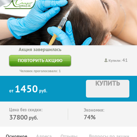
Акция завершилась
41
ПОВТОРИТЬ АКЦИЮ
Купили:
Человек проголосовало: 1
КУПИТЬ
1450
от
руб.
Цена без скидки:
Экономия:
37800
74%
руб.
Основное
Адреса
Отзывы
Вопросы по акции