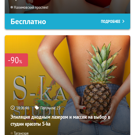
Нахимовский проспект
Бесплатно
ПОДРОБНЕЕ
-90
%
18:06:45
Получили:
23
Эпиляция диодным лазером и массаж на выбор в
студии красоты S-ka
Таганская