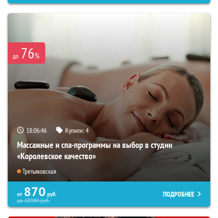
76
%
до
18:06:45
Купили:
4
Массажные и спа-программы на выбор в студии
«Королевское качество»
Третьяковская
870
ПОДРОБНЕЕ
от
руб.
до
18900
руб.