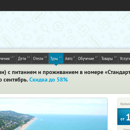
127
54
20
16
8
47
29
ечения
Дети
Отели
Туры
Авто
Обучение
Товары
Услуг
чи) с питанием и проживанием в номере «Стандар
о сентябрь.
Скидка до 58%
Купил
от
Цена