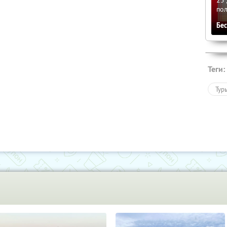
по
Бе
Теги:
Тур