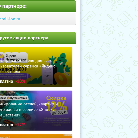
 партнере:
orall-loo.ru
ругие акции партнера
нирование отеля для всех
ьзователей сервиса «Яндекс
тешествия»
сплатно
-10%
нирование отелей, квартир и
го жилья в сервисе «Яндекс
тешествия»
сплатно
-12%