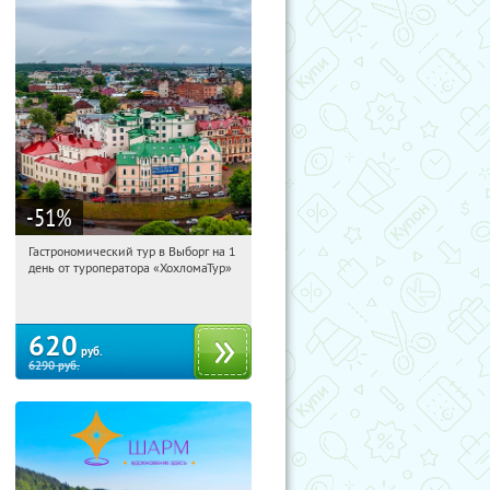
-51
%
Гастрономический тур в Выборг на 1
21:46:29
Купили:
5
день от туроператора «ХохломаТур»
Сенная площадь
620
руб.
6290
руб.