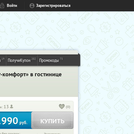
Войти
Зарегистрироваться
19
202
73
и
ПолучиКупон
Промокоды
т-комфорт» в гостинице
13
(0)
и:
1990
КУПИТЬ
руб.
 без скидки: