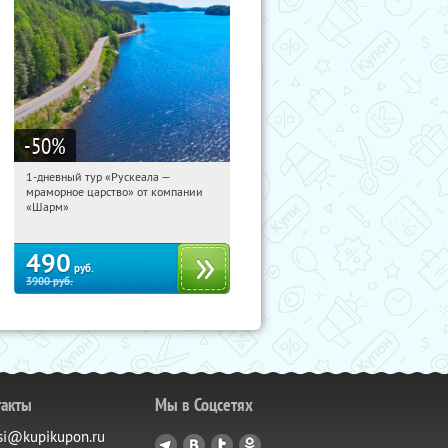
-50
%
1-дневный тур «Рускеала —
21:46:29
Купили:
48
мраморное царство» от компании
Достоевская
«Шарм»
490
руб.
3900
руб.
такты
Мы в Соцсетях
si@kupikupon.ru