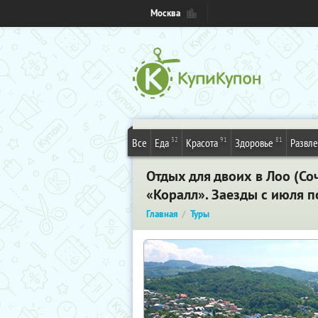
Москва
32
91
81
Все
Еда
Красота
Здоровье
Развл
Отдых для двоих в Лоо (Со
«Коралл». Заезды с июля п
Главная
Туры