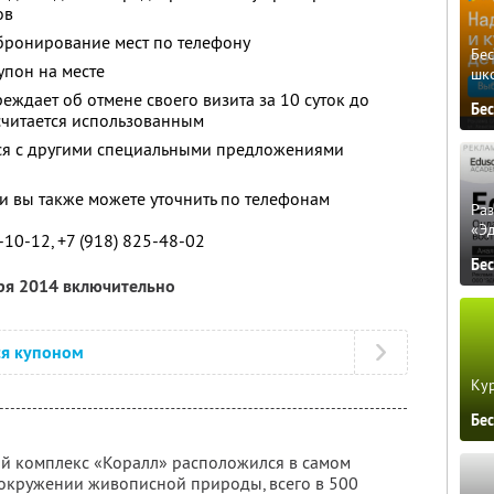
ов
ронирование мест по телефону
Бе
упон на месте
шк
еждает об отмене своего визита за 10 суток до
Бе
считается использованным
тся с другими специальными предложениями
 вы также можете уточнить по телефонам
Ра
«Э
0-10-12, +7 (918) 825-48-02
Бе
бря 2014 включительно
ся купоном
Кур
Бе
й комплекс «Коралл» расположился в самом
 окружении живописной природы, всего в 500