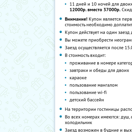
11 дней и 10 ночей для двоих
12000р. вместо 37000р.
Скид
Внимание!
Купон является пер
стоимость необходимо доплатит
Купон действует на один заезд 
Вы можете приобрести неограни
Заезд осуществляется после 15.0
В стоимость входит:
проживание в номере катего
завтраки и обеды для двоих
караоке
пользование мангалом
пользование wi-fi
детский бассейн
На территории гостиницы распо
Во всех номерах имеются: душ, с
холодильник
Заезд возможен в будние и вы