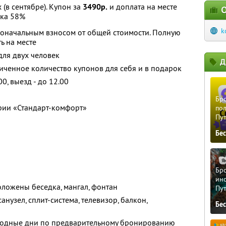
 (в сентябре). Купон за
3490р.
и доплата на месте
О
ка 58%
k
воначальным взносом от общей стоимости. Полную
ь на месте
для двух человек
Д
ченное количество купонов для себя и в подарок
0, выезд - до 12.00
Бро
рии «Стандарт-комфорт»
пол
Пу
Бе
Бро
ино
ложены беседка, мангал, фонтан
Пу
анузел, сплит-система, телевизор, балкон,
Бе
ходные дни по предварительному бронированию