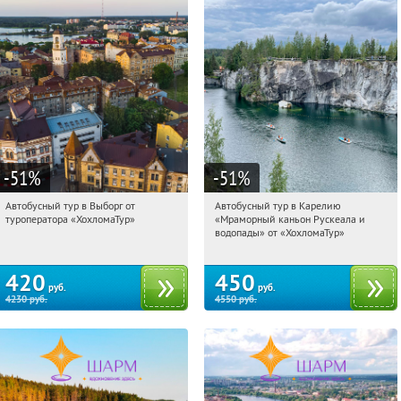
-51
%
-51
%
Автобусный тур в Выборг от
Автобусный тур в Карелию
21:46:29
Купили:
9
21:46:29
Купили:
24
туроператора «ХохломаТур»
«Мраморный каньон Рускеала и
Сенная площадь
Сенная площадь
водопады» от «ХохломаТур»
420
450
руб.
руб.
4230
руб.
4550
руб.