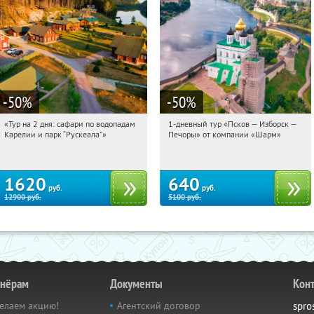
-50
%
-50
%
«Тур на 2 дня: сафари по водопадам
1-дневный тур «Псков — Изборск —
21:46:29
Купили:
6
21:46:29
Купили:
12
Карелии и парк “Рускеала"»
Печоры» от компании «Шарм»
Достоевская
Достоевская
1620
640
руб.
руб.
12900
руб.
5100
руб.
тнёрам
Документы
Кон
елаем акцию!
Агентский договор
spro