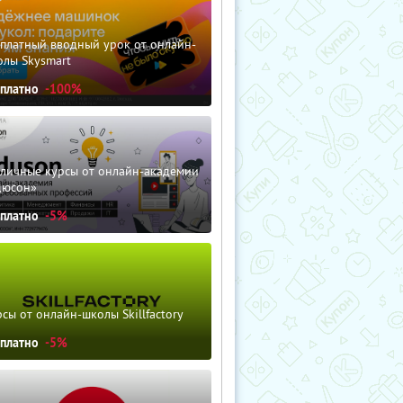
сплатный вводный урок от онлайн-
олы Skysmart
сплатно
-100%
зличные курсы от онлайн-академии
дюсон»
сплатно
-5%
сы от онлайн-школы Skillfactory
сплатно
-5%