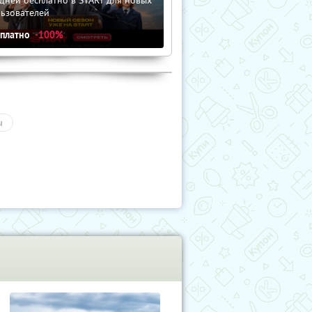
льзователей
сплатно
-100%
ы