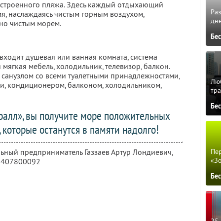
устроенного пляжа. Здесь каждый отдыхающий
Ра
я, наслаждаясь чистым горным воздухом,
дне
но чистым морем.
Бе
входит душевая или ванная комната, система
ягкая мебель, холодильник, телевизор, балкон.
санузлом со всеми туалетными принадлежностями,
Люб
и, кондиционером, балконом, холодильником,
тра
Бе
ралл», вы получите море положительных
 которые останутся в памяти надолго!
Пер
льный предприниматель Газзаев Артур Лондиевич,
«З
0407800092
Бе
25 