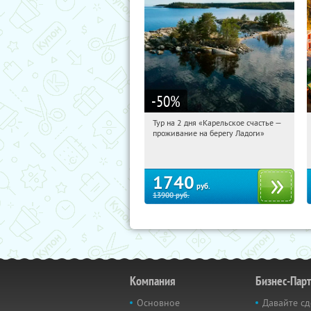
-50
%
Тур на 2 дня «Карельское счастье —
21:46:29
Купили:
39
проживание на берегу Ладоги»
Достоевская
1740
руб.
13900
руб.
Компания
Бизнес-Пар
Основное
Давайте сд