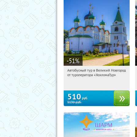
-51
%
Автобусный тур в Великий Новгород
21:46:29
Купили:
2
от туроператора «ХохломаТур»
Сенная площадь
510
руб.
5190
руб.