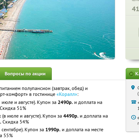
4
Вопросы по акции
К
 питанием полупансион (завтрак, обед) и
рт-комфорт» в гостинице
«Коралл»
:
 июле и августе). Купон за
2490р.
и доплата на
Скидка 51%
(в июле и августе). Купон за
4490р.
и доплата на
.
Скидка 54%
 сентябре). Купон за
1990р.
и доплата на месте
а 55%