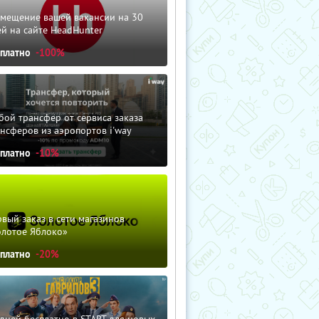
змещение вашей вакансии на 30
й на сайте HeadHunter
сплатно
-100%
ой трансфер от сервиса заказа
нсферов из аэропортов i'way
сплатно
-10%
вый заказ в сети магазинов
олотое Яблоко»
сплатно
-20%
дней бесплатно в START для новых