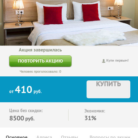
Акция завершилась
ПОВТОРИТЬ АКЦИЮ
Купи первым!
Человек проголосовало: 0
КУПИТЬ
410
от
руб.
Цена без скидки:
Экономия:
8500
31%
руб.
Основное
Адреса
Отзывы
Вопросы по акции