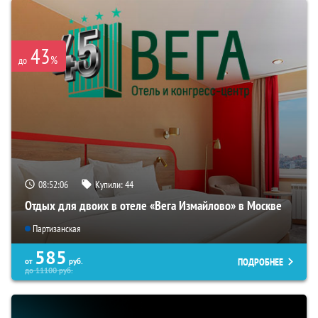
43
%
до
08:52:05
Купили:
44
Отдых для двоих в отеле «Вега Измайлово» в Москве
Партизанская
585
ПОДРОБНЕЕ
от
руб.
до
11100
руб.