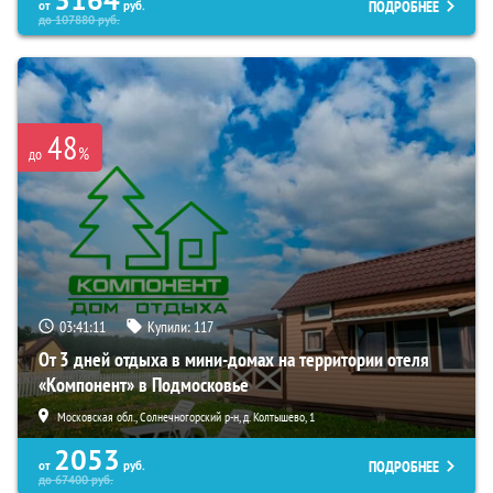
3164
ПОДРОБНЕЕ
от
руб.
до
107880
руб.
48
%
до
03:41:10
Купили:
117
От 3 дней отдыха в мини-домах на территории отеля
«Компонент» в Подмосковье
Московская обл., Солнечногорский р-н, д. Колтышево, 1
2053
ПОДРОБНЕЕ
от
руб.
до
67400
руб.