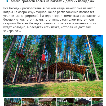
весело провести время на батутах и детских площадках.
Все беседки расположены в лесной чаще, некоторые из них с
видом на озеро Изумрудное. Такое расположение позволяет
уединиться с природой. На территории комплекса расположены
беседки открытого и закрытого типа, с мангалом внутри или
снаружи. Во всех беседках имеется розетка и освещение. Если
будет холодно, в беседках есть печка, которая не даст вам
замерзнуть.