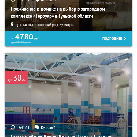
Проживание в домике на выбор в загородном
комплексе «Терруар» в Тульской области
Тульская обл., Ясногорский р-н, с. Кузмищево
4780
ПОДРОБНЕЕ
от
руб.
до
57400
руб.
30
%
до
03:41:10
Купили:
1
Отдых в «Амакс Курорт ‎Красная Пахра»: 3-разовое