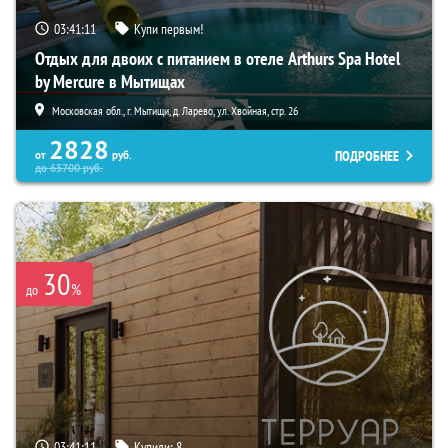
03:41:10
Купи первым!
Отдых для двоих с питанием в отеле Arthurs Spa Hotel
by Mercure в Мытищах
Московская обл., г. Мытищи, д. Ларево, ул. Хвойная, стр. 26
2828
ПОДРОБНЕЕ
от
руб.
до
65700
руб.
30
%
до
03:41:10
Купили:
8