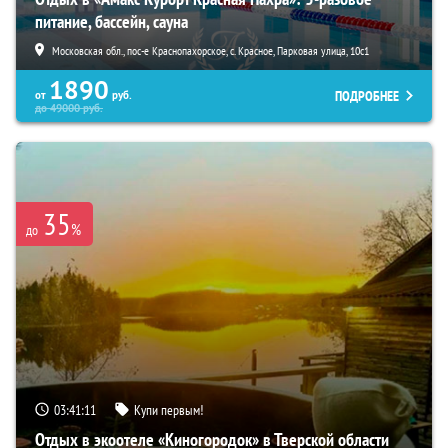
питание, бассейн, сауна
Московская обл., пос-е Краснопахорское, с. Красное, Парковая улица, 10с1
1890
ПОДРОБНЕЕ
от
руб.
до
49000
руб.
35
%
до
03:41:10
Купи первым!
Отдых в экоотеле «Киногородок» в Тверской области