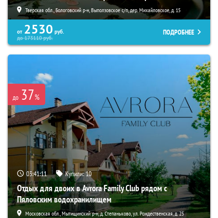
Тверская обл., Бологовский р-н, Выползовское с/п, дер. Михайловское, д. 15
2530
ПОДРОБНЕЕ
от
руб.
до
173110
руб.
37
%
до
03:41:10
Купили:
10
Отдых для двоих в Avrora Family Club рядом с
Пяловским водохранилищем
Московская обл., Мытищинский р-н, д. Степаньково, ул. Рождественская, д. 25