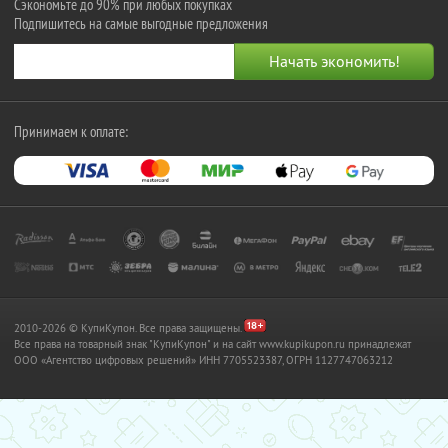
Сэкономьте до 90% при любых покупках
Подпишитесь на самые выгодные предложения
Принимаем к оплате:
2010-2026 © КупиКупон. Все права защищены.
Все права на товарный знак "КупиКупон" и на сайт www.kupikupon.ru принадлежат
OOO «Агентство цифровых решений» ИНН 7705523387, ОГРН 1127747063212