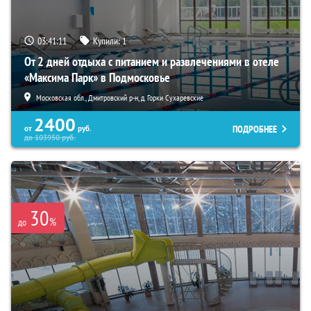
03:41:10
Купили:
1
От 2 дней отдыха с питанием и развлечениями в отеле
«Максима Парк» в Подмосковье
Московская обл., Дмитровский р-н, д. Горки Сухаревские
2400
ПОДРОБНЕЕ
от
руб.
до
103950
руб.
30
%
до