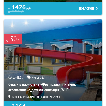
1426
ПОДРОБНЕЕ
от
руб.
до
60600
руб.
30
%
до
03:41:10
Купили:
23
Отдых в парк-отеле «Фестиваль»: питание,
аквакомплекс, детская анимация, Wi-Fi
Рязанская обл., Клепиковский район, пос. Чулис