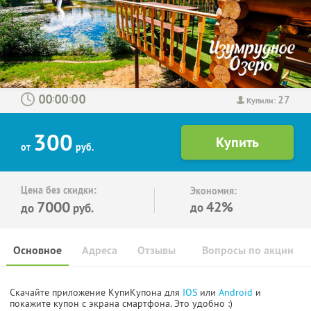
27
:
:
Купили:
300
от
руб.
Цена без скидки:
Экономия:
7000
42%
до
до
руб.
Основное
Адреса
Отзывы
Вопросы по акции
Скачайте приложение КупиКупона для
IOS
или
Android
и
покажите купон с экрана смартфона. Это удобно :)