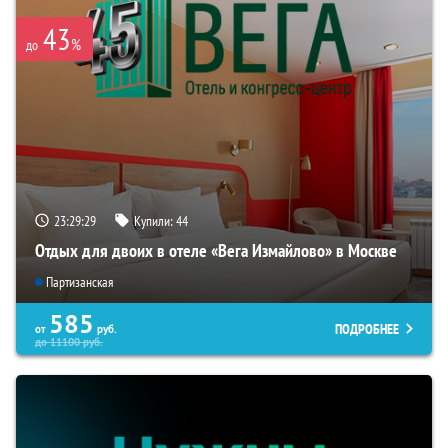
43
%
до
23:29:29
Купили:
44
Отдых для двоих в отеле «Вега Измайлово» в Москве
Партизанская
585
ПОДРОБНЕЕ
от
руб.
до
11100
руб.