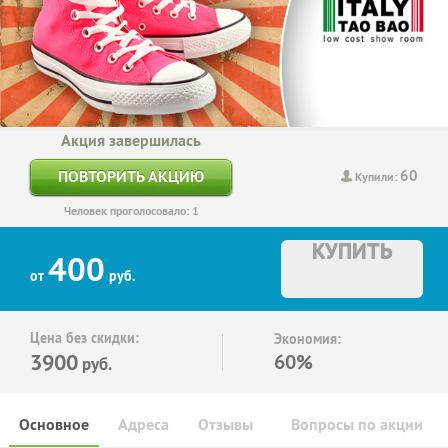
Акция завершилась
60
ПОВТОРИТЬ АКЦИЮ
Купили:
Человек проголосовало: 1
КУПИТЬ
400
от
руб.
Цена без скидки:
Экономия:
3900
60%
руб.
Основное
Адреса
Отзывы
Вопросы по акции