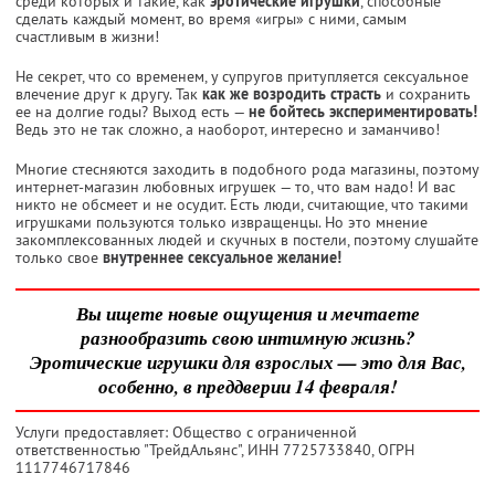
среди которых и такие, как
эротические игрушки
, способные
сделать каждый момент, во время «игры» с ними, самым
счастливым в жизни!
Не секрет, что со временем, у супругов притупляется сексуальное
влечение друг к другу. Так
как же возродить страсть
и сохранить
ее на долгие годы? Выход есть —
не бойтесь экспериментировать!
Ведь это не так сложно, а наоборот, интересно и заманчиво!
Многие стесняются заходить в подобного рода магазины, поэтому
интернет-магазин любовных игрушек — то, что вам надо! И вас
никто не обсмеет и не осудит. Есть люди, считающие, что такими
игрушками пользуются только извращенцы. Но это мнение
закомплексованных людей и скучных в постели, поэтому слушайте
только свое
внутреннее сексуальное желание!
Вы ищете новые ощущения и мечтаете
разнообразить свою интимную жизнь?
Эротические игрушки для взрослых — это для Вас,
особенно, в преддверии 14 февраля!
Услуги предоставляет: Общество с ограниченной
ответственностью "ТрейдАльянс",
ИНН 7725733840
, ОГРН
1117746717846