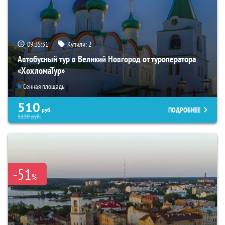
09:35:30
Купили:
2
Автобусный тур в Великий Новгород от туроператора
«ХохломаТур»
Сенная площадь
510
ПОДРОБНЕЕ
руб.
5190
руб.
-51
%