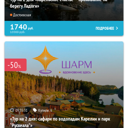
берегу Ладоги»
Достоевская
1740
ПОДРОБНЕЕ
руб.
13900
руб.
-50
%
09:35:30
Купили:
6
«Тур на 2 дня: сафари по водопадам Карелии и парк
“Рускеала"»