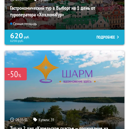
Гастрономический тур в Выборг на 1 день от
туроператора «ХохломаТур»
Сенная площадь
620
ПОДРОБНЕЕ
руб.
6290
руб.
-50
%
09:35:30
Купили:
39
Тур на 2 дня «Карельское счастье — проживание на