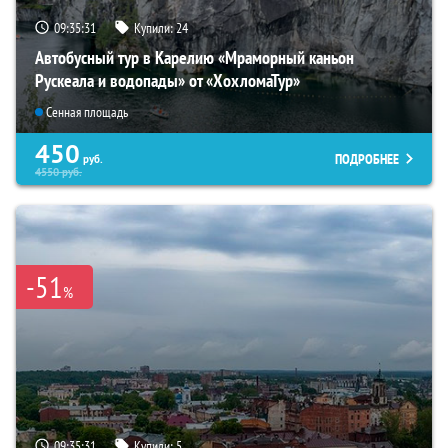
09:35:30
Купили:
24
Автобусный тур в Карелию «Мраморный каньон
Рускеала и водопады» от «ХохломаТур»
Сенная площадь
450
ПОДРОБНЕЕ
руб.
4550
руб.
-51
%
09:35:30
Купили:
5