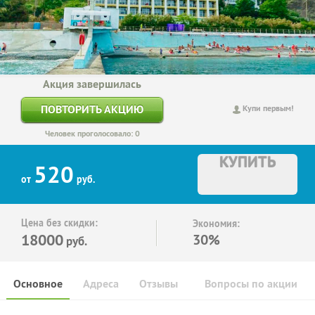
Акция завершилась
ПОВТОРИТЬ АКЦИЮ
Купи первым!
Человек проголосовало: 0
КУПИТЬ
520
от
руб.
Цена без скидки:
Экономия:
18000
30%
руб.
Основное
Адреса
Отзывы
Вопросы по акции