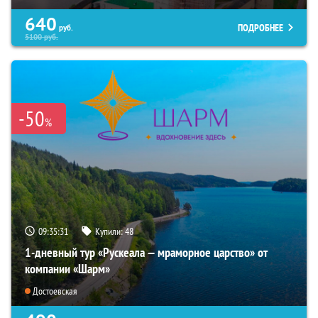
640
ПОДРОБНЕЕ
руб.
5100
руб.
-50
%
09:35:30
Купили:
48
1-дневный тур «Рускеала — мраморное царство» от
компании «Шарм»
Достоевская