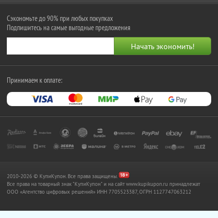
Сэкономьте до 90% при любых покупках
Подпишитесь на самые выгодные предложения
Принимаем к оплате:
2010-2026 © КупиКупон. Все права защищены.
Все права на товарный знак "КупиКупон" и на сайт www.kupikupon.ru принадлежат
OOO «Агентство цифровых решений» ИНН 7705523387, ОГРН 1127747063212