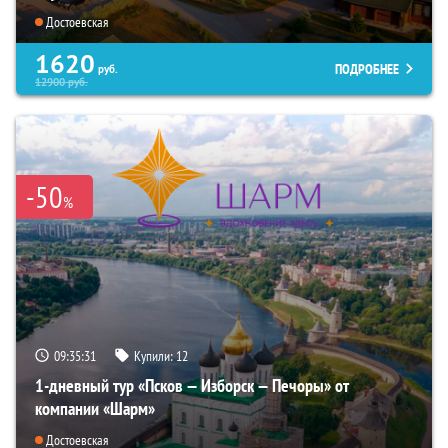
Достоевская
1620
ПОДРОБНЕЕ
руб.
12900
руб.
-50
%
09:35:30
Купили:
12
1-дневный тур «Псков — Изборск — Печоры» от
компании «Шарм»
Достоевская