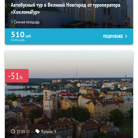
Автобусный тур в Великий Новгород от туроператора
«ХохломаТур»
Сенная площадь
510
ПОДРОБНЕЕ
руб.
5190
руб.
-51
%
17:15:30
Купили:
9