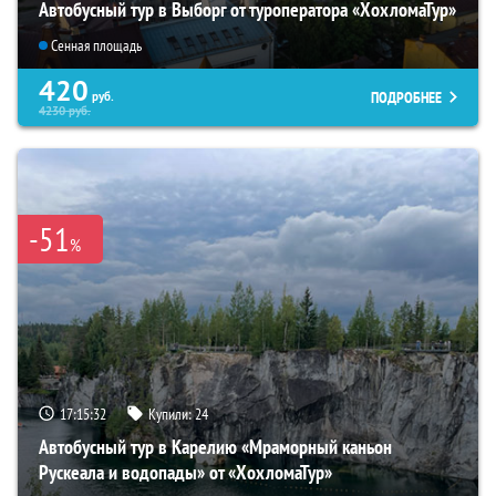
Автобусный тур в Выборг от туроператора «ХохломаТур»
Сенная площадь
420
ПОДРОБНЕЕ
руб.
4230
руб.
-51
%
17:15:30
Купили:
24
Автобусный тур в Карелию «Мраморный каньон
Рускеала и водопады» от «ХохломаТур»