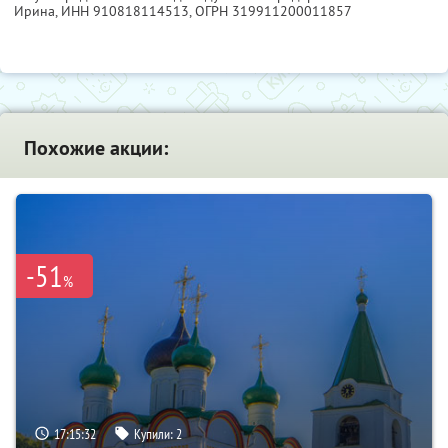
Ирина,
ИНН 910818114513
, ОГРН 319911200011857
Похожие акции:
-51
%
17:15:30
Купили:
2