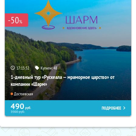
-50
%
17:15:30
Купили:
48
1-дневный тур «Рускеала — мраморное царство» от
компании «Шарм»
Достоевская
490
ПОДРОБНЕЕ
руб.
3900
руб.