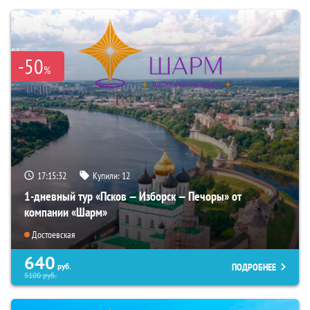
-50
%
17:15:30
Купили:
12
1-дневный тур «Псков — Изборск — Печоры» от
компании «Шарм»
Достоевская
640
ПОДРОБНЕЕ
руб.
5100
руб.