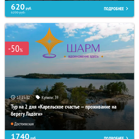
620
ПОДРОБНЕЕ
руб.
6290
руб.
-50
%
17:15:30
Купили:
39
Тур на 2 дня «Карельское счастье — проживание на
берегу Ладоги»
Достоевская
1740
ПОДРОБНЕЕ
руб.