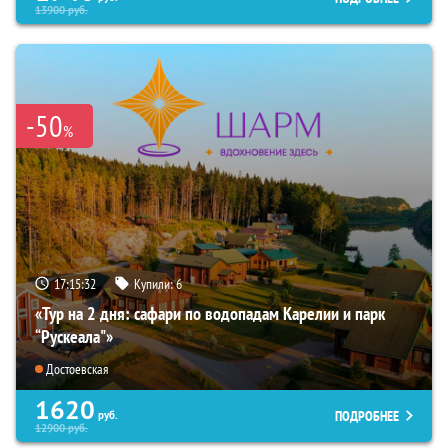
13900
руб.
-50
%
17:15:30
Купили:
6
«Тур на 2 дня: сафари по водопадам Карелии и парк
“Рускеала"»
Достоевская
1620
ПОДРОБНЕЕ
руб.
12900
руб.