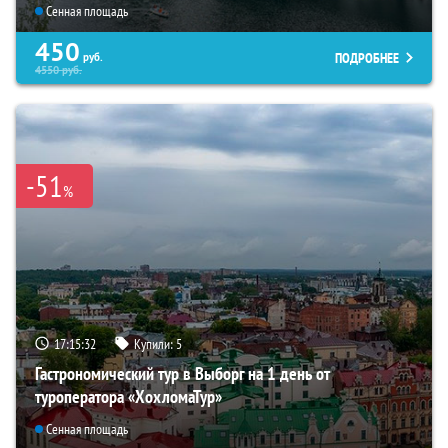
Сенная площадь
450
ПОДРОБНЕЕ
руб.
4550
руб.
-51
%
17:15:30
Купили:
5
Гастрономический тур в Выборг на 1 день от
туроператора «ХохломаТур»
Сенная площадь