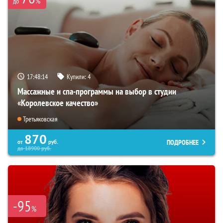
%
до
17:48:13
Купили:
4
Массажные и спа-программы на выбор в студии
«Королевское качество»
Третьяковская
870
ПОДРОБНЕЕ
от
руб.
до
18900
руб.
-95
%