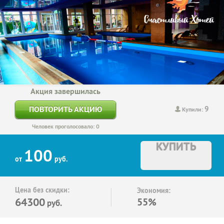
Акция завершилась
9
ПОВТОРИТЬ АКЦИЮ
Купили:
Человек проголосовало: 0
КУПИТЬ
100
от
руб.
Цена без скидки:
Экономия:
64300
55%
руб.