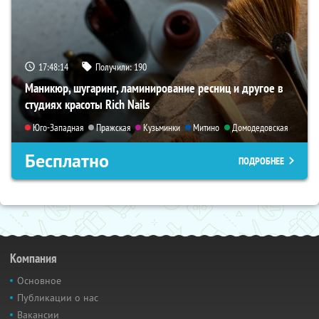
17:48:13
Получили:
190
Маникюр, шугаринг, ламинирование ресниц и другое в
студиях красоты Rich Nails
Юго-Западная
Пражская
Кузьминки
Митино
Домодедовская
Бесплатно
ПОДРОБНЕЕ
Компания
Основное
Публикации о нас
Вакансии