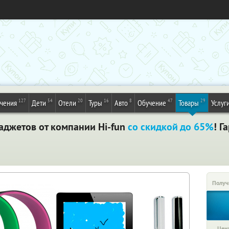
127
54
20
16
8
47
29
ечения
Дети
Отели
Туры
Авто
Обучение
Товары
Услуг
аджетов от компании Hi-fun
со скидкой до 65%
! Г
Получ
Цена