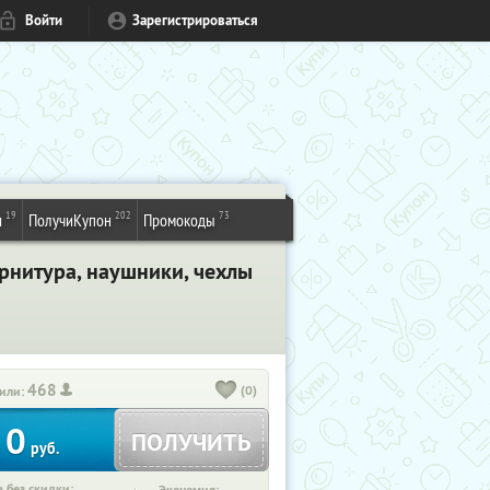
Войти
Зарегистрироваться
19
202
73
и
ПолучиКупон
Промокоды
арнитура, наушники, чехлы
468
(0)
или:
0
ПОЛУЧИТЬ
руб.
 без скидки: