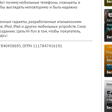
Бе
Вот почему мобильные телефоны, планшеты и
обы выглядеть неповторимо и быть надежно
Бро
ронные гаджеты, разработанные итальянскими
ино
, iPod, iPad и других мобильных устройств. Сила
Пу
озданию. Цель Hi-fun в том, чтобы покупатель,
АУ»!
Бе
7840458695
, ОГРН 1117847416191
Бе
шк
Бе
Ра
«Э
Бе