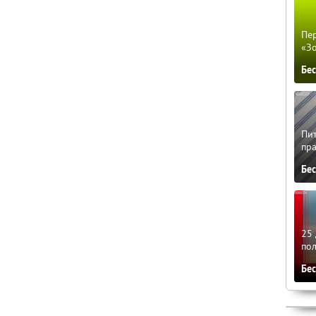
Пер
«З
Бе
Пит
пра
Бе
25 
по
Бе