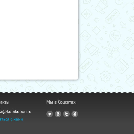
такты
Мы в Соцсетях
si@kupikupon.ru
аться с нами