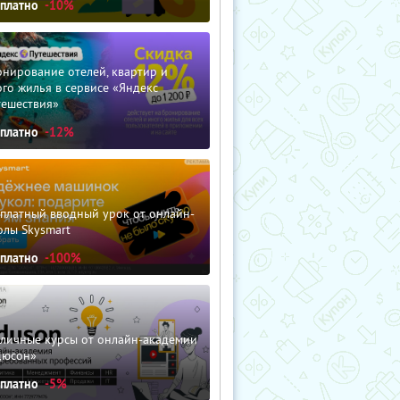
сплатно
-10%
нирование отелей, квартир и
го жилья в сервисе «Яндекс
тешествия»
сплатно
-12%
сплатный вводный урок от онлайн-
олы Skysmart
сплатно
-100%
зличные курсы от онлайн-академии
дюсон»
сплатно
-5%