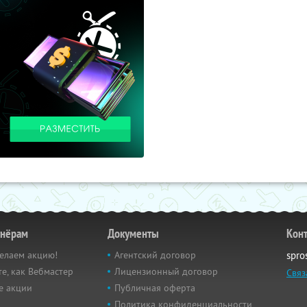
тнёрам
Документы
Кон
елаем акцию!
Агентский договор
spro
е, как Вебмастер
Лицензионный договор
Связ
е акции
Публичная оферта
Политика конфиденциальности