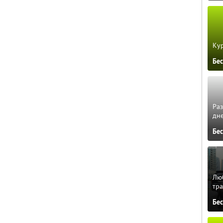
Кур
Бе
Ра
дне
Бе
Люб
тра
Бе