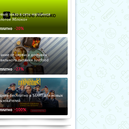
вый заказ в сети магазинов
олотое Яблоко»
сплатно
-20%
ание от сервиса доставки
вильного питания Justfood
сплатно
-27%
дней бесплатно в START для новых
льзователей
сплатно
-100%