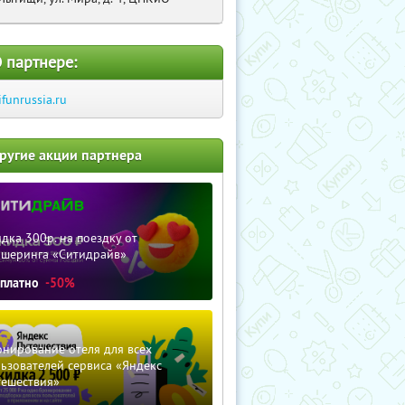
 партнере:
ifunrussia.ru
ругие акции партнера
дка 300р. на поездку от
ршеринга «Ситидрайв»
сплатно
-50%
нирование отеля для всех
ьзователей сервиса «Яндекс
тешествия»