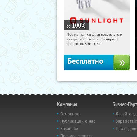
100
%
до
Бесплатная изящная подвеска или
14:14:19
Получили:
74
скидка 500р. в сети ювелирных
Россия
магазинов SUNLIGHT
Бесплатно
Компания
Бизнес-Пар
Основное
Давайте сд
Публикации о нас
Заработайт
Вакансии
Прошедши
Правила сервиса