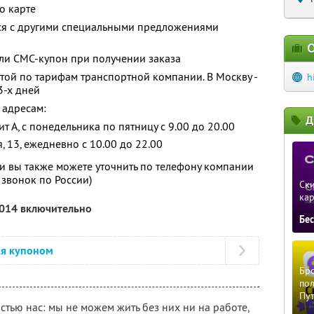
о карте
тся с другими специальными предложениями
О
ли СМС-купон при получении заказа
атой по тарифам транспортной компании. В Москву -
h
3-х дней
 адресам:
Д
лит А, с понедельника по пятницу с 9.00 до 20.00
я, 13, ежедневно с 10.00 до 22.00
 вы также можете уточнить по телефону компании
 звонок по России)
Ски
ка
2014 включительно
Бе
ся купоном
Бро
пол
Пу
тью нас: мы не можем жить без них ни на работе,