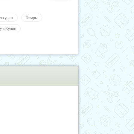
ессуары
Товары
учиКупон