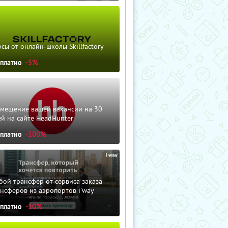
сы от онлайн-школы Skillfactory
сплатно
-5%
змещение вашей вакансии на 30
й на сайте HeadHunter
сплатно
-100%
ой трансфер от сервиса заказа
нсферов из аэропортов i'way
сплатно
-10%