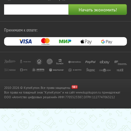
Принимаем к оплате:
2010-2026 © КупиКупон. Все права защищены.
Все права на товарный знак "КупиКупон" и на сайт www.kupikupon.ru принадлежат
OOO «Агентство цифровых решений» ИНН 7705523387, ОГРН 1127747063212