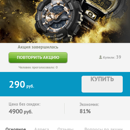
Акция завершилась
39
ПОВТОРИТЬ АКЦИЮ
Купили:
Человек проголосовало: 0
КУПИТЬ
290
руб.
Цена без скидки:
Экономия:
4900
81%
руб.
Основное
Адреса
Отзывы
Вопросы по акции