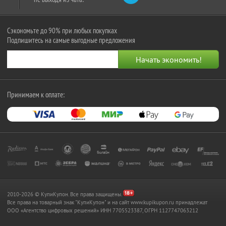
Сэкономьте до 90% при любых покупках
Подпишитесь на самые выгодные предложения
Принимаем к оплате:
2010-2026 © КупиКупон. Все права защищены.
Все права на товарный знак "КупиКупон" и на сайт www.kupikupon.ru принадлежат
OOO «Агентство цифровых решений» ИНН 7705523387, ОГРН 1127747063212