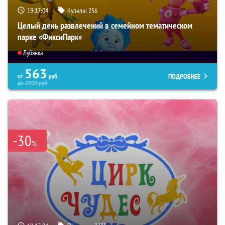
19:17:03
Купили:
256
Целый день развлечений в семейном тематическом
парке «ФиксиПарк»
Лубянка
563
ПОДРОБНЕЕ
от
руб.
до
2990
руб.
-30
%