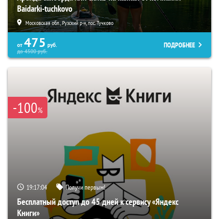
Baidarki-tuchkovo
Московская обл., Рузский р-н, пос. Тучково
475
ПОДРОБНЕЕ
от
руб.
до
4500
руб.
-100
%
19:17:03
Получи первым!
Бесплатный доступ до 45 дней к сервису «Яндекс
Книги»