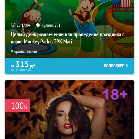
19:17:03
Купили:
291
Целый день развлечений или проведение праздника в
парке Monkey Park в ТРК Mari
Братиславская
315
ПОДРОБНЕЕ
от
руб.
до
16500
руб.
-100
%