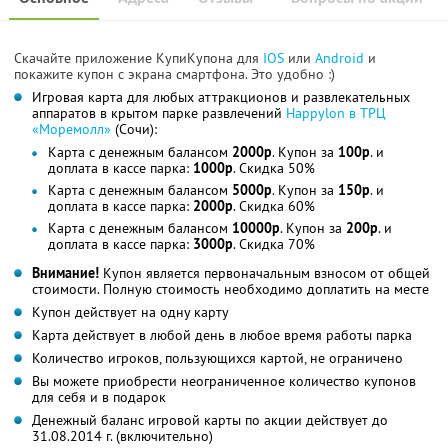
Скачайте приложение КупиКупона для
IOS
или
Android
и
покажите купон с экрана смартфона. Это удобно :)
Игровая карта для любых аттракционов и развлекательных
аппаратов в крытом парке развлечений
Happylon в ТРЦ
«Моремолл»
(Сочи):
Карта с денежным балансом
2000р
. Купон за
100р
. и
доплата в кассе парка:
1000р
. Скидка 50%
Карта с денежным балансом
5000р
. Купон за
150р
. и
доплата в кассе парка:
2000р
. Скидка 60%
Карта с денежным балансом
10000р
. Купон за
200р
. и
доплата в кассе парка:
3000р
. Скидка 70%
Внимание!
Купон является первоначальным взносом от общей
стоимости. Полную стоимость необходимо доплатить на месте
Купон действует на одну карту
Карта действует в любой день в любое время работы парка
Количество игроков, пользующихся картой, не ограничено
Вы можете приобрести неограниченное количество купонов
для себя и в подарок
Денежный баланс игровой карты по акции действует до
31.08.2014 г. (включительно)