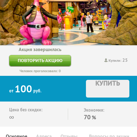
Акция завершилась
25
ПОВТОРИТЬ АКЦИЮ
Купили:
Человек проголосовало: 0
КУПИТЬ
100
от
руб.
Цена без скидки:
Экономия:
∞
70
%
Основное
Адреса
Отзывы
Вопросы по акции