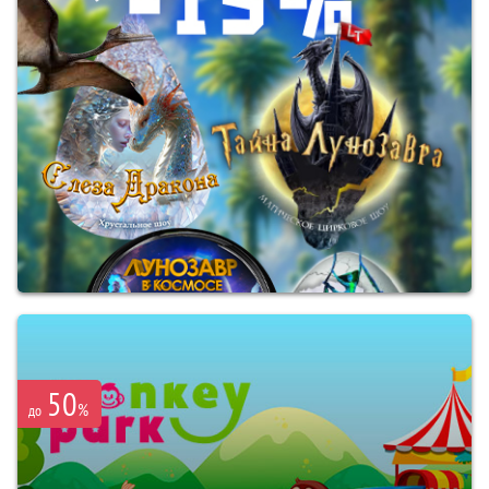
50
%
до