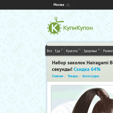
Москва
32
91
81
Все
Еда
Красота
Здоровье
Развл
Набор заколок Hairagami B
секунды!
Скидка 64%
Главная
Товары
Аксессуары