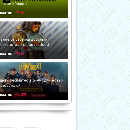
олотое Яблоко»
сплатно
-20%
ание от сервиса доставки
вильного питания Justfood
сплатно
-27%
дней бесплатно в START для новых
льзователей
сплатно
-100%