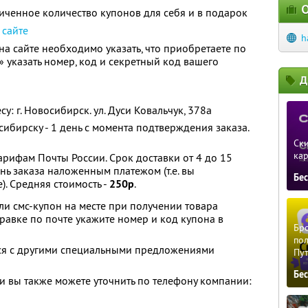
О
ченное количество купонов для себя и в подарок
а
сайте
h
а сайте необходимо указать, что приобретаете по
 указать номер, код и секретный код вашего
Д
: г. Новосибирск. ул. Дуси Ковальчук, 378а
сибирску - 1 день с момента подтверждения заказа.
Ски
ка
арифам Почты России. Срок доставки от 4 до 15
ень заказа наложенным платежом (т.е. вы
Бе
). Средняя стоимость -
250р
.
и смс-купон на месте при получении товара
правке по почте укажите номер и код купона в
Бро
пол
тся с другими специальными предложениями
Пу
Бе
 вы также можете уточнить по телефону компании: