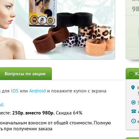
9
Вопросы по акции
К
а для
IOS
или
Android
и покажите купон с экрана
il
месте:
250р. вместо 980р.
Скидка 64%
воначальным взносом от общей стоимости. Полную
ь при получении заказа