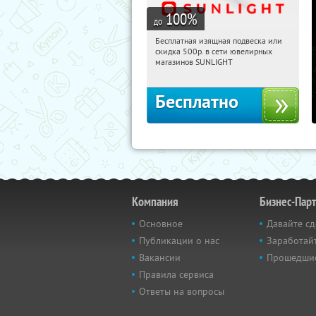
100
%
до
Бесплатная изящная подвеска или
20:23:50
Получили:
74
скидка 500р. в сети ювелирных
Россия
магазинов SUNLIGHT
Бесплатно
Компания
Бизнес-Пар
Основное
Давайте сд
Публикации о нас
Заработайт
Вакансии
Прошедши
Правила сервиса
Ответы на вопросы