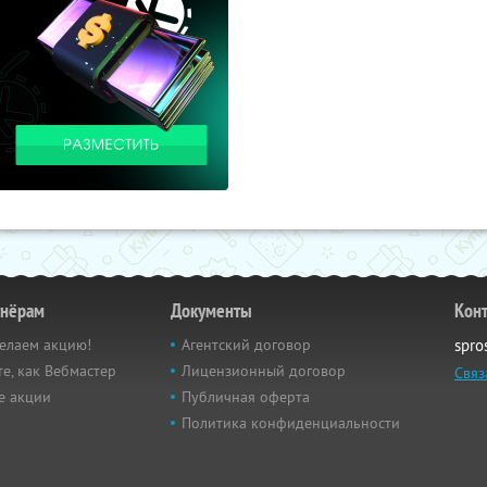
тнёрам
Документы
Кон
елаем акцию!
Агентский договор
spro
е, как Вебмастер
Лицензионный договор
Связ
е акции
Публичная оферта
Политика конфиденциальности