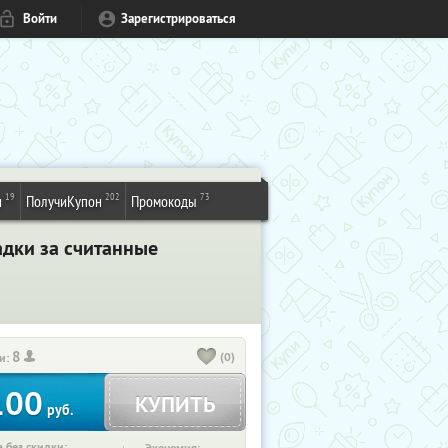
Войти
Зарегистрироваться
19
202
73
и
ПолучиКупон
Промокоды
адки за считанные
8
(0)
и:
100
КУПИТЬ
руб.
 без скидки: