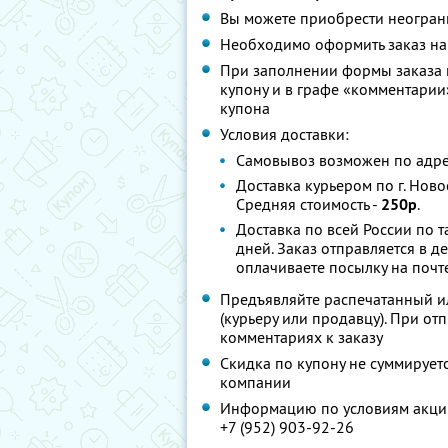
Вы можете приобрести неограни
Необходимо оформить заказ н
При заполнении формы заказа н
купону и в графе «комментарии»
купона
Условия доставки:
Самовывоз возможен по адресу
Доставка курьером по г. Ново
Средняя стоимость -
250р
.
Доставка по всей России по т
дней. Заказ отправляется в д
оплачиваете посылку на почте
Предъявляйте распечатанный ил
(курьеру или продавцу). При от
комментариях к заказу
Скидка по купону не суммируе
компании
Информацию по условиям акции
+7 (952) 903-92-26