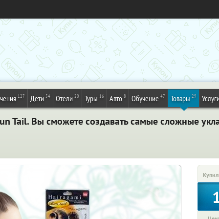
127
54
20
16
8
47
29
ечения
Дети
Отели
Туры
Авто
Обучение
Товары
Услуг
un Tail. Вы сможете создавать самые сложные укл
Купил
Цена