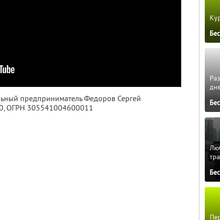
Кур
Бе
Ра
дне
альный предприниматель Федоров Сергей
Бе
0
, ОГРН 305541004600011
Люб
тра
Бе
Пер