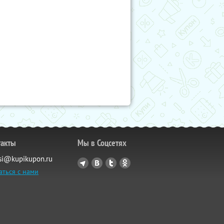
такты
Мы в Соцсетях
si@kupikupon.ru
аться с нами