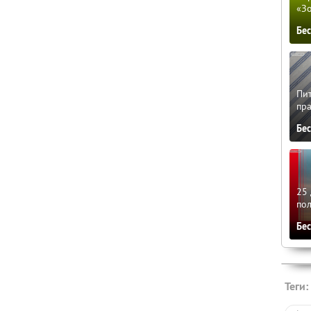
«З
Бе
Пит
пра
Бе
25 
по
Бе
Теги: