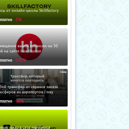
сы от онлайн-школы Skillfactory
сплатно
-5%
змещение вашей вакансии на 30
й на сайте HeadHunter
сплатно
-100%
ой трансфер от сервиса заказа
нсферов из аэропортов i'way
сплатно
-10%
вый заказ в сети магазинов