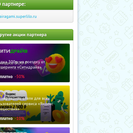
 партнере:
airagami.superlilo.ru
ругие акции партнера
дка 300р. на поездку от
ршеринга «Ситидрайв»
сплатно
-50%
нирование отеля для всех
ьзователей сервиса «Яндекс
тешествия»
сплатно
-10%