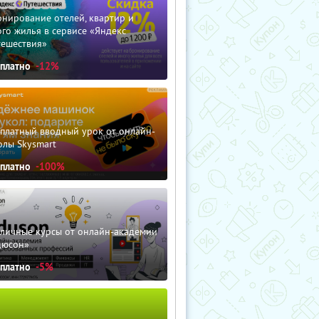
нирование отелей, квартир и
го жилья в сервисе «Яндекс
тешествия»
сплатно
-12%
сплатный вводный урок от онлайн-
олы Skysmart
сплатно
-100%
зличные курсы от онлайн-академии
дюсон»
сплатно
-5%