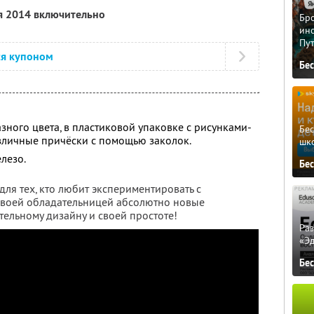
я 2014 включительно
Бро
ино
Пу
ся купоном
Бе
азного цвета, в пластиковой упаковке с рисунками-
Бе
азличные причёски с помощью заколок.
шк
елезо.
Бе
ля тех, кто любит экспериментировать с
своей обладательницей абсолютно новые
ельному дизайну и своей простоте!
Ра
«Э
Бе