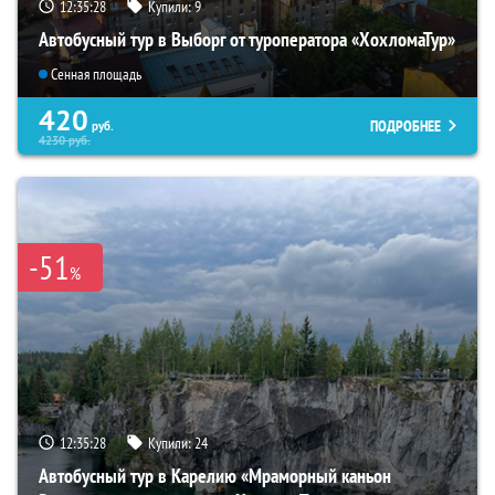
12:35:26
Купили:
9
Автобусный тур в Выборг от туроператора «ХохломаТур»
Сенная площадь
420
ПОДРОБНЕЕ
руб.
4230
руб.
-51
%
12:35:26
Купили:
24
Автобусный тур в Карелию «Мраморный каньон