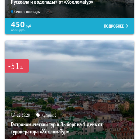
Рускеала и водопады» от «ХохломаТур»
Сенная площадь
450
ПОДРОБНЕЕ
руб.
4550
руб.
-51
%
12:35:26
Купили:
5
Гастрономический тур в Выборг на 1 день от
туроператора «ХохломаТур»