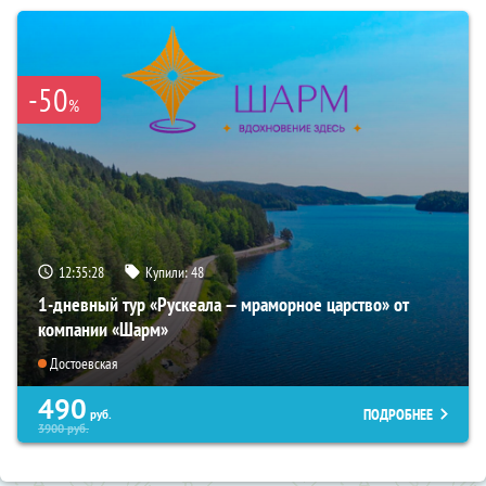
-50
%
12:35:26
Купили:
48
1-дневный тур «Рускеала — мраморное царство» от
компании «Шарм»
Достоевская
490
ПОДРОБНЕЕ
руб.
3900
руб.