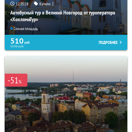
12:35:26
Купили:
2
Автобусный тур в Великий Новгород от туроператора
«ХохломаТур»
Сенная площадь
510
ПОДРОБНЕЕ
руб.
5190
руб.
-51
%