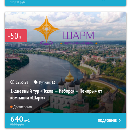
12900
руб.
-50
%
12:35:26
Купили:
12
1-дневный тур «Псков — Изборск — Печоры» от
компании «Шарм»
Достоевская
640
ПОДРОБНЕЕ
руб.
5100
руб.