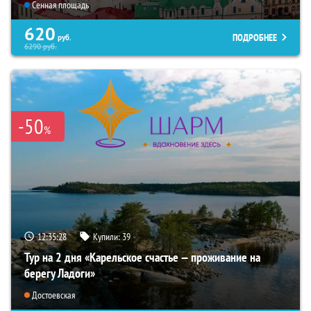
Сенная площадь
620
ПОДРОБНЕЕ
руб.
6290
руб.
-50
%
12:35:26
Купили:
39
Тур на 2 дня «Карельское счастье — проживание на
берегу Ладоги»
Достоевская