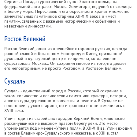
Сергиева Посада туристический пункт Золотого кольца на
федеральной автотрассе Москва-Холмогоры, ведущей от столицы
к Белому морю. Переславль и его окрестности хранят множество
замечательных памятников старины XII-XIX веков и «мест
памяти», связанных с важными историческими событиями и
известными личностями.
Ростов Великий
Ростов Великий, один из древнейших городов русских, некогда
равный славой и богатством Новгороду и Киеву, признанный
духовный и культурный центр в те времена, когда ещё не
существовала Москва… Он сохранил многое из того,что делает
его неповторимым, не просто Ростовом, а Ростовом Великим.
Суздаль
Суздаль - единственный город в России, который сохранил в
таком количестве и великолепии памятники культуры, истории,
архитектуры, деревянного зодчества и религии. В Суздале не
просто веет духом старины, но и границы его не изменились с
XVIII века.
Углич - один из старейших городов Верхней Волги, живописно
раскинувшийся на высоком правом берегу реки. Это место
упоминается под именем «Углеча поля». В XII-XIII вв. Углич входил
в состав Владимиро-Суздальского княжества, а с XIII в. стал