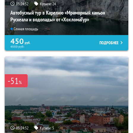
05:24:50
Купили:
24
Автобусный тур в Карелию «Мраморный каньон
Рускеала и водопады» от «ХохломаТур»
Сенная площадь
450
ПОДРОБНЕЕ
руб.
4550
руб.
-51
%
05:24:50
Купили:
5