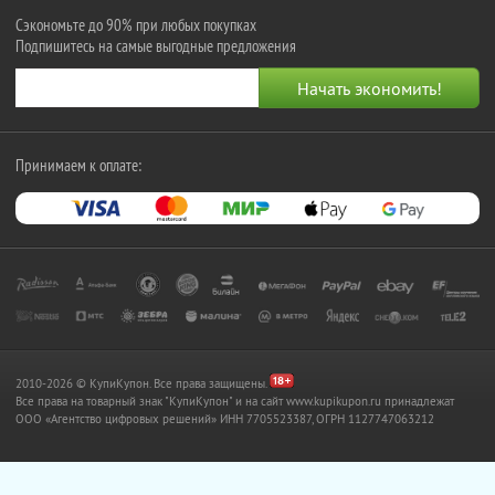
Сэкономьте до 90% при любых покупках
Подпишитесь на самые выгодные предложения
Принимаем к оплате:
2010-2026 © КупиКупон. Все права защищены.
Все права на товарный знак "КупиКупон" и на сайт www.kupikupon.ru принадлежат
OOO «Агентство цифровых решений» ИНН 7705523387, ОГРН 1127747063212