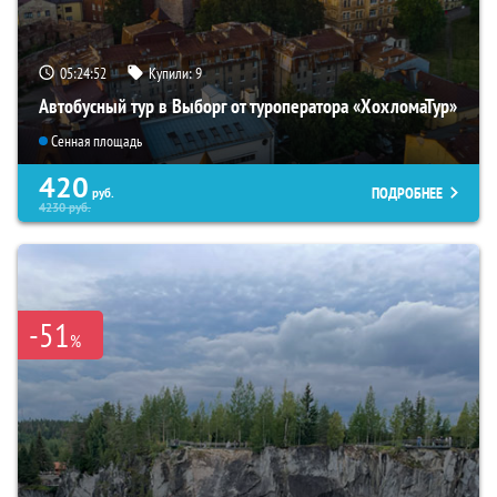
05:24:50
Купили:
9
Автобусный тур в Выборг от туроператора «ХохломаТур»
Сенная площадь
420
ПОДРОБНЕЕ
руб.
4230
руб.
-51
%