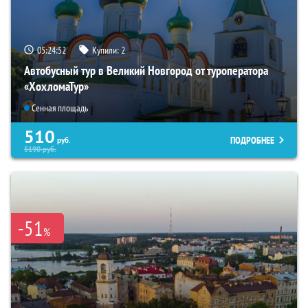
05:24:50
Купили:
2
Автобусный тур в Великий Новгород от туроператора
«ХохломаТур»
Сенная площадь
510
ПОДРОБНЕЕ
руб.
5190
руб.
-51
%