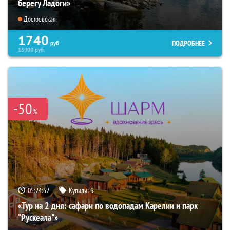
берегу Ладоги»
Достоевская
1740
ПОДРОБНЕЕ
руб.
13900
руб.
-50
%
05:24:50
Купили:
6
«Тур на 2 дня: сафари по водопадам Карелии и парк
“Рускеала"»