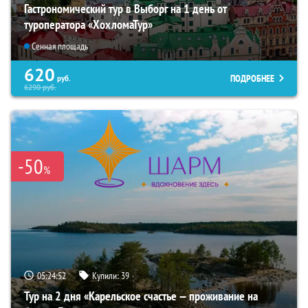
Гастрономический тур в Выборг на 1 день от
туроператора «ХохломаТур»
Сенная площадь
620
ПОДРОБНЕЕ
руб.
6290
руб.
-50
%
05:24:50
Купили:
39
Тур на 2 дня «Карельское счастье — проживание на