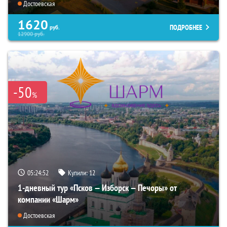
Достоевская
1620
ПОДРОБНЕЕ
руб.
12900
руб.
-50
%
05:24:50
Купили:
12
1-дневный тур «Псков — Изборск — Печоры» от
компании «Шарм»
Достоевская