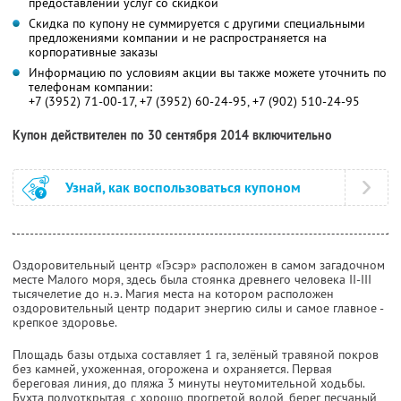
предоставлении услуг со скидкой
Скидка по купону не суммируется с другими специальными
предложениями компании и не распространяется на
корпоративные заказы
Информацию по условиям акции вы также можете уточнить по
телефонам компании:
+7 (3952) 71-00-17, +7 (3952) 60-24-95, +7 (902) 510-24-95
Купон действителен по 30 сентября 2014 включительно
Узнай, как воспользоваться купоном
Оздоровительный центр «Гэсэр» расположен в самом загадочном
месте Малого моря, здесь была стоянка древнего человека II-III
тысячелетие до н.э. Магия места на котором расположен
оздоровительный центр подарит энергию силы и самое главное -
крепкое здоровье.
Площадь базы отдыха составляет 1 га, зелёный травяной покров
без камней, ухоженная, огорожена и охраняется. Первая
береговая линия, до пляжа 3 минуты неутомительной ходьбы.
Бухта полуоткрытая, с хорошо прогретой водой, берег песчаный,