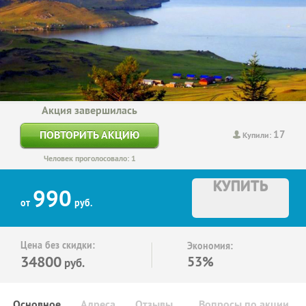
Акция завершилась
17
ПОВТОРИТЬ АКЦИЮ
Купили:
Человек проголосовало: 1
КУПИТЬ
990
от
руб.
Цена без скидки:
Экономия:
34800
53%
руб.
Основное
Адреса
Отзывы
Вопросы по акции