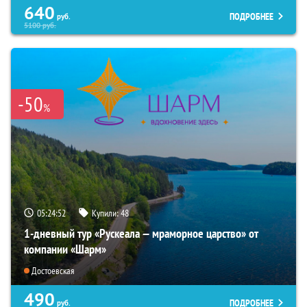
640
ПОДРОБНЕЕ
руб.
5100
руб.
-50
%
05:24:50
Купили:
48
1-дневный тур «Рускеала — мраморное царство» от
компании «Шарм»
Достоевская
490
ПОДРОБНЕЕ
руб.