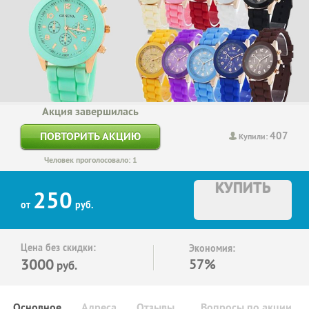
Акция завершилась
407
ПОВТОРИТЬ АКЦИЮ
Купили:
Человек проголосовало: 1
КУПИТЬ
250
от
руб.
Цена без скидки:
Экономия:
3000
57%
руб.
Основное
Адреса
Отзывы
Вопросы по акции