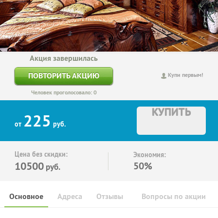
Акция завершилась
ПОВТОРИТЬ АКЦИЮ
Купи первым!
Человек проголосовало: 0
КУПИТЬ
225
от
руб.
Цена без скидки:
Экономия:
10500
50%
руб.
Основное
Адреса
Отзывы
Вопросы по акции