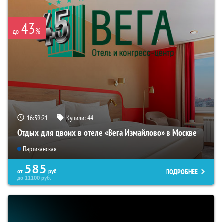
43
%
до
16:59:20
Купили:
44
Отдых для двоих в отеле «Вега Измайлово» в Москве
Партизанская
585
ПОДРОБНЕЕ
от
руб.
до
11100
руб.