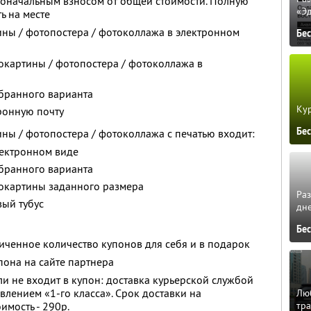
воначальным взносом от общей стоимости. Полную
«Э
ь на месте
ины / фотопостера / фотоколлажа в электронном
Бе
окартины / фотопостера / фотоколлажа в
бранного варианта
Кур
ронную почту
Бе
ины / фотопостера / фотоколлажа с печатью входит:
лектронном виде
бранного варианта
окартины заданного размера
Ра
вый тубус
дне
Бе
ченное количество купонов для себя и в подарок
она на сайте партнера
и не входит в купон: доставка курьерской службой
влением «1-го класса». Срок доставки на
Люб
тра
имость - 290р.