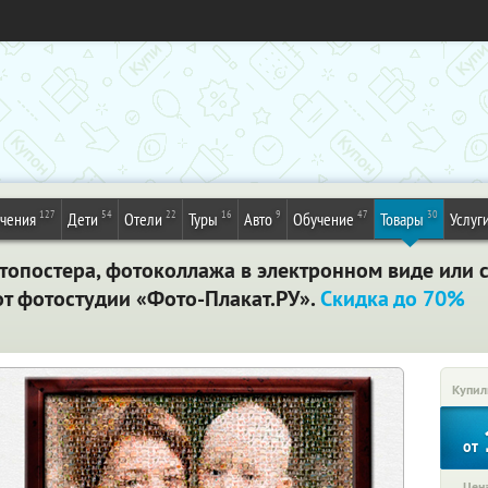
127
54
22
16
9
47
30
ечения
Дети
Отели
Туры
Авто
Обучение
Товары
Услуг
опостера, фотоколлажа в электронном виде или с
т фотостудии «Фото-Плакат.РУ».
Скидка до 70%
Купил
от
Цена