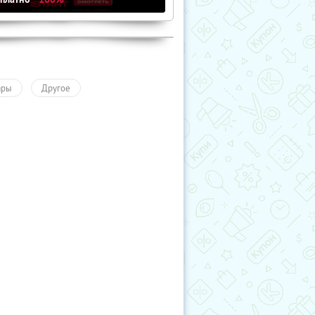
ары
Другое