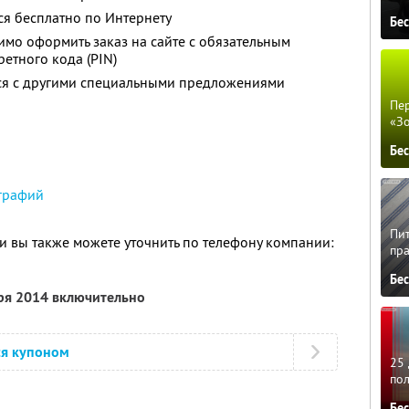
ся бесплатно по Интернету
Бе
мо оформить заказ на сайте с обязательным
етного кода (PIN)
тся с другими специальными предложениями
Пер
«З
Бе
графий
Пит
 вы также можете уточнить по телефону компании:
пра
Бе
бря 2014 включительно
ся купоном
25 
по
Бе