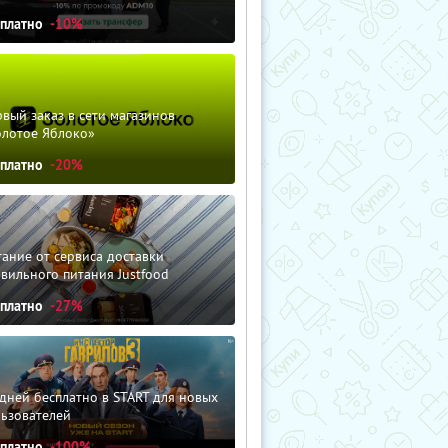
сплатно
-10%
вый заказ в сети магазинов
олотое Яблоко»
сплатно
-20%
ание от сервиса доставки
вильного питания Justfood
сплатно
-27%
дней бесплатно в START для новых
льзователей
сплатно
-100%