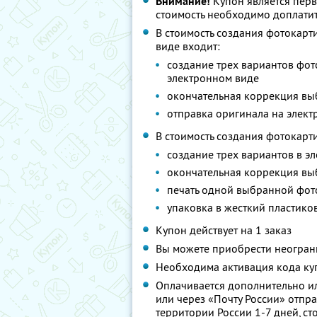
Внимание!
Купон является пер
стоимость необходимо доплатит
В стоимость создания фотокарт
виде входит:
создание трех вариантов фот
электронном виде
окончательная коррекция вы
отправка оригинала на элект
В стоимость создания фотокарт
создание трех вариантов в э
окончательная коррекция вы
печать одной выбранной фот
упаковка в жесткий пластико
Купон действует на 1 заказ
Вы можете приобрести неограни
Необходима активация кода куп
Оплачивается дополнительно ил
или через «Почту России» отпра
территории России 1-7 дней, сто