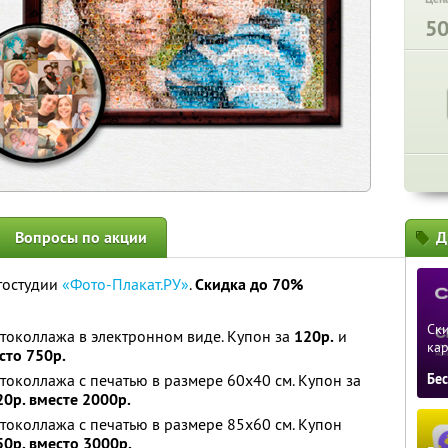
5
Вопросы по акции
Д
тостудии
«Фото-Плакат.РУ»
.
Скидка до 70%
Ски
токоллажа в электронном виде. Купон за
120р.
и
ка
сто 750р.
токоллажа с печатью в размере 60x40 см. Купон за
Бе
20р. вместе 2000р.
токоллажа с печатью в размере 85x60 см. Купон
50р. вместо 3000р.