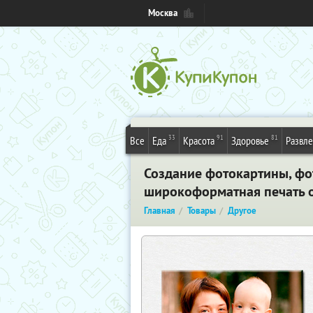
Москва
33
91
81
Все
Еда
Красота
Здоровье
Развл
Создание фотокартины, фот
широкоформатная печать о
Главная
Товары
Другое