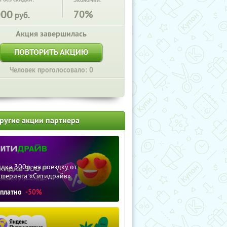
Экономия:
000
70%
руб.
Акция завершилась
ПОВТОРИТЬ АКЦИЮ
Человек проголосовало: 0
ругие акции партнера
дка 300р. на поездку от
ршеринга «Ситидрайв»
сплатно
-50%