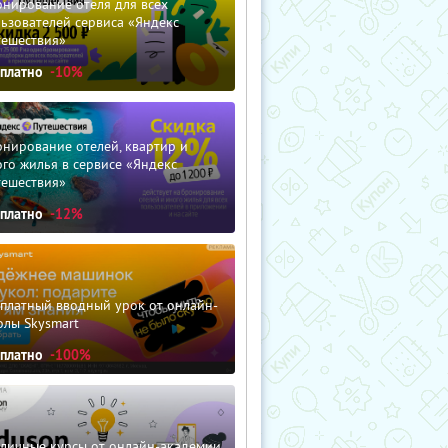
нирование отеля для всех
ьзователей сервиса «Яндекс
тешествия»
сплатно
-10%
нирование отелей, квартир и
го жилья в сервисе «Яндекс
тешествия»
сплатно
-12%
сплатный вводный урок от онлайн-
олы Skysmart
сплатно
-100%
зличные курсы от онлайн-академии