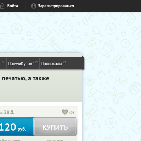
Войти
Зарегистрироваться
22
209
79
и
ПолучиКупон
Промокоды
 печатью, а также
38
(0)
и:
120
КУПИТЬ
руб.
 без скидки: