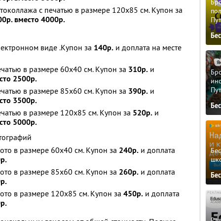
Бро
токоллажа с печатью в размере 120x85 см. Купон за
пол
00р. вместо 4000р.
Пу
Бе
лектронном виде .Купон за
140р.
и доплата на месте
чатью в размере 60x40 см. Купон за
310р.
и
Бро
сто 2500р.
ино
Пу
чатью в размере 85x60 см. Купон за
390р.
и
сто 3500р.
Бе
чатью в размере 120x85 см. Купон за
520р.
и
сто 5000р.
тографий
ото в размере 60x40 см. Купон за
240р.
и доплата
Бе
р.
шк
ото в размере 85x60 см. Купон за
260р.
и доплата
Бе
р.
фото в размере 120x85 см. Купон за
450р.
и доплата
р.
Ра