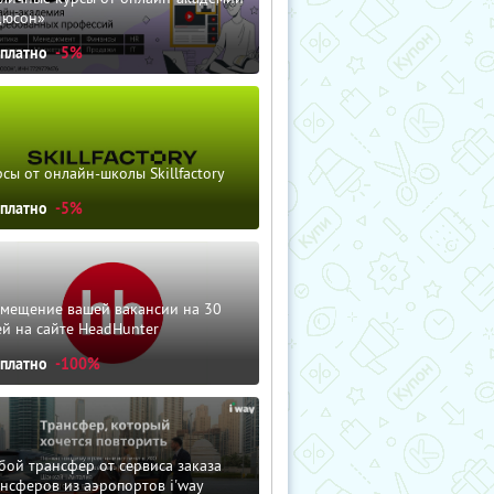
дюсон»
сплатно
-5%
сы от онлайн-школы Skillfactory
сплатно
-5%
змещение вашей вакансии на 30
й на сайте HeadHunter
сплатно
-100%
ой трансфер от сервиса заказа
нсферов из аэропортов i'way