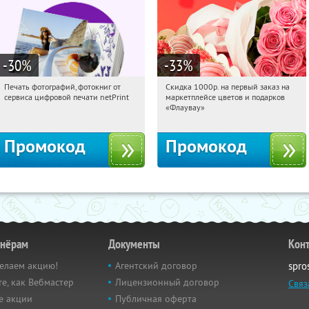
-30
%
-33
%
Печать фотографий, фотокниг от
Скидка 1000р. на первый заказ на
02:42:47
Получили:
4
02:42:47
Получили:
18
сервиса цифровой печати netPrint
маркетплейсе цветов и подарков
Россия
Россия
«Флаувау»
Промокод
Промокод
тнёрам
Документы
Кон
елаем акцию!
Агентский договор
spro
е, как Вебмастер
Лицензионный договор
Связ
е акции
Публичная оферта