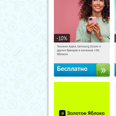
-10
%
Техника Apple, Samsung, Dyson и
02:42:47
Получи первым!
других брендов в магазине «Эй,
Багратионовская
Яблоко»
Бесплатно