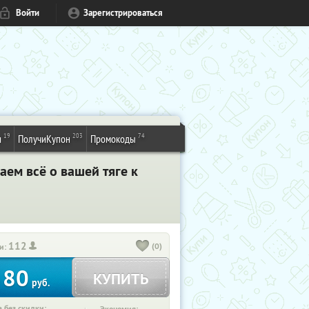
Войти
Зарегистрироваться
19
203
74
и
ПолучиКупон
Промокоды
ем всё о вашей тяге к
112
(0)
и:
80
КУПИТЬ
т
руб.
 без скидки: