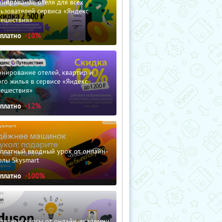
нирование отеля для всех
ьзователей сервиса «Яндекс
тешествия»
сплатно
-10%
нирование отелей, квартир и
го жилья в сервисе «Яндекс
тешествия»
сплатно
-12%
сплатный вводный урок от онлайн-
олы Skysmart
сплатно
-100%
зличные курсы от онлайн-академии