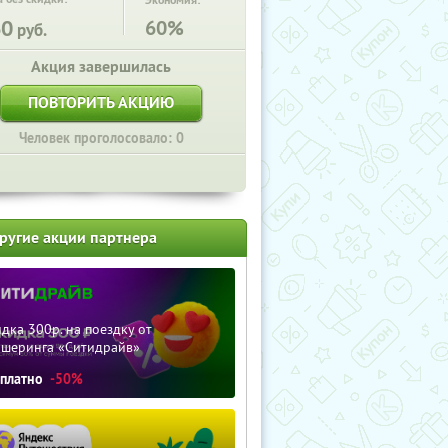
Экономия:
60
60%
руб.
Акция завершилась
ПОВТОРИТЬ АКЦИЮ
Человек проголосовало: 0
ругие акции партнера
дка 300р. на поездку от
ршеринга «Ситидрайв»
сплатно
-50%