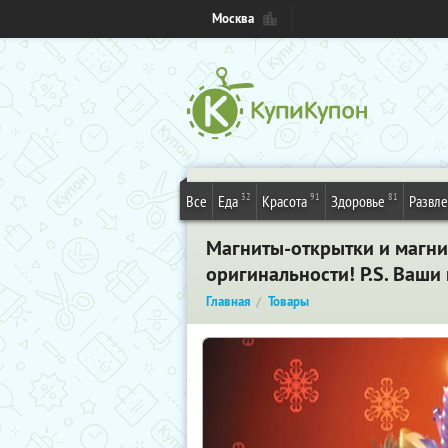
Москва
32
91
81
Все
Еда
Красота
Здоровье
Развл
Магниты-открытки и магнит
оригинальности! P.S. Ваши
Главная
Товары