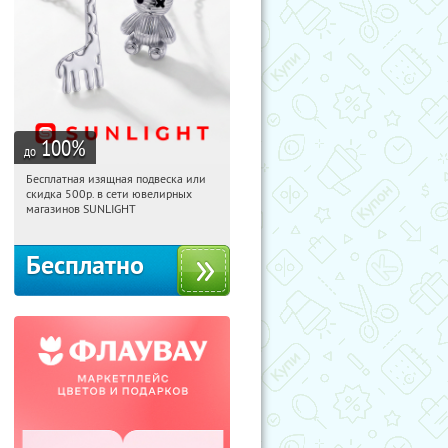
100
%
до
Бесплатная изящная подвеска или
02:42:47
Получили:
74
скидка 500р. в сети ювелирных
Россия
магазинов SUNLIGHT
Бесплатно