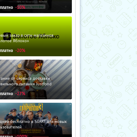
сплатно
-10%
вый заказ в сети магазинов
олотое Яблоко»
сплатно
-20%
ание от сервиса доставки
вильного питания Justfood
сплатно
-27%
дней бесплатно в START для новых
льзователей
сплатно
-100%