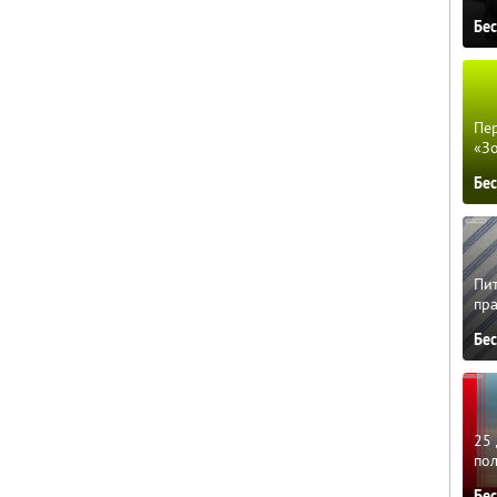
Бе
Пер
«З
Бе
Пит
пра
Бе
25 
по
Бе