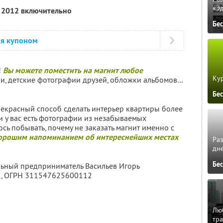
«Э
я 2012 включительно
Бе
ся купоном
!
Вы можете поместить на магнит любое
Кур
, детские фотографии друзей, обложки альбомов…
Бе
рекрасный способ сделать интерьер квартиры более
и у вас есть фотографии из незабываемых
сь побывать, почему не заказать магнит именно с
хорошим напоминанием об интереснейших местах
Ра
дне
Бе
льный предприниматель Васильев Игорь
1
, ОГРН 311547625600112
Люб
тра