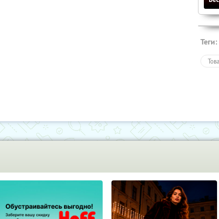
Теги:
Тов