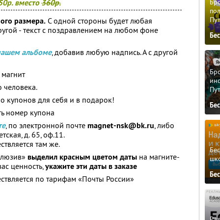
50р. вместо
360р.
Бро
пол
Пу
ого размера.
С одной стороны будет любая
ругой - текст с поздравлением на любом фоне
Бе
нашем альбоме
, добавив любую надпись. А с другой
Бро
 магнит
ино
 человека.
Пу
о купонов для себя и в подарок!
Бе
ть номер купона
те
, по электронной почте
magnet-nsk@bk.ru
, либо
тская, д. 65, оф.11.
ствляется там же.
Бе
склюзив»
выделил красным цветом даты
на магните-
шк
вас ценность,
укажите эти даты в заказе
Бе
ествляется по тарифам «Почты России»
Ра