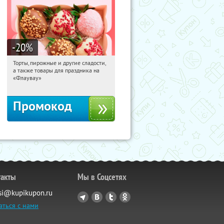
-20
%
Торты, пирожные и другие сладости,
02:42:47
Получили:
6
а также товары для праздника на
Россия
«Флаувау»
Промокод
такты
Мы в Соцсетях
si@kupikupon.ru
аться с нами