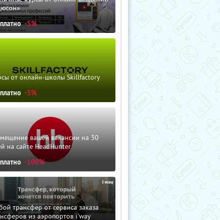
дюсон»
сплатно
-5%
сы от онлайн-школы Skillfactory
сплатно
-5%
змещение вашей вакансии на 30
й на сайте HeadHunter
сплатно
-100%
ой трансфер от сервиса заказа
нсферов из аэропортов i'way