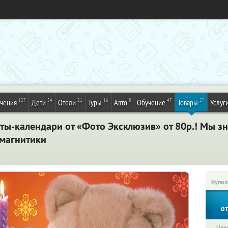
127
54
21
16
8
47
29
ечения
Дети
Отели
Туры
Авто
Обучение
Товары
Услуг
ы-календари от «Фото Эксклюзив» от 80р.! Мы зна
 магнитики
Купил
о
Цена