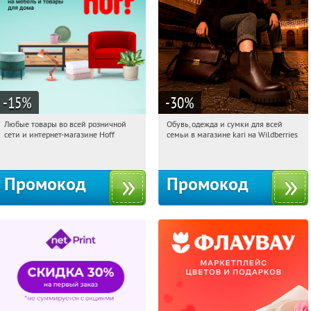
-15
%
-30
%
Любые товары во всей розничной
Обувь, одежда и сумки для всей
02:42:47
Получили:
83
02:42:47
Получили:
31
сети и интернет-магазине Hoff
семьи в магазине kari на Wildberries
Москва, 1-й Волоколамский проезд,
Россия
10с1
Промокод
Промокод