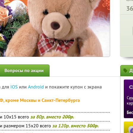
3
Вопросы по акции
Д
а для
IOS
или
Android
и покажите купон с экрана
Ски
РФ, кроме Москвы и Санкт-Петербурга
ка
Бе
и 10х15 всего
за 80р. вместо
200р.
и размером 15х20 всего
за 120р. вместо
300р.