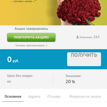
Акция завершилась
265
ПОВТОРИТЬ АКЦИЮ
Получили:
Человек проголосовало: 1
ПОЛУЧИТЬ
0
руб.
Цена без скидки:
Экономия:
∞
20
%
Основное
Адреса
Отзывы
Вопросы по акции