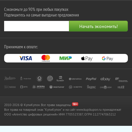
Сэкономьте до 90% при любых покупках
Подпишитесь на самые выгодные предложения
Принимаем к оплате:
2010-2026 © КупиКупон. Все права защищены.
Все права на товарный знак "КупиКупон" и на сайт www.kupikupon.ru принадлежат
OOO «Агентство цифровых решений» ИНН 7705523387, ОГРН 1127747063212