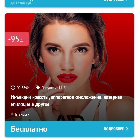
до
18900
руб.
-95
%
00:58:03
Получили:
1615
Инъекции красоты, аппаратное омоложение, лазерная
эпиляция и другое
Таганская
Бесплатно
ПОДРОБНЕЕ