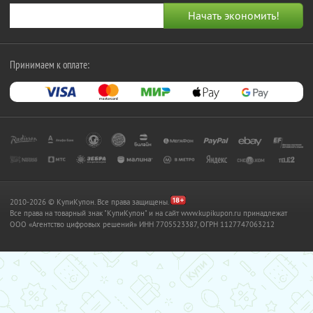
Принимаем к оплате:
2010-2026 © КупиКупон. Все права защищены.
Все права на товарный знак "КупиКупон" и на сайт www.kupikupon.ru принадлежат
OOO «Агентство цифровых решений» ИНН 7705523387, ОГРН 1127747063212