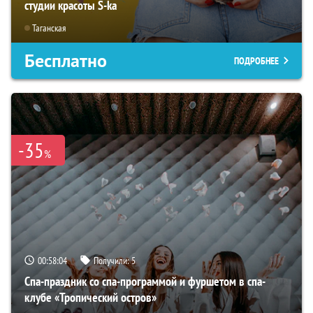
студии красоты S-ka
Таганская
Бесплатно
ПОДРОБНЕЕ
-35
%
00:58:03
Получили:
5
Спа-праздник со спа-программой и фуршетом в спа-
клубе «Тропический остров»