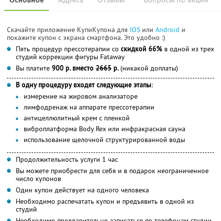
Скачайте приложение КупиКупона для
IOS
или
Android
и
покажите купон с экрана смартфона. Это удобно :)
Пять процедур прессотерапии со
скидкой 66%
в одной из трех
студий коррекции фигуры Fataway
Вы платите
900 р. вместо
2665
р.
(никакой доплаты)
В одну процедуру входят следующие этапы
:
измерение на жировом анализаторе
лимфодренаж на аппарате прессотерапии
антицеллюлитный крем с пленкой
виброплатформа Body Rex или инфракрасная сауна
использование щелочной структурированной воды
Продолжительность услуги 1 час
Вы можете приобрести для себя и в подарок неограниченное
число купонов
Один купон действует на одного человека
Необходимо распечатать купон и предъявить в одной из
студий
Необходимо предварительно записаться по телефонам студии