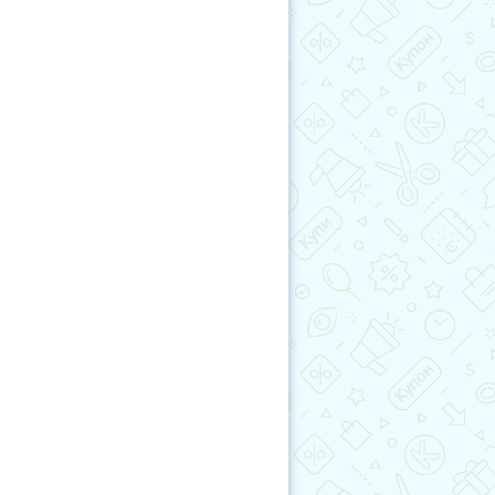
тразвуковая чистка лица
учиКупон
Косметология тела
метология лица
аратная косметология
Красота
ревитализация
Плазмотерапия