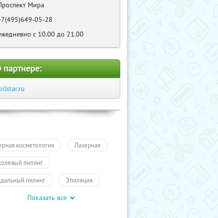
Проспект Мира
+7(495)649-05-28
ежедневно с 10.00 до 21.00
 партнере:
pilstar.ru
ерная косметология
Лазерная
колевый пилинг
дальный пилинг
Эпиляция
Показать все
сота
Чистка лица
Пилинг
ложение