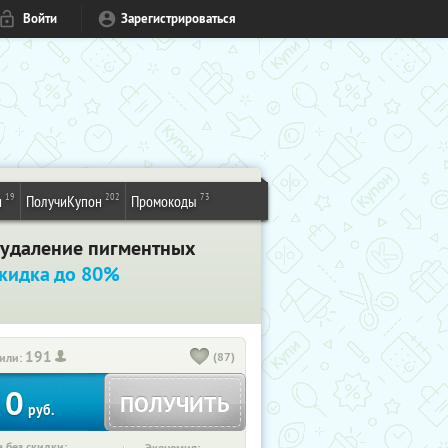
Войти
Зарегистрироваться
19
202
73
и
ПолучиКупон
Промокоды
 удаление пигментных
кидка до 80%
191
(87)
или:
0
ПОЛУЧИТЬ
руб.
 без скидки: