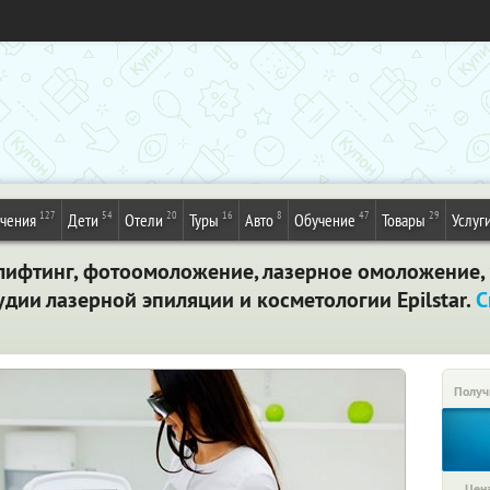
127
54
20
16
8
47
29
ечения
Дети
Отели
Туры
Авто
Обучение
Товары
Услуг
лифтинг, фотоомоложение, лазерное омоложение,
удии лазерной эпиляции и косметологии Epilstar.
С
Получ
Цена