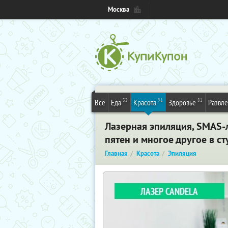
Москва
32
91
81
Все
Еда
Красота
Здоровье
Развл
Лазерная эпиляция, SMAS-
пятен и многое другое в ст
Главная
Красота
Эпиляция