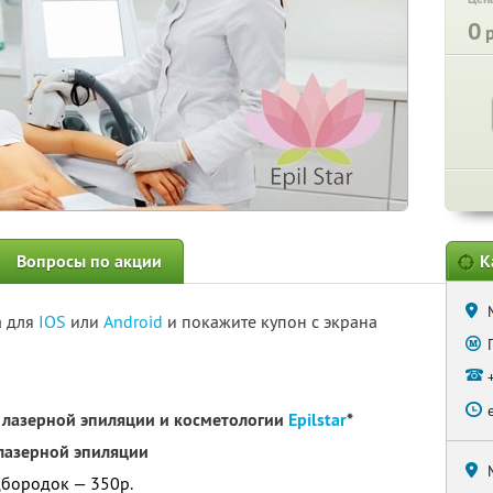
0
р
Вопросы по акции
К
а для
IOS
или
Android
и покажите купон с экрана
и лазерной эпиляции и косметологии
Epilstar
*
лазерной эпиляции
дбородок — 350р.