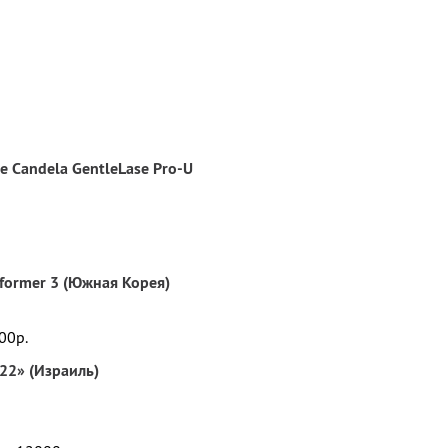
Уль
Пол
Кос
Апп
 Candela GentleLase Pro-U
Био
aformer 3 (Южная Корея)
00р.
22» (Израиль)