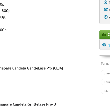
0р.
 800р.
00р.
00р.
О
e
Теги:
арате Candela GentleLase Pro (США)
Лаз
Гли
Мин
Кра
арате Candela Grntlelase Pro-U
Омо