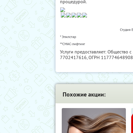
процедурой.
Студия E
* Эпилстар
**СМАС-лифтинг
Услуги предоставляет: Общество с
7702417616
, ОГРН 11777464890
Похожие акции: