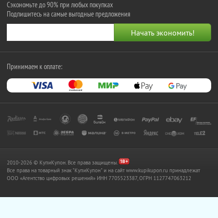
Сэкономьте до 90% при любых покупках
Подпишитесь на самые выгодные предложения
Принимаем к оплате:
2010-2026 © КупиКупон. Все права защищены.
Все права на товарный знак "КупиКупон" и на сайт www.kupikupon.ru принадлежат
OOO «Агентство цифровых решений» ИНН 7705523387, ОГРН 1127747063212