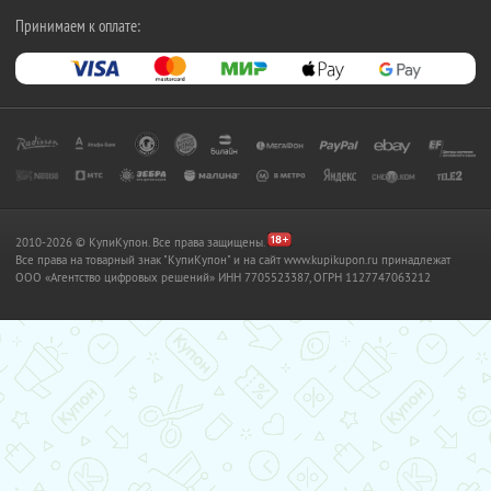
Принимаем к оплате:
2010-2026 © КупиКупон. Все права защищены.
Все права на товарный знак "КупиКупон" и на сайт www.kupikupon.ru принадлежат
OOO «Агентство цифровых решений» ИНН 7705523387, ОГРН 1127747063212