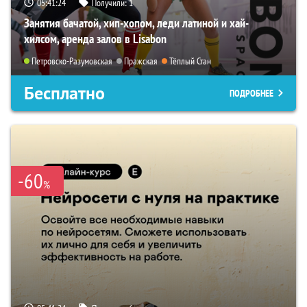
05:41:23
Получили:
1
Занятия бачатой, хип-хопом, леди латиной и хай-
хилсом, аренда залов в Lisabon
Петровско-Разумовская
Пражская
Тёплый Стан
Бесплатно
ПОДРОБНЕЕ
-60
%