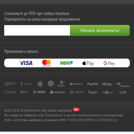
Сэкономьте до 90% при любых покупках
Подпишитесь на самые выгодные предложения
Принимаем к оплате:
2010-2026 © КупиКупон. Все права защищены.
Все права на товарный знак "КупиКупон" и на сайт www.kupikupon.ru принадлежат
OOO «Агентство цифровых решений» ИНН 7705523387, ОГРН 1127747063212