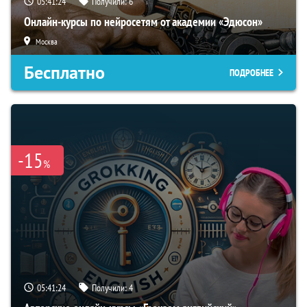
05:41:23
Получили:
6
Онлайн-курсы по нейросетям от академии «Эдюсон»
Москва
Бесплатно
ПОДРОБНЕЕ
-15
%
05:41:23
Получили:
4